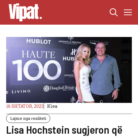
Skip
M
to
content
16 SHTATOR, 2023
Klea
Lajme nga realiteti
Lisa Hochstein sugjeron që