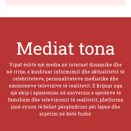
Mediat tona
Vipat është një media në internet dinamike dhe
në rritje, e kushtuar informimit dhe aktualitetit të
celebriteteve, personaliteteve mediatike dhe
emisioneve televizive të realitetit. E krijuar nga
një ekip i apasionuar në universin e njerëzve të
famshëm dhe televizionit të realitetit, platforma
jonë synon të bëhet përqëndrimi për lajme dhe
argëtim në këtë fushë.