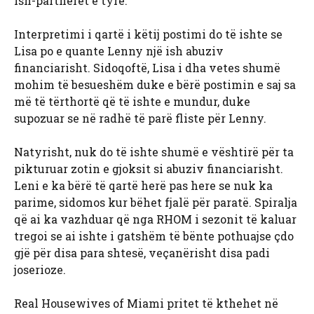
ish-partnerët e tyre.”
Interpretimi i qartë i këtij postimi do të ishte se
Lisa po e quante Lenny një ish abuziv
financiarisht. Sidoqoftë, Lisa i dha vetes shumë
mohim të besueshëm duke e bërë postimin e saj sa
më të tërthortë që të ishte e mundur, duke
supozuar se në radhë të parë fliste për Lenny.
Natyrisht, nuk do të ishte shumë e vështirë për ta
pikturuar zotin e gjoksit si abuziv financiarisht.
Leni e ka bërë të qartë herë pas here se nuk ka
parime, sidomos kur bëhet fjalë për paratë. Spiralja
që ai ka vazhduar që nga RHOM i sezonit të kaluar
tregoi se ai ishte i gatshëm të bënte pothuajse çdo
gjë për disa para shtesë, veçanërisht disa padi
joserioze.
Real Housewives of Miami pritet të kthehet në