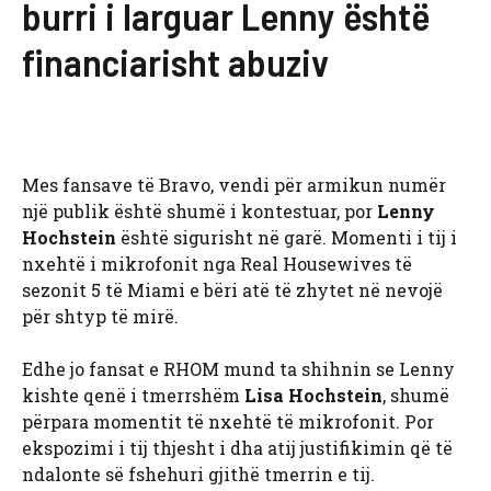
burri i larguar Lenny është
financiarisht abuziv
Mes fansave të Bravo, vendi për armikun numër
një publik është shumë i kontestuar, por
Lenny
Hochstein
është sigurisht në garë. Momenti i tij i
nxehtë i mikrofonit nga Real Housewives të
sezonit 5 të Miami e bëri atë të zhytet në nevojë
për shtyp të mirë.
Edhe jo fansat e RHOM mund ta shihnin se Lenny
kishte qenë i tmerrshëm
Lisa Hochstein
, shumë
përpara momentit të nxehtë të mikrofonit. Por
ekspozimi i tij thjesht i dha atij justifikimin që të
ndalonte së fshehuri gjithë tmerrin e tij.