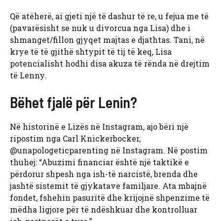
Që atëherë, ai gjeti një të dashur të re, u fejua me të
(pavarësisht se nuk u divorcua nga Lisa) dhe i
shmanget/fillon gjyqet majtas e djathtas. Tani, në
krye të të gjithë shtypit të tij të keq, Lisa
potencialisht hodhi disa akuza të rënda në drejtim
të Lenny.
Bëhet fjalë për Lenin?
Në historinë e Lizës në Instagram, ajo bëri një
ripostim nga Carl Knickerbocker,
@unapologeticparenting në Instagram. Në postim
thuhej: “Abuzimi financiar është një taktikë e
përdorur shpesh nga ish-të narcistë, brenda dhe
jashtë sistemit të gjykatave familjare. Ata mbajnë
fondet, fshehin pasuritë dhe krijojnë shpenzime të
mëdha ligjore për të ndëshkuar dhe kontrolluar