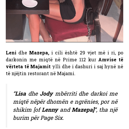
Leni
dhe
Mazepa,
i cili është 29 vjet më i ri, po
darkonin me miqtë në Prime 112 kur
Amvise të
vërteta të Majamit
ylli dhe i dashuri i saj hynë në
të njëjtin restorant në Majami.
“
Lisa
dhe
Jody
mbërriti dhe darkoi me
miqtë nëpër dhomën e ngrënies, por në
shikim [of
Lenny
and
Mazepa]
”, tha një
burim për Page Six.