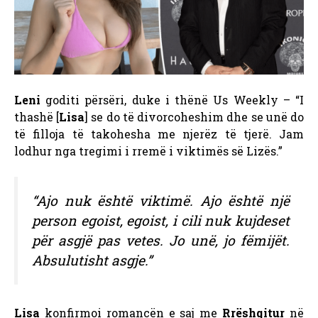
Leni
goditi përsëri, duke i thënë Us Weekly – “I
thashë [
Lisa
] se do të divorcoheshim dhe se unë do
të filloja të takohesha me njerëz të tjerë. Jam
lodhur nga tregimi i rremë i viktimës së Lizës.”
“Ajo nuk është viktimë. Ajo është një
person egoist, egoist, i cili nuk kujdeset
për asgjë pas vetes. Jo unë, jo fëmijët.
Absulutisht asgje.”
Lisa
konfirmoi romancën e saj me
Rrëshqitur
në