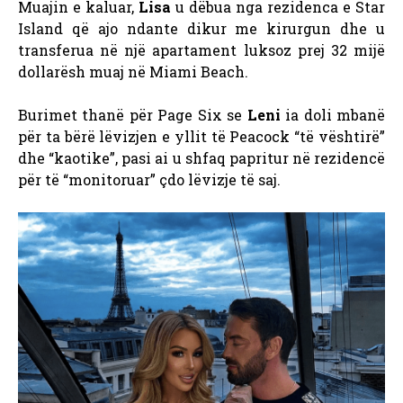
Muajin e kaluar,
Lisa
u dëbua nga rezidenca e Star
Island që ajo ndante dikur me kirurgun dhe u
transferua në një apartament luksoz prej 32 mijë
dollarësh muaj në Miami Beach.
Burimet thanë për Page Six se
Leni
ia doli mbanë
për ta bërë lëvizjen e yllit të Peacock “të vështirë”
dhe “kaotike”, pasi ai u shfaq papritur në rezidencë
për të “monitoruar” çdo lëvizje të saj.