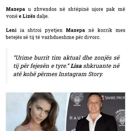
Mazepa
u zhvendos në shtëpinë ujore pak më
vonë
e Lizës
dalje.
Leni
ia shtroi pyetjen
Mazepa
në korrik mes
betejës së tij të vazhdueshme për divorc.
“Urime burrit tim aktual dhe zonjës së
tij për fejesën e tyre.”
Lisa
shkruante në
atë kohë përmes Instagram Story.