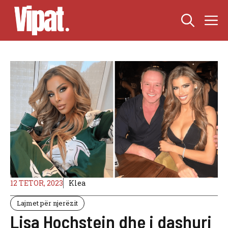
Skip
M
to
content
12 TETOR, 2023
Klea
Lajmet për njerëzit
Lisa Hochstein dhe i dashuri