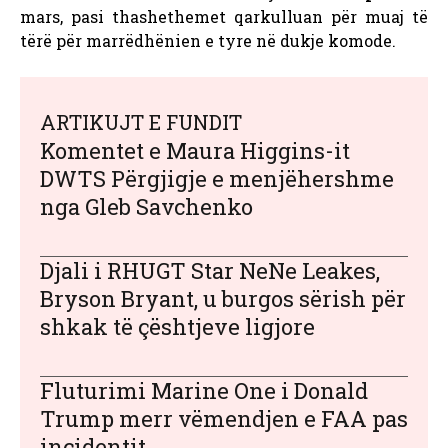
mars, pasi thashethemet qarkulluan për muaj të
tërë për marrëdhënien e tyre në dukje komode.
ARTIKUJT E FUNDIT
Komentet e Maura Higgins-it
DWTS Përgjigje e menjëhershme
nga Gleb Savchenko
Djali i RHUGT Star NeNe Leakes,
Bryson Bryant, u burgos sërish për
shkak të çështjeve ligjore
Fluturimi Marine One i Donald
Trump merr vëmendjen e FAA pas
incidentit