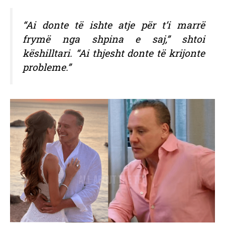
“Ai donte të ishte atje për t’i marrë
frymë nga shpina e saj,” shtoi
këshilltari. “Ai thjesht donte të krijonte
probleme.”