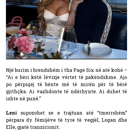
Një burim i brendshëm i tha Page Six në atë kohë –
“Ai e bëri këtë lëvizje vërtet të pakëndshme. Ajo
po përpiqej të bënte më të mirën për të bërë
gjithçka. Ai vazhdonte të ndërhynte. Ai duhet të
ishte në punë.”
Leni
supozohet se e trajtuan atë “tmerrshëm”
përpara dy fëmijëve të tyre të vegjël, Logan dhe
Elle, gjatë tranzicionit.