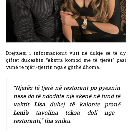
Drejtuesi i informacionit vuri në dukje se të dy
çiftet dukeshin “ekstra komod me të tjerët” pasi
vunë re njëri-tjetrin nga e gjithë dhoma.
“Njerëz të tjerë në restorant po pyesnin
nëse do të ndodhte një skenë në fund të
vaktit
Lisa
duhej të kalonte pranë
Leni’s
tavolina teksa doli nga
restoranti,” tha sniku.