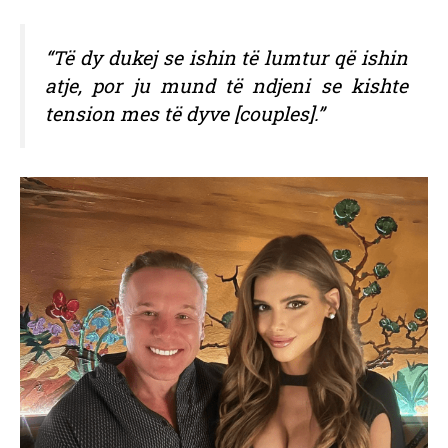
“Të dy dukej se ishin të lumtur që ishin
atje, por ju mund të ndjeni se kishte
tension mes të dyve [couples].”