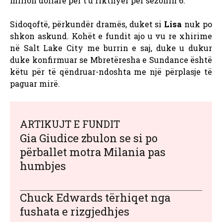
milion dollarë për t’u rikthyer për sezonin 6.
Sidoqoftë, përkundër dramës, duket si
Lisa
nuk po
shkon askund. Kohët e fundit ajo u vu re xhirime
në Salt Lake City me burrin e saj, duke u dukur
duke konfirmuar se Mbretëresha e Sundance është
këtu për të qëndruar-ndoshta me një përplasje të
paguar mirë.
ARTIKUJT E FUNDIT
Gia Giudice zbulon se si po
përballet motra Milania pas
humbjes
Chuck Edwards tërhiqet nga
fushata e rizgjedhjes