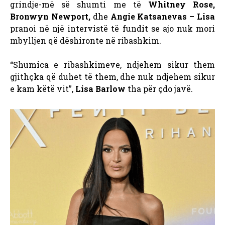
grindje-më së shumti me të
Whitney Rose,
Bronwyn Newport,
dhe
Angie Katsanevas – Lisa
pranoi në një intervistë të fundit se ajo nuk mori
mbylljen që dëshironte në ribashkim.
“Shumica e ribashkimeve, ndjehem sikur them
gjithçka që duhet të them, dhe nuk ndjehem sikur
e kam këtë vit”,
Lisa Barlow
tha për çdo javë.