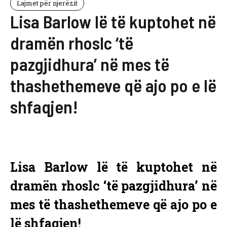
Lajmet për njerëzit
Lisa Barlow lë të kuptohet në
dramën rhoslc ‘të
pazgjidhura’ në mes të
thashethemeve që ajo po e lë
shfaqjen!
Lisa Barlow lë të kuptohet në
dramën rhoslc ‘të pazgjidhura’ në
mes të thashethemeve që ajo po e
lë shfaqjen!