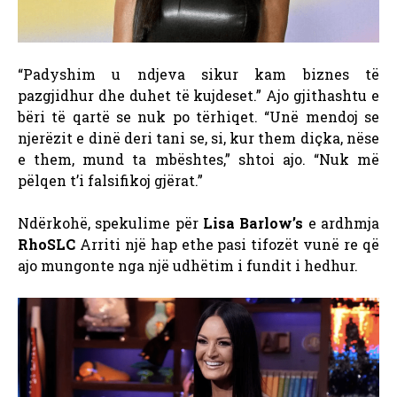
“Padyshim u ndjeva sikur kam biznes të
pazgjidhur dhe duhet të kujdeset.” Ajo gjithashtu e
bëri të qartë se nuk po tërhiqet. “Unë mendoj se
njerëzit e dinë deri tani se, si, kur them diçka, nëse
e them, mund ta mbështes,” shtoi ajo. “Nuk më
pëlqen t’i falsifikoj gjërat.”
Ndërkohë, spekulime për
Lisa Barlow’s
e ardhmja
RhoSLC
Arriti një hap ethe pasi tifozët vunë re që
ajo mungonte nga një udhëtim i fundit i hedhur.