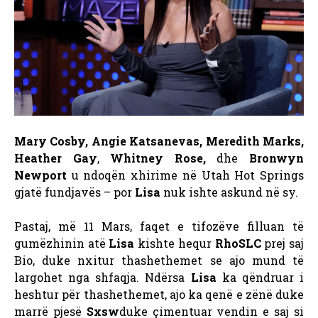
Mary Cosby, Angie Katsanevas, Meredith Marks,
Heather Gay
,
Whitney Rose,
dhe
Bronwyn
Newport
u ndoqën xhirime në Utah Hot Springs
gjatë fundjavës – por
Lisa
nuk ishte askund në sy.
Pastaj, më 11 Mars, faqet e tifozëve filluan të
gumëzhinin atë
Lisa
kishte hequr
RhoSLC
prej saj
Bio, duke nxitur thashethemet se ajo mund të
largohet nga shfaqja.
Ndërsa
Lisa
ka qëndruar i
heshtur për thashethemet, ajo ka qenë e zënë duke
marrë pjesë
Sxsw
duke çimentuar vendin e saj si