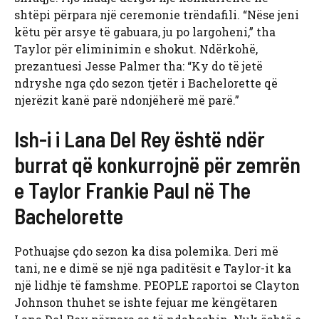
shtëpi përpara një ceremonie trëndafili. “Nëse jeni
këtu për arsye të gabuara, ju po largoheni,” tha
Taylor për eliminimin e shokut. Ndërkohë,
prezantuesi Jesse Palmer tha: “Ky do të jetë
ndryshe nga çdo sezon tjetër i Bachelorette që
njerëzit kanë parë ndonjëherë më parë.”
Ish-i i Lana Del Rey është ndër
burrat që konkurrojnë për zemrën
e Taylor Frankie Paul në The
Bachelorette
Pothuajse çdo sezon ka disa polemika. Deri më
tani, ne e dimë se një nga paditësit e Taylor-it ka
një lidhje të famshme. PEOPLE raportoi se Clayton
Johnson thuhet se ishte fejuar me këngëtaren