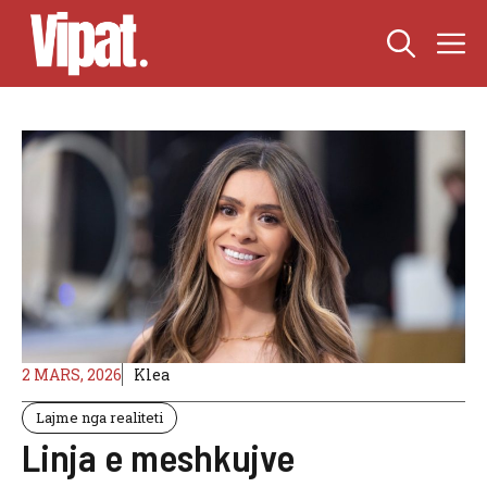
Skip
M
to
content
2 MARS, 2026
Klea
Lajme nga realiteti
Linja e meshkujve