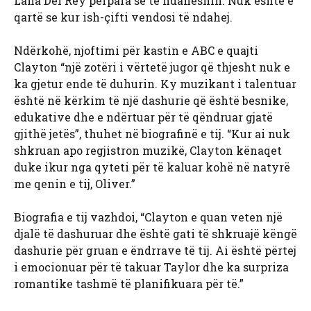
Lana Del Rey përpara se të ndaheshin. Nuk është e
qartë se kur ish-çifti vendosi të ndahej.
Ndërkohë, njoftimi për kastin e ABC e quajti
Clayton “një zotëri i vërtetë jugor që thjesht nuk e
ka gjetur ende të duhurin. Ky muzikant i talentuar
është në kërkim të një dashurie që është besnike,
edukative dhe e ndërtuar për të qëndruar gjatë
gjithë jetës”, thuhet në biografinë e tij. “Kur ai nuk
shkruan apo regjistron muzikë, Clayton kënaqet
duke ikur nga qyteti për të kaluar kohë në natyrë
me qenin e tij, Oliver.”
Biografia e tij vazhdoi, “Clayton e quan veten një
djalë të dashuruar dhe është gati të shkruajë këngë
dashurie për gruan e ëndrrave të tij. Ai është përtej
i emocionuar për të takuar Taylor dhe ka surpriza
romantike tashmë të planifikuara për të.”