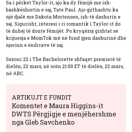
Sa i përket Taylor-it, ajo ka dy fëmijë me ish-
bashkëshortin e saj, Tate Paul. Ajo gjithashtu ka
një djalë me Dakota Mortensen, ish-të dashurin e
saj. Sigurisht, interesi i ri romantik i Taylor-it do
të duhej të donte fëmijët. Po kryqëzoj gishtat se
krijuesja e MomTok më në fund gjen dashurinë dhe
njeriun e ëndrrave të saj.
Sezoni 22 i The Bachelorette shfaqet premierë të
dielën, 22 mars, në orën 21:00 ET të dielën, 22 mars,
në ABC.
ARTIKUJT E FUNDIT
Komentet e Maura Higgins-it
DWTS Përgjigje e menjëhershme
nga Gleb Savchenko