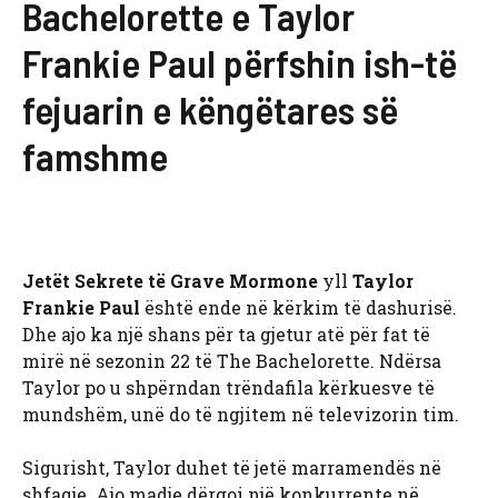
Bachelorette e Taylor
Frankie Paul përfshin ish-të
fejuarin e këngëtares së
famshme
Jetët Sekrete të Grave Mormone
yll
Taylor
Frankie Paul
është ende në kërkim të dashurisë.
Dhe ajo ka një shans për ta gjetur atë për fat të
mirë në sezonin 22 të The Bachelorette. Ndërsa
Taylor po u shpërndan trëndafila kërkuesve të
mundshëm, unë do të ngjitem në televizorin tim.
Sigurisht, Taylor duhet të jetë marramendës në
shfaqje. Ajo madje dërgoi një konkurrente në