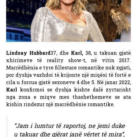
Lindsay Hubbard
37, dhe
Karl,
38,
u takuan gjatë
xhirimeve të reality show-t, në vitin 2017.
Marrëdhënia e tyre fillestare romantike nuk zgjati,
por dyshja vazhdoi të krijonte një miqësi të fortë e
cila u forcua gjatë sezoneve 4 dhe 5. Në janar 2022,
Karl
konfirmoi se dyshja kishte dalë zyrtarisht
nga zona e miqve mes thashethemeve se ata
kishin rindezur një marrëdhënie romantike.
“Jam i lumtur të raportoj, ne jemi duke
u takuar dhe gjërat janë vërtet të mira”,