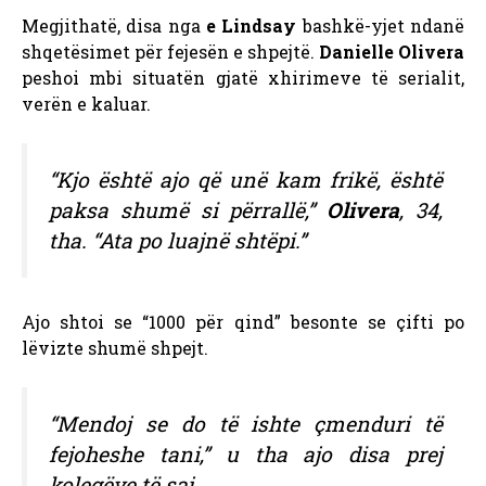
Megjithatë, disa nga
e Lindsay
bashkë-yjet ndanë
shqetësimet për fejesën e shpejtë.
Danielle Olivera
peshoi mbi situatën gjatë xhirimeve të serialit,
verën e kaluar.
“Kjo është ajo që unë kam frikë, është
paksa shumë si përrallë,”
Olivera
, 34,
tha. “Ata po luajnë shtëpi.”
Ajo shtoi se “1000 për qind” besonte se çifti po
lëvizte shumë shpejt.
“Mendoj se do të ishte çmenduri të
fejoheshe tani,” u tha ajo disa prej
kolegëve të saj.