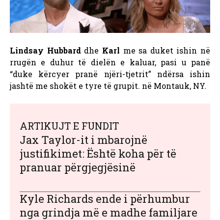
Lindsay Hubbard
dhe
Karl
me sa duket ishin në
rrugën e duhur të dielën e kaluar, pasi u panë
“duke kërcyer pranë njëri-tjetrit” ndërsa ishin
jashtë me shokët e tyre të grupit.
në Montauk, NY.
ARTIKUJT E FUNDIT
Jax Taylor-it i mbarojnë
justifikimet: Është koha për të
pranuar përgjegjësinë
Kyle Richards ende i përhumbur
nga grindja më e madhe familjare