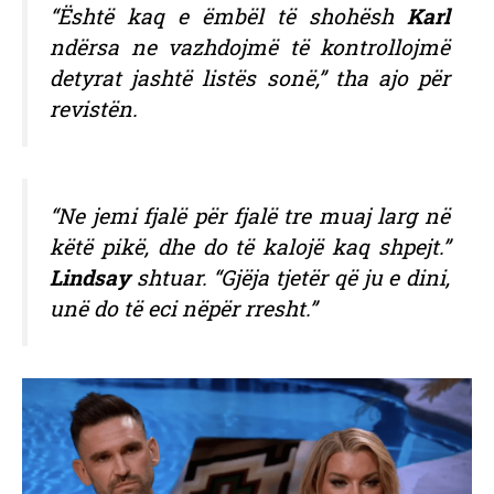
“Është kaq e ëmbël të shohësh
Karl
ndërsa ne vazhdojmë të kontrollojmë
detyrat jashtë listës sonë,” tha ajo për
revistën.
“Ne jemi fjalë për fjalë tre muaj larg në
këtë pikë, dhe do të kalojë kaq shpejt.”
Lindsay
shtuar. “Gjëja tjetër që ju e dini,
unë do të eci nëpër rresht.”