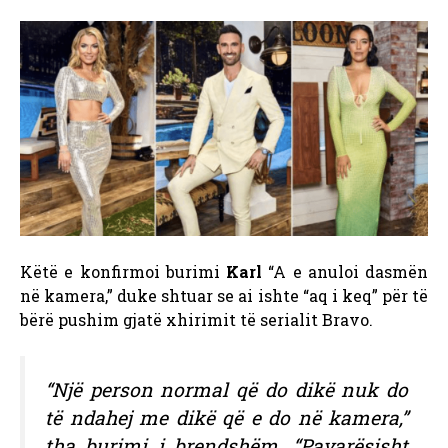
Këtë e konfirmoi burimi
Karl
“A e anuloi dasmën
në kamera,” duke shtuar se ai ishte “aq i keq” për të
bërë pushim gjatë xhirimit të serialit Bravo.
“Një person normal që do dikë nuk do
të ndahej me dikë që e do në kamera,”
tha burimi i brendshëm. “Pavarësisht