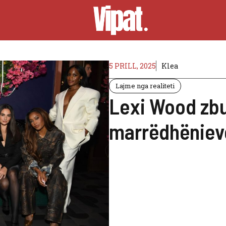
5 PRILL, 2025
Klea
Lajme nga realiteti
Lexi Wood zbu
marrëdhëniev