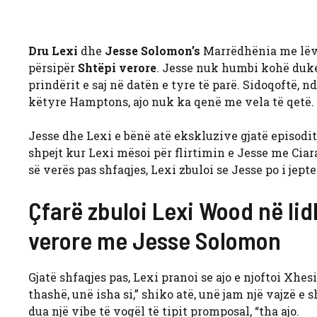
Dru Lexi
dhe
Jesse Solomon’s
Marrëdhënia me lëvi
përsipër
Shtëpi verore
. Jesse nuk humbi kohë duke 
prindërit e saj në datën e tyre të parë. Sidoqoftë,
këtyre Hamptons, ajo nuk ka qenë me vela të qetë.
Jesse dhe Lexi e bënë atë ekskluzive gjatë episodit 
shpejt kur Lexi mësoi për flirtimin e Jesse me Ciar
së verës pas shfaqjes, Lexi zbuloi se Jesse po i jepte
Çfarë zbuloi Lexi Wood në li
verore me Jesse Solomon
Gjatë shfaqjes pas, Lexi pranoi se ajo e njoftoi Xhes
thashë, unë isha si,” shiko atë, unë jam një vajzë e
dua një vibe të vogël të tipit promposal, “tha ajo.