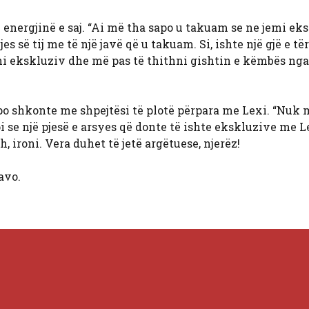
 energjinë e saj. “Ai më tha sapo u takuam se ne jemi ek
 së tij me të një javë që u takuam. Si, ishte një gjë e tër
eni ekskluziv dhe më pas të thithni gishtin e këmbës ng
ai po shkonte me shpejtësi të plotë përpara me Lexi. “Nuk
oi se një pjesë e arsyes që donte të ishte ekskluzive me L
h, ironi. Vera duhet të jetë argëtuese, njerëz!
avo.