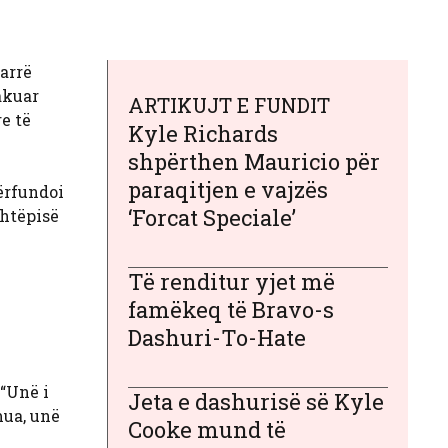
arrë
akuar
ARTIKUJT E FUNDIT
e të
Kyle Richards
shpërthen Mauricio për
paraqitjen e vajzës
përfundoi
‘Forcat Speciale’
shtëpisë
Të renditur yjet më
famëkeq të Bravo-s
Dashuri-To-Hate
 “Unë i
Jeta e dashurisë së Kyle
mua, unë
Cooke mund të