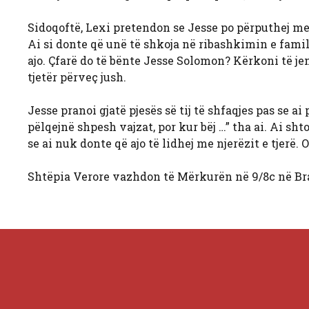
Sidoqoftë, Lexi pretendon se Jesse po përputhej me
Ai si donte që unë të shkoja në ribashkimin e familjes
ajo. Çfarë do të bënte Jesse Solomon? Kërkoni të j
tjetër përveç jush.
Jesse pranoi gjatë pjesës së tij të shfaqjes pas se 
pëlqejnë shpesh vajzat, por kur bëj …” tha ai. Ai sht
se ai nuk donte që ajo të lidhej me njerëzit e tjerë. O
Shtëpia Verore vazhdon të Mërkurën në 9/8c në Br