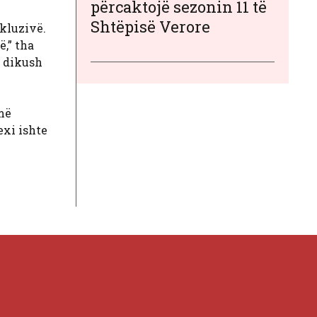
përcaktojë sezonin 11 të
Shtëpisë Verore
skluzivë.
ë,” tha
a dikush
 më
exi ishte