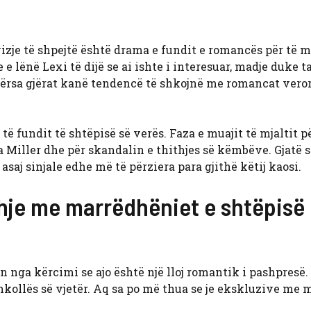
zje të shpejtë është drama e fundit e romancës për të m
e lënë Lexi të dijë se ai ishte i interesuar, madje duke t
 ndërsa gjërat kanë tendencë të shkojnë me romancat veror
të fundit të shtëpisë së verës. Faza e muajit të mjaltit 
a Miller dhe për skandalin e thithjes së këmbëve. Gjatë 
 asaj sinjale edhe më të përziera para gjithë këtij kaosi.
dhje me marrëdhëniet e shtëpisë
in nga kërcimi se ajo është një lloj romantik i pashpresë.
 shkollës së vjetër. Aq sa po më thua se je ekskluzive me 