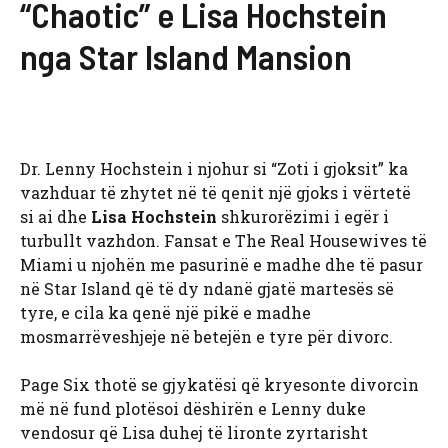
“Chaotic” e Lisa Hochstein
nga Star Island Mansion
Dr. Lenny Hochstein i njohur si “Zoti i gjoksit” ka
vazhduar të zhytet në të qenit një gjoks i vërtetë
si ai dhe
Lisa Hochstein
shkurorëzimi i egër i
turbullt vazhdon. Fansat e The Real Housewives të
Miami u njohën me pasurinë e madhe dhe të pasur
në Star Island që të dy ndanë gjatë martesës së
tyre, e cila ka qenë një pikë e madhe
mosmarrëveshjeje në betejën e tyre për divorc.
Page Six thotë se gjykatësi që kryesonte divorcin
më në fund plotësoi dëshirën e Lenny duke
vendosur që Lisa duhej të lironte zyrtarisht