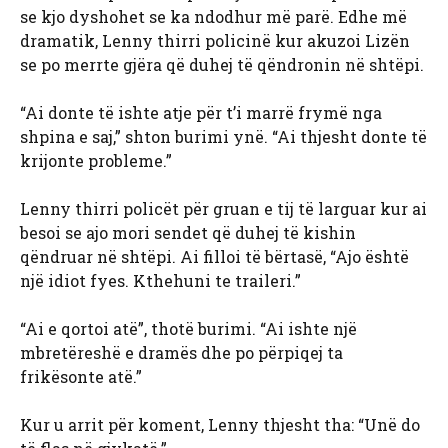
se kjo dyshohet se ka ndodhur më parë. Edhe më
dramatik, Lenny thirri policinë kur akuzoi Lizën
se po merrte gjëra që duhej të qëndronin në shtëpi.
“Ai donte të ishte atje për t’i marrë frymë nga
shpina e saj,” shton burimi ynë. “Ai thjesht donte të
krijonte probleme.”
Lenny thirri policët për gruan e tij të larguar kur ai
besoi se ajo mori sendet që duhej të kishin
qëndruar në shtëpi. Ai filloi të bërtasë, “Ajo është
një idiot fyes. Kthehuni te traileri.”
“Ai e qortoi atë”, thotë burimi. “Ai ishte një
mbretëreshë e dramës dhe po përpiqej ta
frikësonte atë.”
Kur u arrit për koment, Lenny thjesht tha: “Unë do