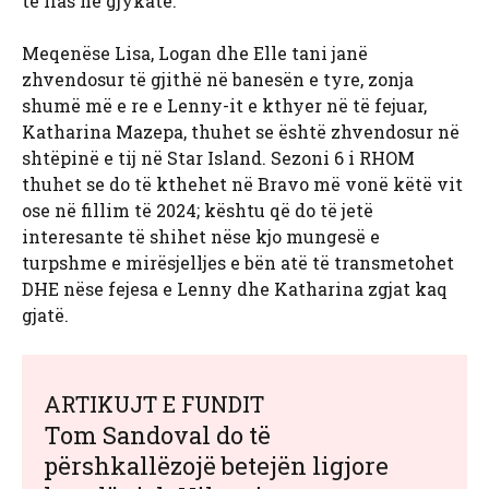
të flas në gjykatë.”
Meqenëse Lisa, Logan dhe Elle tani janë
zhvendosur të gjithë në banesën e tyre, zonja
shumë më e re e Lenny-it e kthyer në të fejuar,
Katharina Mazepa, thuhet se është zhvendosur në
shtëpinë e tij në Star Island. Sezoni 6 i RHOM
thuhet se do të kthehet në Bravo më vonë këtë vit
ose në fillim të 2024; kështu që do të jetë
interesante të shihet nëse kjo mungesë e
turpshme e mirësjelljes e bën atë të transmetohet
DHE nëse fejesa e Lenny dhe Katharina zgjat kaq
gjatë.
ARTIKUJT E FUNDIT
Tom Sandoval do të
përshkallëzojë betejën ligjore