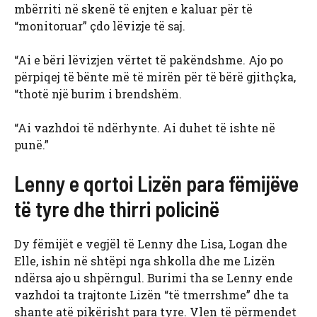
mbërriti në skenë të enjten e kaluar për të
“monitoruar” çdo lëvizje të saj.
“Ai e bëri lëvizjen vërtet të pakëndshme. Ajo po
përpiqej të bënte më të mirën për të bërë gjithçka,
“thotë një burim i brendshëm.
“Ai vazhdoi të ndërhynte. Ai duhet të ishte në
punë.”
Lenny e qortoi Lizën para fëmijëve
të tyre dhe thirri policinë
Dy fëmijët e vegjël të Lenny dhe Lisa, Logan dhe
Elle, ishin në shtëpi nga shkolla dhe me Lizën
ndërsa ajo u shpërngul. Burimi tha se Lenny ende
vazhdoi ta trajtonte Lizën “të tmerrshme” dhe ta
shante atë pikërisht para tyre. Vlen të përmendet