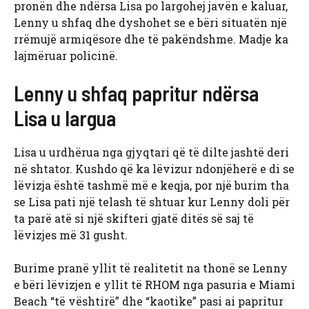
pronën dhe ndërsa Lisa po largohej javën e kaluar,
Lenny u shfaq dhe dyshohet se e bëri situatën një
rrëmujë armiqësore dhe të pakëndshme. Madje ka
lajmëruar policinë.
Lenny u shfaq papritur ndërsa
Lisa u largua
Lisa u urdhërua nga gjyqtari që të dilte jashtë deri
në shtator. Kushdo që ka lëvizur ndonjëherë e di se
lëvizja është tashmë më e keqja, por një burim tha
se Lisa pati një telash të shtuar kur Lenny doli për
ta parë atë si një skifteri gjatë ditës së saj të
lëvizjes më 31 gusht.
Burime pranë yllit të realitetit na thonë se Lenny
e bëri lëvizjen e yllit të RHOM nga pasuria e Miami
Beach “të vështirë” dhe “kaotike” pasi ai papritur