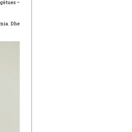
rgëtues –
mia. Dhe