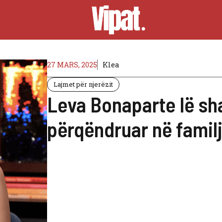
27 MARS, 2025
Klea
Lajmet për njerëzit
Leva Bonaparte lë sha
përqëndruar në famil