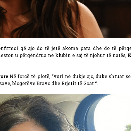
nfirmoi që ajo do të jetë akoma para dhe do të përq
eston u përqëndrua në klubin e saj të njohur të natës,
K
gore
Në forcë të plotë, “vuri në dukje ajo, duke shtuar se
save, blogerëve Bravo dhe Rrjetit të Goat “.