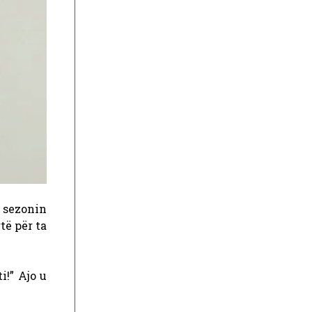
ë sezonin
të për ta
i!” Ajo u