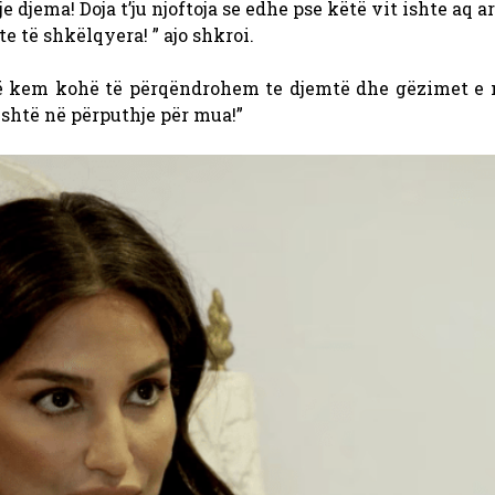
 djema! Doja t’ju njoftoja se edhe pse këtë vit ishte aq a
 të shkëlqyera! ” ajo shkroi.
të kem kohë të përqëndrohem te djemtë dhe gëzimet e 
 është në përputhje për mua!”