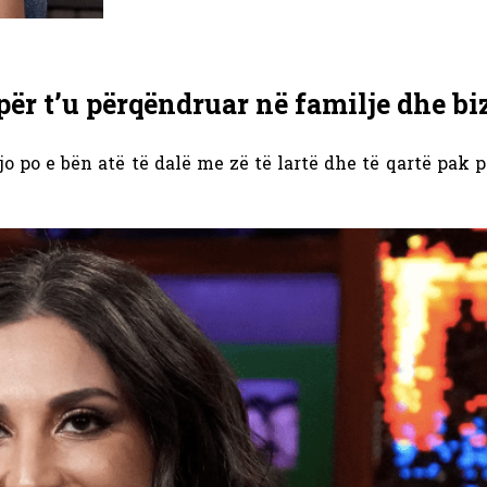
ër t’u përqëndruar në familje dhe bi
jo po e bën atë të dalë me zë të lartë dhe të qartë pak p