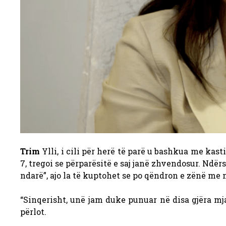
Trim
Ylli, i cili për herë të parë u bashkua me kasti
7, tregoi se përparësitë e saj janë zhvendosur. Ndër
ndarë”, ajo la të kuptohet se po qëndron e zënë me 
“Sinqerisht, unë jam duke punuar në disa gjëra mj
përlot.