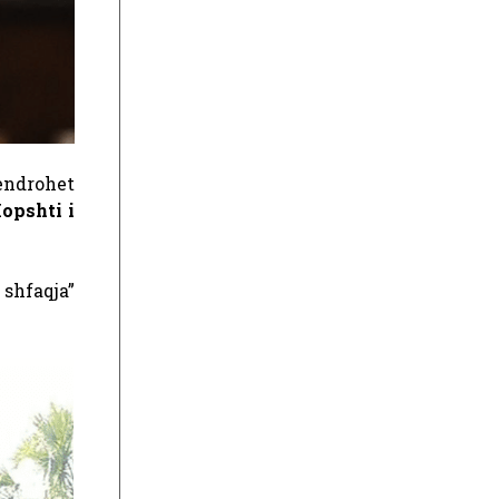
endrohet
opshti i
 shfaqja”