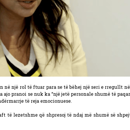
n në një rol të ftuar para se të bëhej një seri e rregullt n
sa ajo pranoi se nuk ka “një jetë personale shumë të paqar
ndërmarrje të reja emocionuese.
aft të lezetshme që shpresoj të ndaj më shumë së shpejt