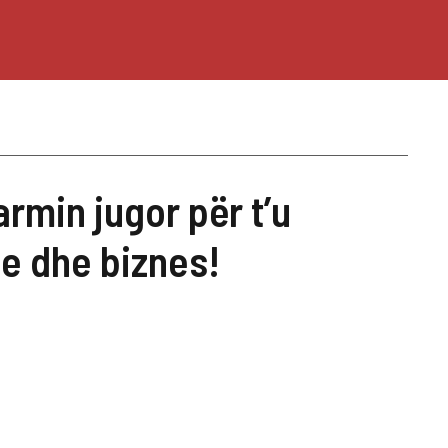
rmin jugor për t’u
je dhe biznes!