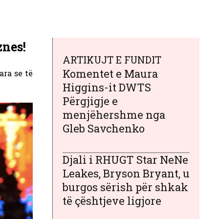
znes!
ARTIKUJT E FUNDIT
Komentet e Maura
ara se të
Higgins-it DWTS
Përgjigje e
menjëhershme nga
Gleb Savchenko
Djali i RHUGT Star NeNe
Leakes, Bryson Bryant, u
burgos sërish për shkak
të çështjeve ligjore