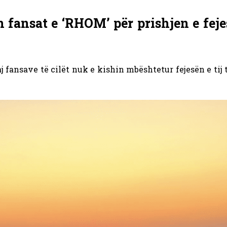
fansat e ‘RHOM’ për prishjen e feje
ndaj fansave të cilët nuk e kishin mbështetur fejesën e tij 