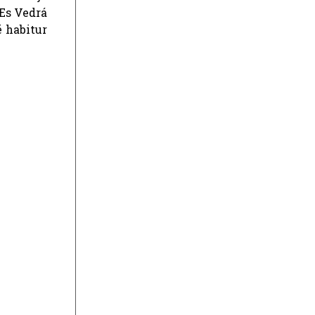
 Es Vedrá
ë habitur