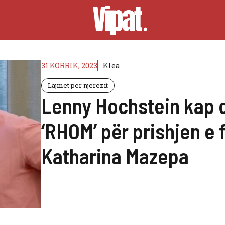
31 KORRIK, 2023
Klea
Lajmet për njerëzit
Lenny Hochstein kap 
‘RHOM’ për prishjen e 
Katharina Mazepa