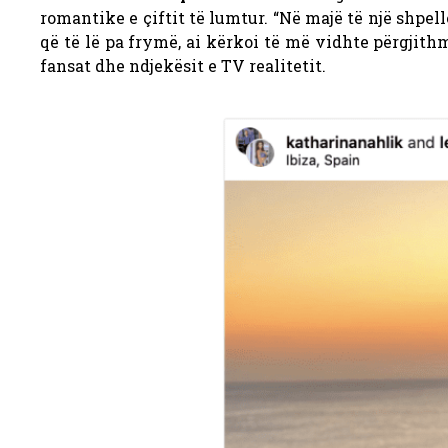
romantike e çiftit të lumtur.
“Në majë të një shpell
që të lë pa frymë, ai kërkoi të më vidhte përgjith
fansat dhe ndjekësit e TV realitetit.