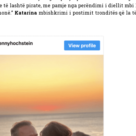
e të lashtë pirate, me pamje nga perëndimi i diellit mbi
monë.”
Katarina
mbishkrimi i postimit tronditës që la t