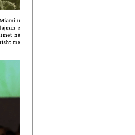
 Miami u
lajmin e
imet në
ërisht me