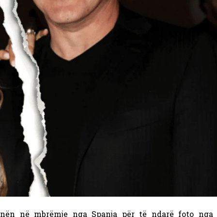
nën në mbrëmje nga Spanja për të ndarë foto nga a