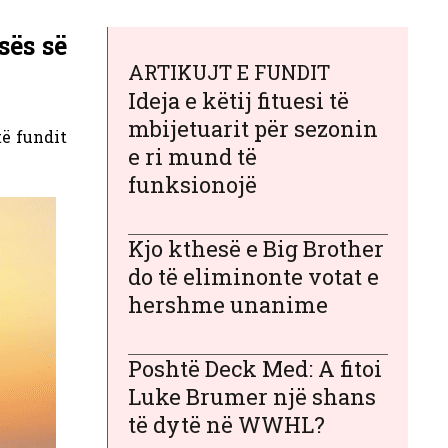
sës së
ARTIKUJT E FUNDIT
Ideja e këtij fituesi të
mbijetuarit për sezonin
të fundit
e ri mund të
funksionojë
Kjo kthesë e Big Brother
do të eliminonte votat e
hershme unanime
Poshtë Deck Med: A fitoi
Luke Brumer një shans
të dytë në WWHL?