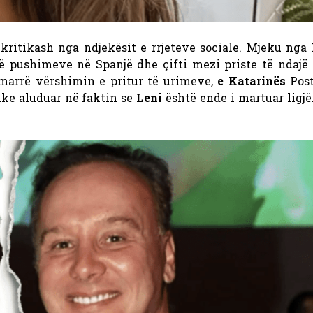
 kritikash nga ndjekësit e rrjeteve sociale. Mjeku nga
 pushimeve në Spanjë dhe çifti mezi priste të ndajë 
marrë vërshimin e pritur të urimeve,
e Katarinës
Post
ke aluduar në faktin se
Leni
është ende i martuar ligj