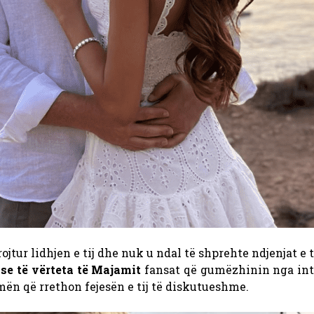
ojtur lidhjen e tij dhe nuk u ndal të shprehte ndjenjat e t
se të vërteta të Majamit
fansat që gumëzhinin nga int
amën që rrethon fejesën e tij të diskutueshme.