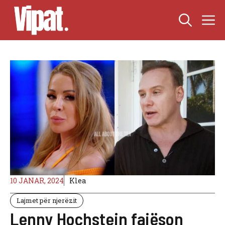
Skip
M
to
content
10 JANAR, 2024
Klea
Lajmet për njerëzit
Lenny Hochstein fajëson