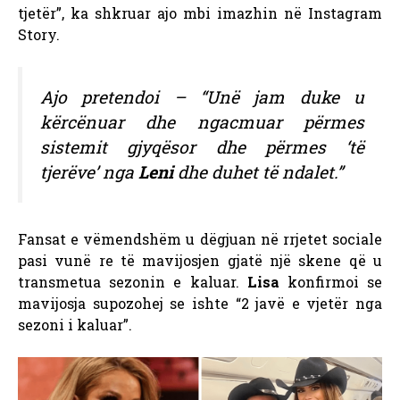
tjetër”, ka shkruar ajo mbi imazhin në Instagram
Story.
Ajo pretendoi – “Unë jam duke u
kërcënuar dhe ngacmuar përmes
sistemit gjyqësor dhe përmes ‘të
tjerëve’ nga
Leni
dhe duhet të ndalet.”
Fansat e vëmendshëm u dëgjuan në rrjetet sociale
pasi vunë re të mavijosjen gjatë një skene që u
transmetua sezonin e kaluar.
Lisa
konfirmoi se
mavijosja supozohej se ishte “2 javë e vjetër nga
sezoni i kaluar”.