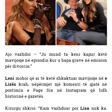
Ajo vazhdoi – “Ju mund ta keni kapur këtë
mavijosje në episodin kur u hapa grave në emision
për divorcin.”
Leni
mohoi që ai të ketë shkaktuar mavijosje në
e
Lizës
krah, nëpërmjet një komenti të gjatë në
postimin e Page Six në Instagram që lidh
historinë e gazetës.
Kirurgu shkroi: “Kam vazhduar por
Lisa
nuk ka.