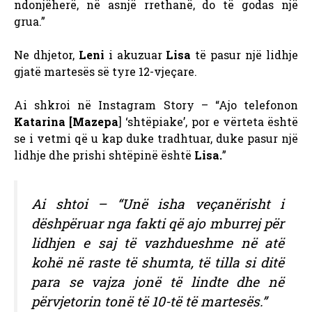
ndonjëherë, në asnjë rrethanë, do të godas një
grua.”
Ne dhjetor,
Leni
i akuzuar
Lisa
të pasur një lidhje
gjatë martesës së tyre 12-vjeçare.
Ai shkroi në Instagram Story – “Ajo telefonon
Katarina [Mazepa
] ‘shtëpiake’, por e vërteta është
se i vetmi që u kap duke tradhtuar, duke pasur një
lidhje dhe prishi shtëpinë është
Lisa.
”
Ai shtoi – “Unë isha veçanërisht i
dëshpëruar nga fakti që ajo mburrej për
lidhjen e saj të vazhdueshme në atë
kohë në raste të shumta, të tilla si ditë
para se vajza jonë të lindte dhe në
përvjetorin tonë të 10-të të martesës.”