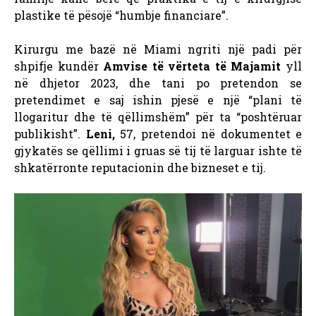
plastike të pësojë “humbje financiare”.
Kirurgu me bazë në Miami ngriti një padi për
shpifje kundër
Amvise të vërteta të Majamit
yll
në dhjetor 2023, dhe tani po pretendon se
pretendimet e saj ishin pjesë e një “plani të
llogaritur dhe të qëllimshëm” për ta “poshtëruar
publikisht”.
Leni,
57, pretendoi në dokumentet e
gjykatës se qëllimi i gruas së tij të larguar ishte të
shkatërronte reputacionin dhe bizneset e tij.