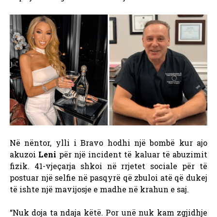
Në nëntor, ylli i Bravo hodhi një bombë kur ajo
akuzoi
Leni
për një incident të kaluar të abuzimit
fizik. 41-vjeçarja shkoi në rrjetet sociale për të
postuar një selfie në pasqyrë që zbuloi atë që dukej
të ishte një mavijosje e madhe në krahun e saj.
“Nuk doja ta ndaja këtë. Por unë nuk kam zgjidhje