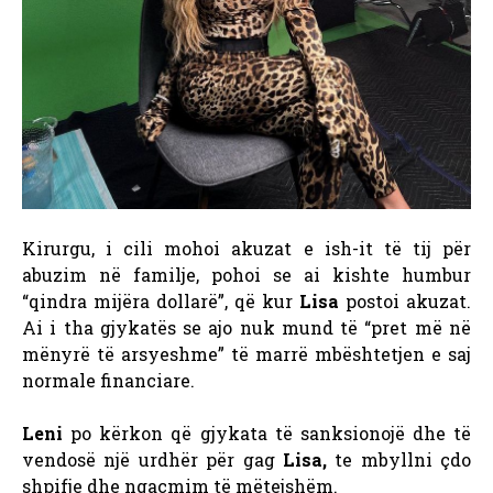
Kirurgu, i cili mohoi akuzat e ish-it të tij për
abuzim në familje, pohoi se ai kishte humbur
“qindra mijëra dollarë”, që kur
Lisa
postoi akuzat.
Ai i tha gjykatës se ajo nuk mund të “pret më në
mënyrë të arsyeshme” të marrë mbështetjen e saj
normale financiare.
Leni
po kërkon që gjykata të sanksionojë dhe të
vendosë një urdhër për gag
Lisa,
te
mbyllni çdo
shpifje dhe ngacmim të mëtejshëm.