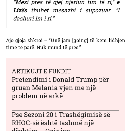
“Mezi pres të gjej njeriun tim të ri,”
e
Lizës
thuhet mesazhi i supozuar. “I
dashuri im i ri.”
Ajo gjoja shkroi – “Unë jam [going] të kem lidhjen
time të parë. Nuk mund të pres.”
ARTIKUJT E FUNDIT
Pretendimi i Donald Trump për
gruan Melania vjen me një
problem në arkë
Pse Sezoni 20 i Trashëgimisë së
RHOC-së është tashmë një
dështim – Opinion