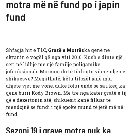
motra më në fund po i japin
fund
Shfaqja hit e TLC,
Gratë e Motrës
ka qenë në
ekranin e vogël që nga viti 2010. Kush e dinte një
seri në lidhje me një familje poligamike
jofunksionale Mormon do të tërhiqte vëmendjen e
shikuesve? Megjithatë, këtu tifozët janë mbi
dhjetë vjet më vonë, duke folur ende se sa i keq ka
qenë burri Kody Brown. Me tre nga katër gratë e tij
që e dezertonin atë, shikuesit kanë filluar të
mendojnë se fundi i një epoke mund të jetë më në
fund.
Sezoni 19 i grave motra nuk ka