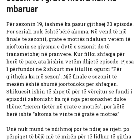
mbaruar
Për sezonin 19, tashmë ka pasur gjithsej 20 episode.
Por seriali nuk është bërë akoma. Në vend të një
finale të sezonit, gratë e motrës ndaluan vetëm të
njoftonin se gjysma e dytë e sezonit do të
transmetohej në pranverë. Kur filloi shfaqja për
herë të parë, ata kishin vetëm dhjetë episode. Pjesa
1 përfundoi në 2 shkurt me titullin ogurzi “Për
gjithçka ka një sezon”. Një finale e sezonit të
mesëm është shumë joortodoks për shfaqjen.
Shikuesit ishin të shpejtë për të vërejtur se fundi i
episodit zakonisht ka një nga personazhet duke
thënë: “Herën tjetër në gratë e motrës”, por këtë
herë ishte “akoma të vinte në gratë e motrës”.
Unë nuk mund të ndihmoj por të ndiej se rrjeti po
përpiqet të bëjë më të mirën për të lidhur të gjitha