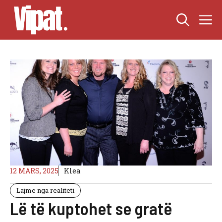
Skip
M
to
content
12 MARS, 2025
Klea
Lajme nga realiteti
Lë të kuptohet se gratë