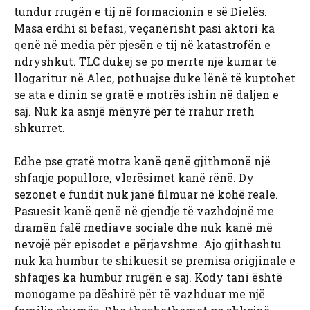
tundur rrugën e tij në formacionin e së Dielës.
Masa erdhi si befasi, veçanërisht pasi aktori ka
qenë në media për pjesën e tij në katastrofën e
ndryshkut. TLC dukej se po merrte një kumar të
llogaritur në Alec, pothuajse duke lënë të kuptohet
se ata e dinin se gratë e motrës ishin në daljen e
saj. Nuk ka asnjë mënyrë për të rrahur rreth
shkurret.
Edhe pse gratë motra kanë qenë gjithmonë një
shfaqje popullore, vlerësimet kanë rënë. Dy
sezonet e fundit nuk janë filmuar në kohë reale.
Pasuesit kanë qenë në gjendje të vazhdojnë me
dramën falë mediave sociale dhe nuk kanë më
nevojë për episodet e përjavshme. Ajo gjithashtu
nuk ka humbur te shikuesit se premisa origjinale e
shfaqjes ka humbur rrugën e saj. Kody tani është
monogame pa dëshirë për të vazhduar me një