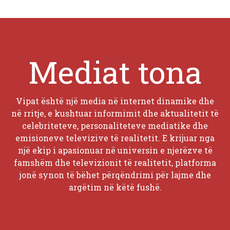
Mediat tona
Vipat është një media në internet dinamike dhe
në rritje, e kushtuar informimit dhe aktualitetit të
celebriteteve, personaliteteve mediatike dhe
emisioneve televizive të realitetit. E krijuar nga
një ekip i apasionuar në universin e njerëzve të
famshëm dhe televizionit të realitetit, platforma
jonë synon të bëhet përqëndrimi për lajme dhe
argëtim në këtë fushë.