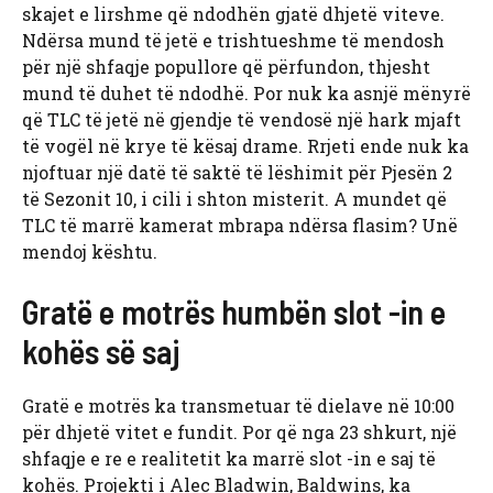
skajet e lirshme që ndodhën gjatë dhjetë viteve.
Ndërsa mund të jetë e trishtueshme të mendosh
për një shfaqje popullore që përfundon, thjesht
mund të duhet të ndodhë. Por nuk ka asnjë mënyrë
që TLC të jetë në gjendje të vendosë një hark mjaft
të vogël në krye të kësaj drame. Rrjeti ende nuk ka
njoftuar një datë të saktë të lëshimit për Pjesën 2
të Sezonit 10, i cili i shton misterit. A mundet që
TLC të marrë kamerat mbrapa ndërsa flasim? Unë
mendoj kështu.
Gratë e motrës humbën slot -in e
kohës së saj
Gratë e motrës ka transmetuar të dielave në 10:00
për dhjetë vitet e fundit. Por që nga 23 shkurt, një
shfaqje e re e realitetit ka marrë slot -in e saj të
kohës. Projekti i Alec Bladwin, Baldwins, ka