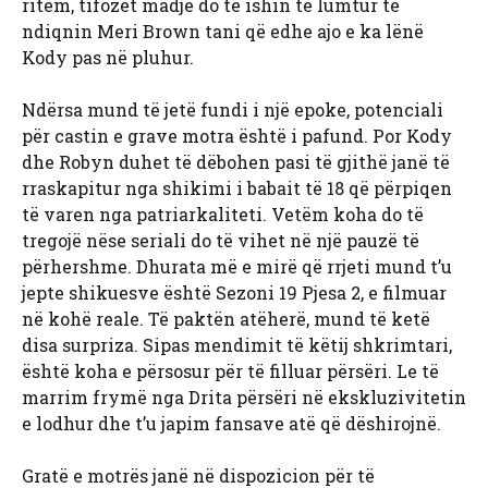
ritëm, tifozët madje do të ishin të lumtur të
ndiqnin Meri Brown tani që edhe ajo e ka lënë
Kody pas në pluhur.
Ndërsa mund të jetë fundi i një epoke, potenciali
për castin e grave motra është i pafund. Por Kody
dhe Robyn duhet të dëbohen pasi të gjithë janë të
rraskapitur nga shikimi i babait të 18 që përpiqen
të varen nga patriarkaliteti. Vetëm koha do të
tregojë nëse seriali do të vihet në një pauzë të
përhershme. Dhurata më e mirë që rrjeti mund t’u
jepte shikuesve është Sezoni 19 Pjesa 2, e filmuar
në kohë reale. Të paktën atëherë, mund të ketë
disa surpriza. Sipas mendimit të këtij shkrimtari,
është koha e përsosur për të filluar përsëri. Le të
marrim frymë nga Drita përsëri në ekskluzivitetin
e lodhur dhe t’u japim fansave atë që dëshirojnë.
Gratë e motrës janë në dispozicion për të