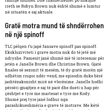
familje shumës. Dhe thashethemet po shkojnë
rreth se Robyn Brown nuk është shumë e lumtur
në situatën e saj aktuale.
Gratë motra mund të shndërrohen
në një spinoff
TLC pëlqen t’u japë fansave spinoff pas spinoff.
Ekskluziviteti i grave motra nuk do të jetë më
ndryshe. Pasuesit janë shumë më të interesuar për
jetën e Janelle Brown dhe Christine Brown. Gjatë
finales së sezonit të mesëm, të dy gratë morën një
udhëtim rrugor ndër-vend, me episodin duke bërë
jashtëzakonisht mirë në vlerësime. Janelle hodhi
përsëri gjuajtjen e saj të parë dhe dueti u hap për
çështjet e tyre me martesat e tyre me Kody.
Shumë prej tyre janë lodhur nga
parashikueshmëria e grave të motrave. Me këtë