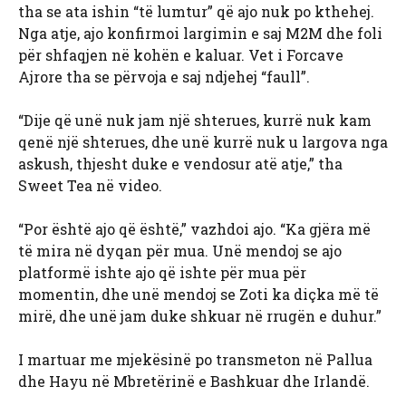
tha se ata ishin “të lumtur” që ajo nuk po kthehej.
Nga atje, ajo konfirmoi largimin e saj M2M dhe foli
për shfaqjen në kohën e kaluar. Vet i Forcave
Ajrore tha se përvoja e saj ndjehej “faull”.
“Dije që unë nuk jam një shterues, kurrë nuk kam
qenë një shterues, dhe unë kurrë nuk u largova nga
askush, thjesht duke e vendosur atë atje,” tha
Sweet Tea në video.
“Por është ajo që është,” vazhdoi ajo. “Ka gjëra më
të mira në dyqan për mua. Unë mendoj se ajo
platformë ishte ajo që ishte për mua për
momentin, dhe unë mendoj se Zoti ka diçka më të
mirë, dhe unë jam duke shkuar në rrugën e duhur.”
I martuar me mjekësinë po transmeton në Pallua
dhe Hayu në Mbretërinë e Bashkuar dhe Irlandë.