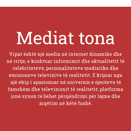
Mediat tona
Vipat është një media në internet dinamike dhe
në rritje, e kushtuar informimit dhe aktualitetit të
celebriteteve, personaliteteve mediatike dhe
emisioneve televizive të realitetit. E krijuar nga
një ekip i apasionuar në universin e njerëzve të
famshëm dhe televizionit të realitetit, platforma
jonë synon të bëhet përqëndrimi për lajme dhe
argëtim në këtë fushë.