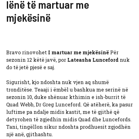
lënë të martuar me
mjekësinë
Bravo rinovohet
I martuar me mjekësinë
Për
sezonin 12 këtë javë, por
Lateasha Lunceford
nuk
do të jetë pjesë e saj.
Sigurisht, kjo ndoshta nuk vjen aq shumë
tronditëse. Teaaji i ëmbël u bashkua me serinë në
sezonin 10, duke shënuar kthimin e ish-burrit të
Quad Webb, Dr Greg Lunceford. Që atëherë, ka pasur
luftime pa ndalje midis kastit, me të gjithë që
detyrohen të zgjedhin midis Quad dhe Luncefords.
Tani, tingëllon sikur ndoshta prodhuesit zgjodhën
një anë, gjithashtu.