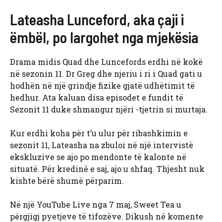
Lateasha Lunceford, aka çaji i
ëmbël, po largohet nga mjekësia
Drama midis Quad dhe Luncefords erdhi në kokë
në sezonin 11. Dr Greg dhe njeriu i ri i Quad gati u
hodhën në një grindje fizike gjatë udhëtimit të
hedhur. Ata kaluan disa episodet e fundit të
Sezonit 11 duke shmangur njëri -tjetrin si murtaja.
Kur erdhi koha për t’u ulur për ribashkimin e
sezonit 11, Lateasha na zbuloi në një intervistë
ekskluzive se ajo po mendonte të kalonte në
situatë. Për kredinë e saj, ajo u shfaq. Thjesht nuk
kishte bërë shumë përparim.
Në një YouTube Live nga 7 maj, Sweet Tea u
përgjigj pyetjeve të tifozëve. Dikush në komente