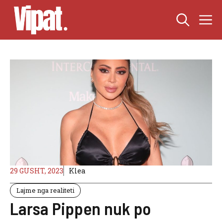
Skip
M
to
content
29 GUSHT, 2023
Klea
Lajme nga realiteti
Larsa Pippen nuk po