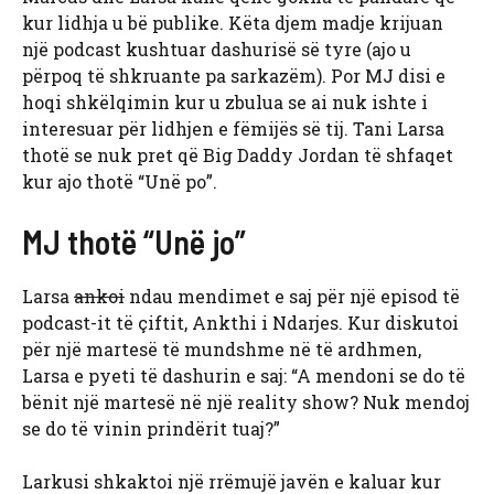
kur lidhja u bë publike. Këta djem madje krijuan
një podcast kushtuar dashurisë së tyre (ajo u
përpoq të shkruante pa sarkazëm). Por MJ disi e
hoqi shkëlqimin kur u zbulua se ai nuk ishte i
interesuar për lidhjen e fëmijës së tij. Tani Larsa
thotë se nuk pret që Big Daddy Jordan të shfaqet
kur ajo thotë “Unë po”.
MJ thotë “Unë jo”
Larsa
ankoi
ndau mendimet e saj për një episod të
podcast-it të çiftit, Ankthi i Ndarjes. Kur diskutoi
për një martesë të mundshme në të ardhmen,
Larsa e pyeti të dashurin e saj: “A mendoni se do të
bënit një martesë në një reality show? Nuk mendoj
se do të vinin prindërit tuaj?”
Larkusi shkaktoi një rrëmujë javën e kaluar kur