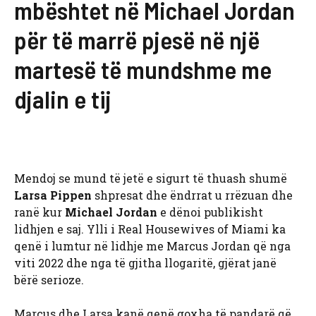
mbështet në Michael Jordan
për të marrë pjesë në një
martesë të mundshme me
djalin e tij
Mendoj se mund të jetë e sigurt të thuash shumë
Larsa Pippen
shpresat dhe ëndrrat u rrëzuan dhe
ranë kur
Michael Jordan
e dënoi publikisht
lidhjen e saj. Ylli i Real Housewives of Miami ka
qenë i lumtur në lidhje me Marcus Jordan që nga
viti 2022 dhe nga të gjitha llogaritë, gjërat janë
bërë serioze.
Marcus dhe Larsa kanë qenë goxha të pandarë që