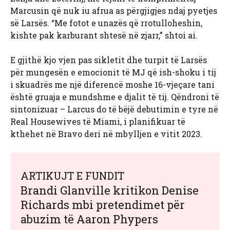
Marcusin që nuk iu afrua as përgjigjes ndaj pyetjes
së Larsës. “Me fotot e unazës që rrotulloheshin,
kishte pak karburant shtesë në zjarr,” shtoi ai.
E gjithë kjo vjen pas sikletit dhe turpit të Larsës
për mungesën e emocionit të MJ që ish-shoku i tij
i skuadrës me një diferencë moshe 16-vjeçare tani
është gruaja e mundshme e djalit të tij. Qëndroni të
sintonizuar – Larcus do të bëjë debutimin e tyre në
Real Housewives të Miami, i planifikuar të
kthehet në Bravo deri në mbylljen e vitit 2023.
ARTIKUJT E FUNDIT
Brandi Glanville kritikon Denise
Richards mbi pretendimet për
abuzim të Aaron Phypers