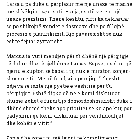
Larsa u pa duke u përplasur me një unazë të madhe
me shkëlqim.
se
gishti. Por ja, është vetëm një
unazë premtimi. Thënë kështu, çifti ka deklaruar
se po shikojnë vendet e dasmave dhe po fillojnë
procesin e planifikimit. Kjo pavarësisht se nuk
është fejuar zyrtarisht.
Marcus ia vuri mendjen për t’i dhënë një përgjigje
të duhur dhe të sjellshme Larsës. Sepse ju e dini që
njeriu e kupton se babai i tij nuk e miraton zonjën-
shoqen e tij. Më në fund, ai u përgjigj: “Thjesht
ndjeva se ishte një pyetje e vështirë për t’u
përgjigjur. Është diçka që ne e kemi diskutuar
shumë kohët e fundit, jo domosdoshmërisht duke i
dhënë shumë theks apo prioritet se ku apo kur, por
padyshim që kemi diskutuar për vendndodhjet
dhe kohën e vitit.”
Zonja dhe zotërinj, më lejoni të komplimentoj