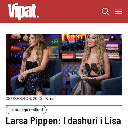
Skip
M
to
content
28 QERSHOR, 2025
Klea
Lajme nga realiteti
Larsa Pippen: I dashuri i Lisa