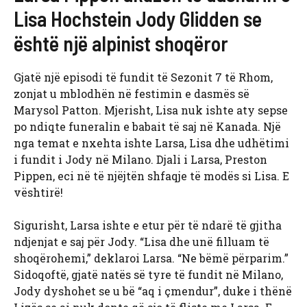
Lisa Hochstein Jody Glidden se
është një alpinist shoqëror
Gjatë një episodi të fundit të Sezonit 7 të Rhom,
zonjat u mblodhën në festimin e dasmës së
Marysol Patton. Mjerisht, Lisa nuk ishte aty sepse
po ndiqte funeralin e babait të saj në Kanada. Një
nga temat e nxehta ishte Larsa, Lisa dhe udhëtimi
i fundit i Jody në Milano. Djali i Larsa, Preston
Pippen, eci në të njëjtën shfaqje të modës si Lisa. E
vështirë!
Sigurisht, Larsa ishte e etur për të ndarë të gjitha
ndjenjat e saj për Jody. “Lisa dhe unë filluam të
shoqërohemi,” deklaroi Larsa. “Ne bëmë përparim.”
Sidoqoftë, gjatë natës së tyre të fundit në Milano,
Jody dyshohet se u bë “aq i çmendur”, duke i thënë