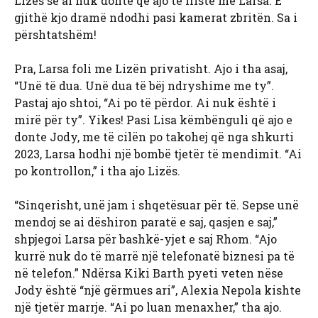
Lizës se ai nuk donte që ajo të fliste me Larsa. E
gjithë kjo dramë ndodhi pasi kamerat zbritën. Sa i
përshtatshëm!
Pra, Larsa foli me Lizën privatisht. Ajo i tha asaj,
“Unë të dua. Unë dua të bëj ndryshime me ty”.
Pastaj ajo shtoi, “Ai po të përdor. Ai nuk është i
mirë për ty”. Yikes! Pasi Lisa këmbënguli që ajo e
donte Jody, me të cilën po takohej që nga shkurti
2023, Larsa hodhi një bombë tjetër të mendimit. “Ai
po kontrollon,” i tha ajo Lizës.
“Sinqerisht, unë jam i shqetësuar për të. Sepse unë
mendoj se ai dëshiron paratë e saj, qasjen e saj,”
shpjegoi Larsa për bashkë-yjet e saj Rhom. “Ajo
kurrë nuk do të marrë një telefonatë biznesi pa të
në telefon.” Ndërsa Kiki Barth pyeti veten nëse
Jody është “një gërmues ari”, Alexia Nepola kishte
një tjetër marrje. “Ai po luan menaxher,” tha ajo.