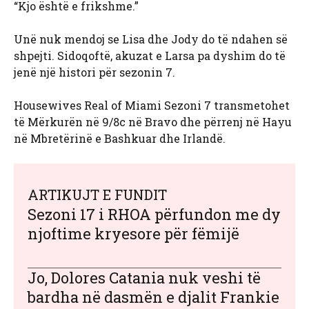
“Kjo është e frikshme.”
Unë nuk mendoj se Lisa dhe Jody do të ndahen së
shpejti. Sidoqoftë, akuzat e Larsa pa dyshim do të
jenë një histori për sezonin 7.
Housewives Real of Miami Sezoni 7 transmetohet
të Mërkurën në 9/8c në Bravo dhe përrenj në Hayu
në Mbretërinë e Bashkuar dhe Irlandë.
ARTIKUJT E FUNDIT
Sezoni 17 i RHOA përfundon me dy
njoftime kryesore për fëmijë
Jo, Dolores Catania nuk veshi të
bardha në dasmën e djalit Frankie