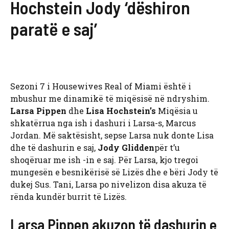
Hochstein Jody ‘dëshiron
paratë e saj’
Sezoni 7 i Housewives Real of Miami është i
mbushur me dinamikë të miqësisë në ndryshim.
Larsa Pippen
dhe
Lisa Hochstein’s
Miqësia u
shkatërrua nga ish i dashuri i Larsa-s, Marcus
Jordan. Më saktësisht, sepse Larsa nuk donte Lisa
dhe të dashurin e saj,
Jody Glidden
për t’u
shoqëruar me ish -in e saj. Për Larsa, kjo tregoi
mungesën e besnikërisë së Lizës dhe e bëri Jody të
dukej Sus. Tani, Larsa po nivelizon disa akuza të
rënda kundër burrit të Lizës.
Larsa Pippen akuzon të dashurin e