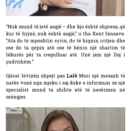
“Nuk mund të jetë asgjë – dhe kjo është shpresa, që
kur të hyjnë, nuk është asgjë,” u tha Kent fansave.
“Ata do të mposhtin syrin, do të hiqnin rritjen dhe
ose do ta qepin atë ose të bënin një shartim të
lëkurës për ta rregulluar atë. Unë jam një lloj i
çuditshëm.”
Gjërat lëvizën shpejt pas
Lalë
Mori një mesazh të
natës vonë nga mjeku i saj duke e informuar se një
specialist mund ta shihte atë të nesërmen në
mëngjes.