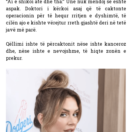
“Ai e shikoi atë dhe tha:” Unë nuk mendoj se është
aspak.
Doktori i kërkoi asaj që të caktonte
operacionin për të hequr rritjen e dyshimtë, të
cilën ajo e kishte vërejtur rreth gjashtë deri në tetë
javë më parë.
Qëllimi ishte të përcaktonit nëse ishte kanceroz
dhe, nëse ishte e nevojshme, të hiqte zonën e
prekur.