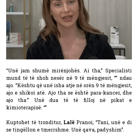
“Unë jam shumë mirënjohës. Ai tha,” Specialisti
mund të të shoh nesër në 9 të mëngjesit, “” ndau
ajo. “Kështu që unë isha atje në orën 9 të mëngjesit,
ajo e shikoi atë. Ajo tha se është para-kancer, dhe
ajo tha:” Unë dua të të filloj në pikat e
kimioterapisë. “”
Kuptohet të tronditur,
Lalë
Pranoi, “Tani, unë e di
se tingëllon e tmerrshme. Unë qava, padyshim”.