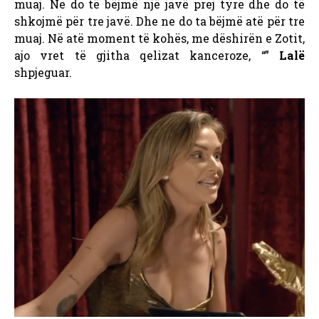
muaj. Ne do të bëjmë një javë prej tyre dhe do të
shkojmë për tre javë. Dhe ne do ta bëjmë atë për tre
muaj. Në atë moment të kohës, me dëshirën e Zotit,
ajo vret të gjitha qelizat kanceroze, “”
Lalë
shpjeguar.