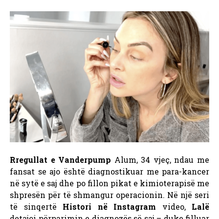
Rregullat e Vanderpump
Alum, 34 vjeç, ndau me
fansat se ajo është diagnostikuar me para-kancer
në sytë e saj dhe po fillon pikat e kimioterapisë me
shpresën për të shmangur operacionin.
Në një seri
të sinqertë
Histori në Instagram
video,
Lalë
detajoi përparimin e diagnozës së saj – duke filluar