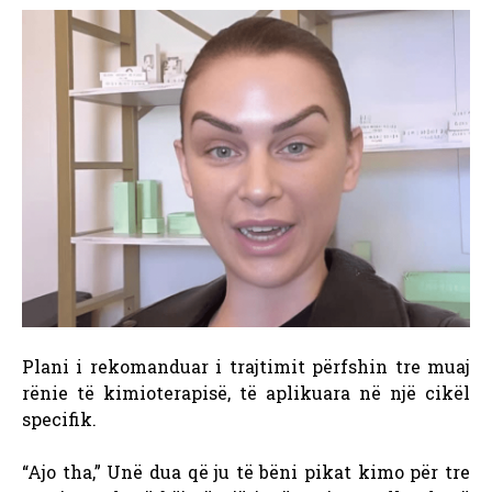
Plani i rekomanduar i trajtimit përfshin tre muaj
rënie të kimioterapisë, të aplikuara në një cikël
specifik.
“Ajo tha,” Unë dua që ju të bëni pikat kimo për tre