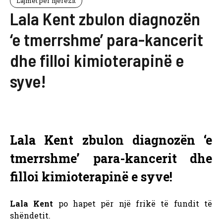
Lajmet për njerëzit
Lala Kent zbulon diagnozën
‘e tmerrshme’ para-kancerit
dhe filloi kimioterapinë e
syve!
Lala Kent zbulon diagnozën ‘e
tmerrshme’ para-kancerit dhe
filloi kimioterapinë e syve!
Lala Kent
po hapet për një frikë të fundit të
shëndetit.