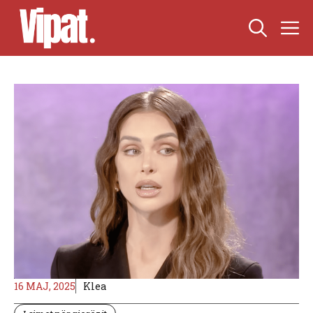
Skip
M
to
content
16 MAJ, 2025
Klea