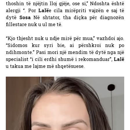
thoshin të njëjtin lloj gjëje, ose si,” Ndoshta është
alergji “.
Por
Lalë
e cila mirëpriti vajzën e saj të
dytë
Sosa
Në shtator, tha diçka për diagnozën
fillestare nuk u ul me të.
“Kjo thjesht nuk u ndje mirë për mua,” vazhdoi ajo.
“Sidomos kur syri bie, ai përshkroi nuk po
ndihmonte.”
Pasi mori një mendim të dytë nga një
specialist “i cili erdhi shumë i rekomanduar”,
Lalë
u takua me lajme më shqetësuese.