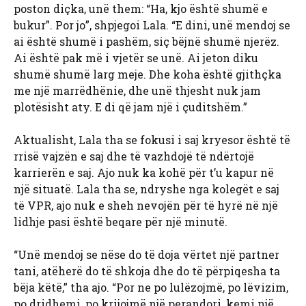
poston diçka, unë them: “Ha, kjo është shumë e
bukur”. Por jo”, shpjegoi Lala. “E dini, unë mendoj se
ai është shumë i pashëm, siç bëjnë shumë njerëz.
Ai është pak më i vjetër se unë. Ai jeton diku
shumë shumë larg meje. Dhe koha është gjithçka
me një marrëdhënie, dhe unë thjesht nuk jam
plotësisht aty. E di që jam një i çuditshëm.”
Aktualisht, Lala tha se fokusi i saj kryesor është të
rrisë vajzën e saj dhe të vazhdojë të ndërtojë
karrierën e saj. Ajo nuk ka kohë për t’u kapur në
një situatë. Lala tha se, ndryshe nga kolegët e saj
të VPR, ajo nuk e sheh nevojën për të hyrë në një
lidhje pasi është beqare për një minutë.
“Unë mendoj se nëse do të doja vërtet një partner
tani, atëherë do të shkoja dhe do të përpiqesha ta
bëja këtë,” tha ajo. “Por ne po lulëzojmë, po lëvizim,
po dridhemi, po krijojmë një perandori, kemi një