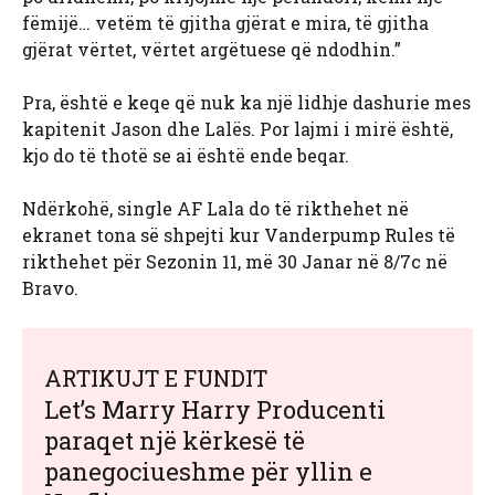
fëmijë… vetëm të gjitha gjërat e mira, të gjitha
gjërat vërtet, vërtet argëtuese që ndodhin.”
Pra, është e keqe që nuk ka një lidhje dashurie mes
kapitenit Jason dhe Lalës. Por lajmi i mirë është,
kjo do të thotë se ai është ende beqar.
Ndërkohë, single AF Lala do të rikthehet në
ekranet tona së shpejti kur Vanderpump Rules të
rikthehet për Sezonin 11, më 30 Janar në 8/7c në
Bravo.
ARTIKUJT E FUNDIT
Let’s Marry Harry Producenti
paraqet një kërkesë të
panegociueshme për yllin e