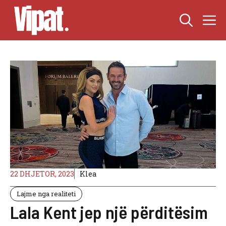
Skip
M
to
content
22 DHJETOR, 2023
Klea
Lajme nga realiteti
Lala Kent jep një përditësim