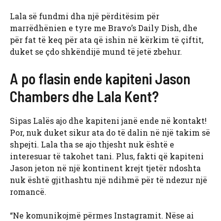
Lala së fundmi dha një përditësim për
marrëdhënien e tyre me Bravo’s Daily Dish, dhe
për fat të keq për ata që ishin në kërkim të çiftit,
duket se çdo shkëndijë mund të jetë zbehur.
A po flasin ende kapiteni Jason
Chambers dhe Lala Kent?
Sipas Lalës ajo dhe kapiteni janë ende në kontakt!
Por, nuk duket sikur ata do të dalin në një takim së
shpejti. Lala tha se ajo thjesht nuk është e
interesuar të takohet tani. Plus, fakti që kapiteni
Jason jeton në një kontinent krejt tjetër ndoshta
nuk është gjithashtu një ndihmë për të ndezur një
romancë.
“Ne komunikojmë përmes Instagramit. Nëse ai