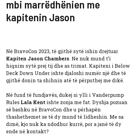
mbi marrëdhënien me
kapitenin Jason
Në BravoCon 2023, të gjithë sytë ishin drejtuar
Kapiten Jason Chambers
. Ne nuk mund t’i
hiqnim sytë prej tij dhe as trimat. Kapiteni i Below
Deck Down Under ishte djaloshi numër një dhe të
gjithë donin ta shihnin atë të përputhej me dikë.
Në fund të fundjavës, dukej si ylli i Vanderpump
Rules
Lala Kent
ishte zonja me fat. Dyshja pozuan
së bashku në BravoCon dhe u përhapën
thashethemet se të dy mund të lidheshin. Me sa
dimë, kjo nuk ka ndodhur kurrë, por a janë të dy
ende në kontakt?