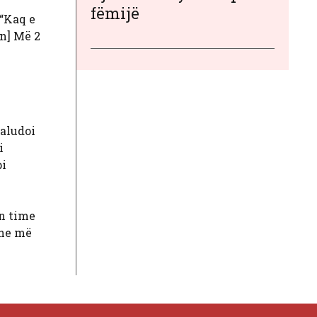
fëmijë
 “Kaq e
on] Më 2
 aludoi
i
pi
ën time
dhe më