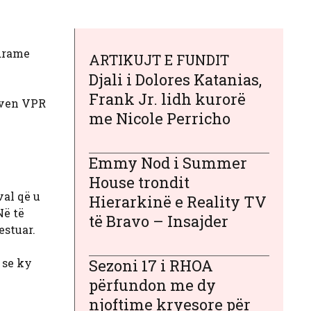
 drame
ARTIKUJT E FUNDIT
Djali i Dolores Katanias,
Frank Jr. lidh kurorë
aven VPR
me Nicole Perricho
Emmy Nod i Summer
House trondit
al që u
Hierarkinë e Reality TV
Në të
të Bravo – Insajder
estuar.
 se ky
Sezoni 17 i RHOA
përfundon me dy
njoftime kryesore për