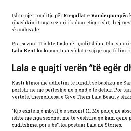
Ishte një tronditje për
Rregullat e Vanderpompës
k
ribashkimit nga sezoni i kaluar. Sigurisht, drejtuesi
skandovale.
Pra, sezoni 11 ishte tashmë i çuditshëm. Dhe sigu
Lala Kent
ka komentuar sfidat e saj që nga fillimi 
Lala e quajti verën “të egër 
Kasti filmoi një udhëtim të fundit së bashku në S
përfshi në një përleshje në gjendje të dehur. Por t
vërtetë, themeluesja e Give Them Lala Beauty shkro
“Kjo është një mbyllje e sezonit 11. Më pëlqejnë ab
ishte një nga sezonet më të vështira që kam qenë p
çuditshme, por u bë”, ka postuar Lala në Stories.