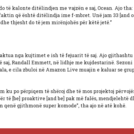
 të kalonte ditëlindjen me vajzën e saj, Ocean. Ajo tha:
 faktin që është ditëlindja ime f-mbret. Unë jam 33 [and 
 dhe thjesht do të jem mirënjohës për këtë jetë.”
tua nga kujtimet e ish të fejuarit të saj. Ajo gjithashtu
së saj, Randall Emmett, në lidhje me kujdestarinë. Sezoni 
ala, e cila zbuloi në Amazon Live muajin e kaluar se gru
m ku po përpiqem të shëroj dhe të mos projektoj përvoj
për të [be] proaktive [and be] pak më falës, mendjelehtë 
m qenë gjithmonë super komode”, tha ajo në atë kohë.