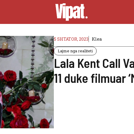
5 SHTATOR, 2023
Klea
Lajme nga realiteti
Lala Kent Call 
11 duke filmuar ‘