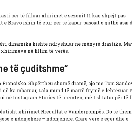
asti për të filluar xhirimet e sezonit 11 kaq shpejt pas
t e Bravo ishin të etur për të kapur pasojat e gjithë asaj
risht, dinamika kishte ndryshuar në mënyrë drastike. M
i xhirimeve në fillim të verës.
dhe të çuditshme”
an Francisko. Shpërtheu shumë dramë, ajo me Tom Sandov
ani që ka mbaruar, Lala mund të marrë frymë e lehtësuar. 
i në Instagram Stories të premten, më 1 shtator për të f
solutisht xhirimet
Rregullat e Vanderpompës. Do të them
jesë e ndonjëherë – ndonjëherë. Çfarë vere e egër dhe e