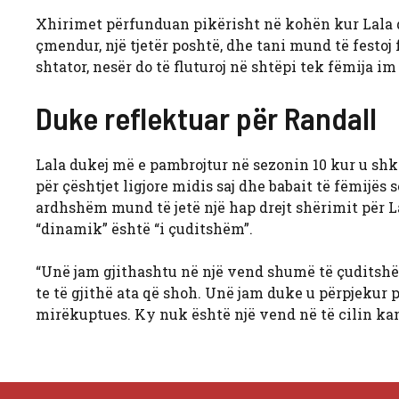
Xhirimet përfunduan pikërisht në kohën kur Lala do
çmendur, një tjetër poshtë, dhe tani mund të festoj
shtator, nesër do të fluturoj në shtëpi tek fëmija im
Duke reflektuar për Randall
Lala dukej më e pambrojtur në sezonin 10 kur u shkak
për çështjet ligjore midis saj dhe babait të fëmijës 
ardhshëm mund të jetë një hap drejt shërimit për L
“dinamik” është “i çuditshëm”.
“Unë jam gjithashtu në një vend shumë të çuditshë
te të gjithë ata që shoh. Unë jam duke u përpjekur 
mirëkuptues. Ky nuk është një vend në të cilin ka