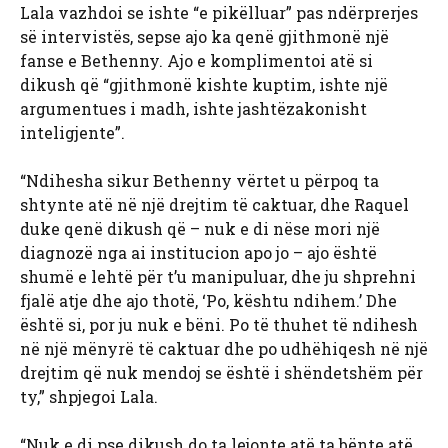
Lala vazhdoi se ishte “e pikëlluar” pas ndërprerjes
së intervistës, sepse ajo ka qenë gjithmonë një
fanse e Bethenny. Ajo e komplimentoi atë si
dikush që “gjithmonë kishte kuptim, ishte një
argumentues i madh, ishte jashtëzakonisht
inteligjente”.
“Ndihesha sikur Bethenny vërtet u përpoq ta
shtynte atë në një drejtim të caktuar, dhe Raquel
duke qenë dikush që – nuk e di nëse mori një
diagnozë nga ai institucion apo jo – ajo është
shumë e lehtë për t’u manipuluar, dhe ju shprehni
fjalë atje dhe ajo thotë, ‘Po, kështu ndihem.’ Dhe
është si, por ju nuk e bëni. Po të thuhet të ndihesh
në një mënyrë të caktuar dhe po udhëhiqesh në një
drejtim që nuk mendoj se është i shëndetshëm për
ty,” shpjegoi Lala.
“Nuk e di pse dikush do ta lejonte atë ta bënte atë