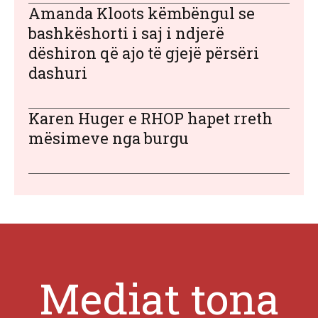
Amanda Kloots këmbëngul se
bashkëshorti i saj i ndjerë
dëshiron që ajo të gjejë përsëri
dashuri
Karen Huger e RHOP hapet rreth
mësimeve nga burgu
Mediat tona