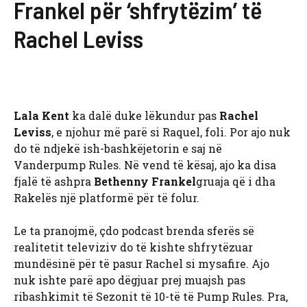
Frankel për ‘shfrytëzim’ të
Rachel Leviss
Lala Kent
ka dalë duke lëkundur pas
Rachel
Leviss
, e njohur më parë si Raquel, foli. Por ajo nuk
do të ndjekë ish-bashkëjetorin e saj në
Vanderpump Rules. Në vend të kësaj, ajo ka disa
fjalë të ashpra
Bethenny Frankel
gruaja që i dha
Rakelës një platformë për të folur.
Le ta pranojmë, çdo podcast brenda sferës së
realitetit televiziv do të kishte shfrytëzuar
mundësinë për të pasur Rachel si mysafire. Ajo
nuk ishte parë apo dëgjuar prej muajsh pas
ribashkimit të Sezonit të 10-të të Pump Rules. Pra,