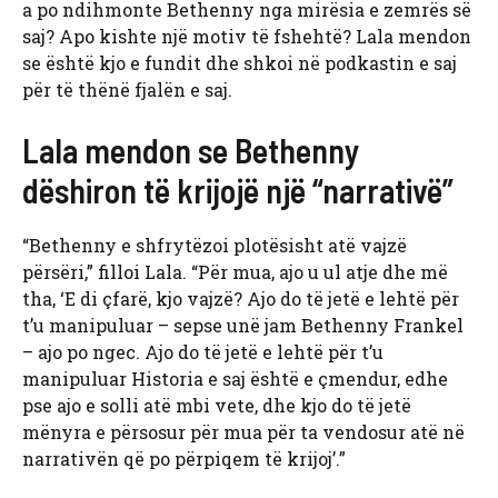
a po ndihmonte Bethenny nga mirësia e zemrës së
saj? Apo kishte një motiv të fshehtë? Lala mendon
se është kjo e fundit dhe shkoi në podkastin e saj
për të thënë fjalën e saj.
Lala mendon se Bethenny
dëshiron të krijojë një “narrativë”
“Bethenny e shfrytëzoi plotësisht atë vajzë
përsëri,” filloi Lala. “Për mua, ajo u ul atje dhe më
tha, ‘E di çfarë, kjo vajzë? Ajo do të jetë e lehtë për
t’u manipuluar – sepse unë jam Bethenny Frankel
– ajo po ngec. Ajo do të jetë e lehtë për t’u
manipuluar Historia e saj është e çmendur, edhe
pse ajo e solli atë mbi vete, dhe kjo do të jetë
mënyra e përsosur për mua për ta vendosur atë në
narrativën që po përpiqem të krijoj’.”