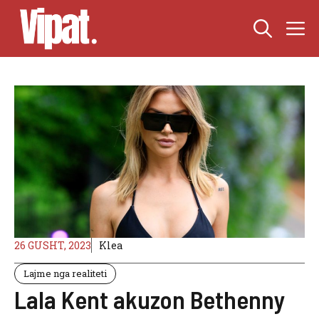
Skip
M
to
content
26 GUSHT, 2023
Klea
Lajme nga realiteti
Lala Kent akuzon Bethenny