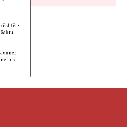
o është e
Kështu
 Jenner
smetics