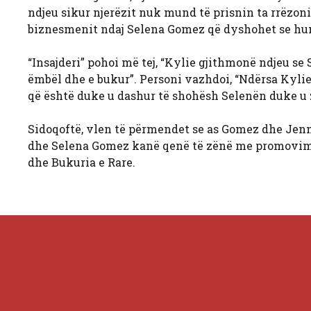
ndjeu sikur njerëzit nuk mund të prisnin ta rrëzonin
biznesmenit ndaj Selena Gomez që dyshohet se humbi
“Insajderi” pohoi më tej, “Kylie gjithmonë ndjeu se 
ëmbël dhe e bukur”. Personi vazhdoi, “Ndërsa Kylie 
që është duke u dashur të shohësh Selenën duke u zb
Sidoqoftë, vlen të përmendet se as Gomez dhe Jen
dhe Selena Gomez kanë qenë të zënë me promovimi
dhe Bukuria e Rare.