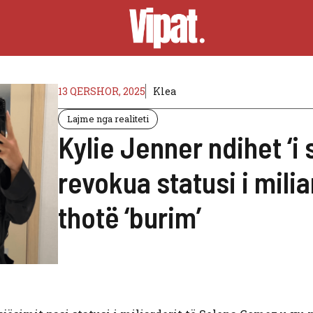
13 QERSHOR, 2025
Klea
Lajme nga realiteti
Kylie Jenner ndihet ‘i 
revokua statusi i mili
thotë ‘burim’