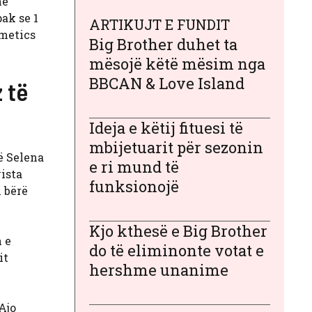
në
pak se 1
ARTIKUJT E FUNDIT
smetics
Big Brother duhet ta
mësojë këtë mësim nga
BBCAN & Love Island
 të
Ideja e këtij fituesi të
mbijetuarit për sezonin
së Selena
e ri mund të
vista
funksionojë
i bërë
Kjo kthesë e Big Brother
n e
do të eliminonte votat e
it
hershme unanime
Ajo