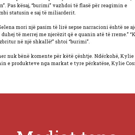
”. Pas kësaj, “burimi” vazhdoi të flasë për reagimin e
 statusin e saj të miliarderit.
Selena mori një pasim të lirë sepse narracioni është se aj
duhej të merrej me njerëzit që e quanin atë të rreme.” “
ritur në një shkallë!” shtoi “burimi”.
ner nuk bënë komente për këtë çështje. Ndërkohë, Kylie
n e produkteve nga markat e tyre përkatëse, Kylie Co