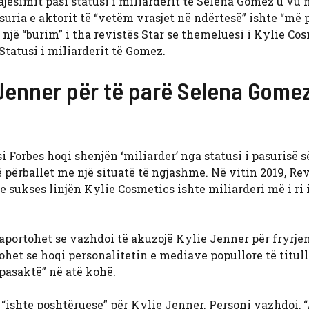
ajësimit pasi statusi i miliarderit të Selena Gomez u vu 
suria e aktorit të “vetëm vrasjet në ndërtesë” ishte “më 
 një “burim” i tha revistës Star se themeluesi i Kylie Co
tatusi i miliarderit të Gomez.
 Jenner për të parë Selena Gomez
i Forbes hoqi shenjën ‘miliarder’ nga statusi i pasurisë 
ë përballet me një situatë të ngjashme. Në vitin 2019, Re
 sukses linjën Kylie Cosmetics ishte miliarderi më i ri 
raportohet se vazhdoi të akuzojë Kylie Jenner për fryrje
het se hoqi personalitetin e mediave popullore të titull
 pasaktë” në atë kohë.
 “ishte poshtëruese” për Kylie Jenner. Personi vazhdoi, “