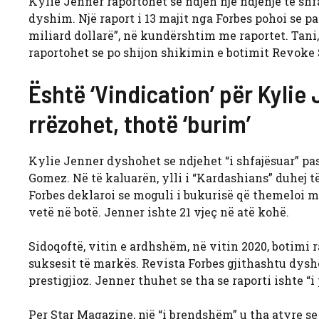
Kylie Jenner raportohet se ndjen një ndjenjë të shf
dyshim. Një raport i 13 majit nga Forbes pohoi se pa
miliard dollarë”, në kundërshtim me raportet. Tani,
raportohet se po shijon shikimin e botimit Revoke S
Është ‘Vindication’ për Kylie
rrëzohet, thotë ‘burim’
Kylie Jenner dyshohet se ndjehet “i shfajësuar” pas
Gomez. Në të kaluarën, ylli i “Kardashians” duhej t
Forbes deklaroi se moguli i bukurisë që themeloi me
vetë në botë. Jenner ishte 21 vjeç në atë kohë.
Sidoqoftë, vitin e ardhshëm, në vitin 2020, botimi 
suksesit të markës. Revista Forbes gjithashtu dysho
prestigjioz. Jenner thuhet se tha se raporti ishte “i
Per Star Magazine, një “i brendshëm” u tha atyre se