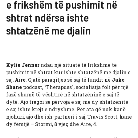
e frikshëm të pushimit në
shtrat ndërsa ishte
shtatzënë me djalin
Kylie Jenner
ndau një situatë të frikshme të
pushimit në shtrat kur ishte shtatzënë me djalin e
saj,
Aire
. Gjatë paraqitjes së saj të fundit në
Jake
Shane
podcast, “Therapuss”, socialistja foli për një
fazë shumë të vështirë në shtatzëninë e saj të
dytë. Ajo tregoi se përvoja e saj me dy shtatzënitë
e saj ishte krejt e ndryshme. Për ata që nuk kanë
njohuri, ajo dhe ish-partneri i saj, Travis Scott, kanë
dy fëmijë – Stormi, 8 vjeç dhe Aire, 4.