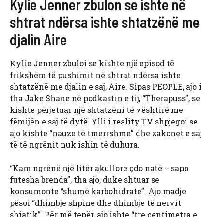
Kylie Jenner zbulon se ishte në
shtrat ndërsa ishte shtatzënë me
djalin Aire
Kylie Jenner zbuloi se kishte një episod të
frikshëm të pushimit në shtrat ndërsa ishte
shtatzënë me djalin e saj, Aire. Sipas PEOPLE, ajo i
tha Jake Shane në podkastin e tij, “Therapuss”, se
kishte përjetuar një shtatzëni të vështirë me
fëmijën e saj të dytë. Ylli i reality TV shpjegoi se
ajo kishte “nauze të tmerrshme” dhe zakonet e saj
të të ngrënit nuk ishin të duhura.
“Kam ngrënë një litër akullore çdo natë – sapo
futesha brenda”, tha ajo, duke shtuar se
konsumonte “shumë karbohidrate”. Ajo madje
pësoi “dhimbje shpine dhe dhimbje të nervit
shiatik”. Për më tepër, ajo ishte “tre centimetra e