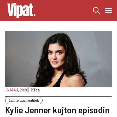
Skip
M
to
content
16 MAJ, 2026
Klea
Lajme nga realiteti
Kylie Jenner kujton episodin