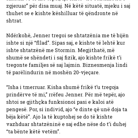
zgjeruar” për disa muaj. Në këtë situatë, mjeku i saj
thuhet se e kishte këshilluar të qëndronte në
shtrat.
Ndërkohë, Jenner tregoi se shtatzënia me të bijën
ishte si një “fllad”. Sipas saj, e kishte të lehtë kur
ishte shtatzënë me Stormin. Megjithatë, më
shumë se shëndeti i saj fizik, ajo kishte frikë t’i
tregonte familjes së saj lajmin. Biznesmenja lindi
të parëlindurin në moshën 20-vjeçare.
“Isha i tmerruar. Kisha shumë frikë t’u tregoja
prindërve të mi,” rrëfeu Jenner. Për më tepër, ajo
shtoi se gjithçka funksionoi pasi e kaloi atë
pengesë. Por, si individ, ajo “e dinte që unë doja ta
bëja këtë”. Ajo la të kuptohej se do të kishte
vazhduar shtatzëninë e saj edhe nëse do t’i duhej
“ta bënte këtë vetëm”.