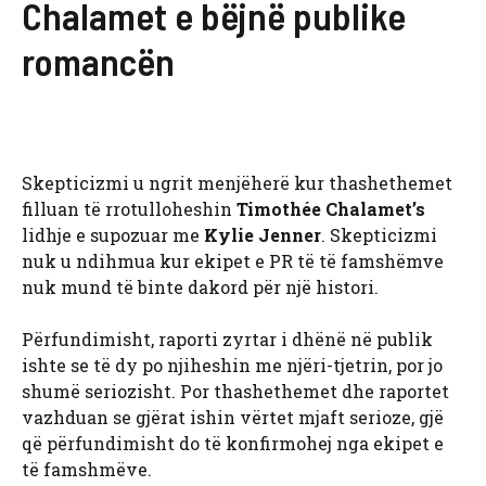
Chalamet e bëjnë publike
romancën
Skepticizmi u ngrit menjëherë kur thashethemet
filluan të rrotulloheshin
Timothée Chalamet’s
lidhje e supozuar me
Kylie Jenner
. Skepticizmi
nuk u ndihmua kur ekipet e PR të të famshëmve
nuk mund të binte dakord për një histori.
Përfundimisht, raporti zyrtar i dhënë në publik
ishte se të dy po njiheshin me njëri-tjetrin, por jo
shumë seriozisht. Por thashethemet dhe raportet
vazhduan se gjërat ishin vërtet mjaft serioze, gjë
që përfundimisht do të konfirmohej nga ekipet e
të famshmëve.