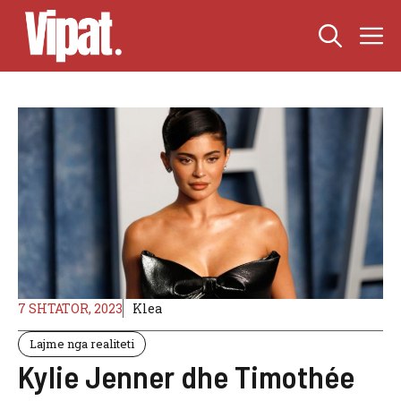
Skip
M
to
content
7 SHTATOR, 2023
Klea
Lajme nga realiteti
Kylie Jenner dhe Timothée