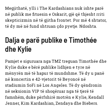
Megjithatë, ylli i The Kardashians nuk ishte parë
në publik me fituesin e Oskarit, gjë që thjesht rriti
skepticizmin në të gjitha frontet. Por më 4 shtator,
të dy më në fund shtruan çdo pyetje. Ndoshta.
Dalja e parë publike e Timothée
dhe Kylie
Pamjet e siguruara nga TMZ treguan Timothée dhe
Kylie duke e bërë publike lidhjen e tyre në
mënyrën më të hapur të mundshme. Të dy u panë
në koncertin e 42-vjetorit të Beyoncé në
stadiumin SoFi në Los Angeles. Të dy qëndronin
në seksionin VIP të shoqëruar nga të tjerë të
famshëm, duke përfshirë motrën e Kylie, Kendall
Jenner, Kim Kardashian, Zendaya dhe Biebers.