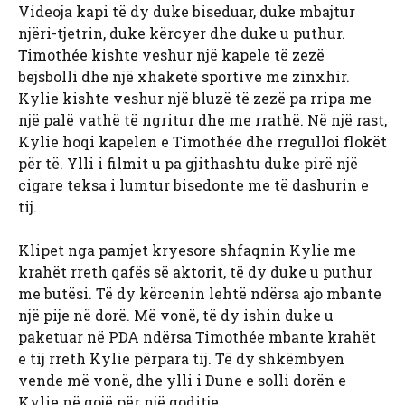
Videoja kapi të dy duke biseduar, duke mbajtur
njëri-tjetrin, duke kërcyer dhe duke u puthur.
Timothée kishte veshur një kapele të zezë
bejsbolli dhe një xhaketë sportive me zinxhir.
Kylie kishte veshur një bluzë të zezë pa rripa me
një palë vathë të ngritur dhe me rrathë. Në një rast,
Kylie hoqi kapelen e Timothée dhe rregulloi flokët
për të. Ylli i filmit u pa gjithashtu duke pirë një
cigare teksa i lumtur bisedonte me të dashurin e
tij.
Klipet nga pamjet kryesore shfaqnin Kylie me
krahët rreth qafës së aktorit, të dy duke u puthur
me butësi. Të dy kërcenin lehtë ndërsa ajo mbante
një pije në dorë. Më vonë, të dy ishin duke u
paketuar në PDA ndërsa Timothée mbante krahët
e tij rreth Kylie përpara tij. Të dy shkëmbyen
vende më vonë, dhe ylli i Dune e solli dorën e
Kylie në gojë për një goditje.