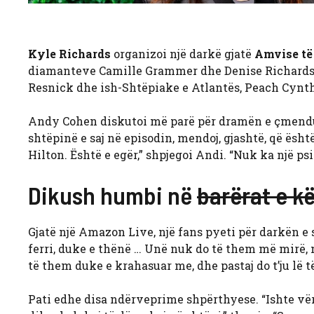
Kyle Richards
organizoi një darkë gjatë
Amvise të 
diamanteve Camille Grammer dhe Denise Richards i
Resnick dhe ish-Shtëpiake e Atlantës, Peach Cynth
Andy Cohen diskutoi më parë për dramën e çmendur, 
shtëpinë e saj në episodin, mendoj, gjashtë, që ësht
Hilton. Është e egër,” shpjegoi Andi. “Nuk ka një psik
Dikush humbi në
barërat e kë
Gjatë një Amazon Live, një fans pyeti për darkën e 
ferri, duke e thënë … Unë nuk do të them më mirë,
të them duke e krahasuar me, dhe pastaj do t’ju lë 
Pati edhe disa ndërveprime shpërthyese. “Ishte vër