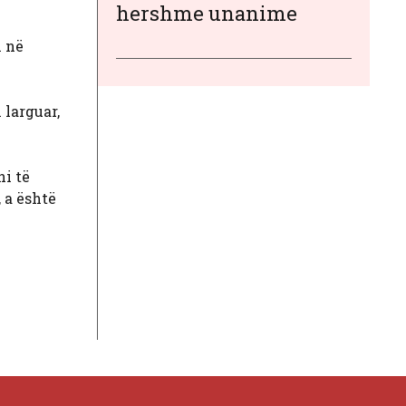
hershme unanime
m në
 larguar,
ni të
 a është