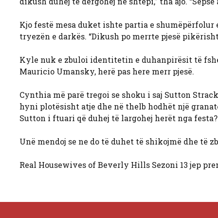
dikush duhej të dërgohej në shtëpi,” tha ajo. “Sepse
Kjo festë mesa duket ishte partia e shumëpërfolur e
tryezën e darkës. “Dikush po merrte pjesë pikërisht
Kyle nuk e zbuloi identitetin e duhanpirësit të fsheh
Mauricio Umansky, herë pas here merr pjesë.
Cynthia më parë tregoi se shoku i saj Sutton Strack
hyni plotësisht atje dhe në thelb hodhët një granatë
Sutton i ftuari që duhej të largohej herët nga festa?
Unë mendoj se ne do të duhet të shikojmë dhe të z
Real Housewives of Beverly Hills Sezoni 13 jep pre