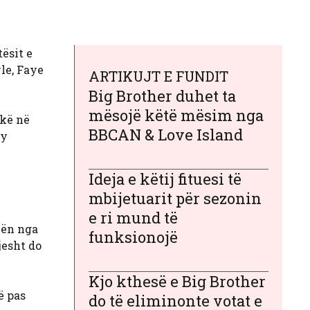
ësit e
le, Faye
ARTIKUJT E FUNDIT
Big Brother duhet ta
mësojë këtë mësim nga
rkë në
BBCAN & Love Island
hy
Ideja e këtij fituesi të
mbijetuarit për sezonin
e ri mund të
kën nga
funksionojë
jesht do
Kjo kthesë e Big Brother
ë pas
do të eliminonte votat e