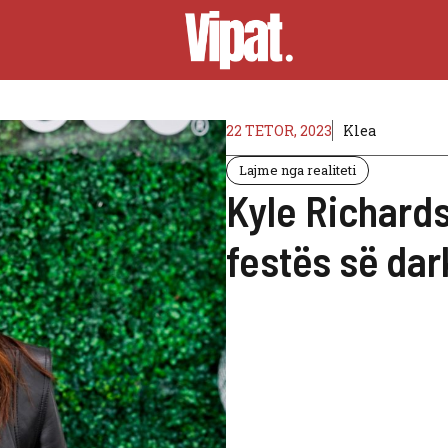
22 TETOR, 2023
Klea
Lajme nga realiteti
Kyle Richards
festës së da