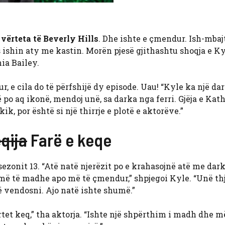
vërteta të Beverly Hills
. Dhe ishte e çmendur. Ish-mbajt
shin aty me kastin. Morën pjesë gjithashtu shoqja e Ky
ia Bailey.
e cila do të përfshijë dy episode. Uau! “Kyle ka një da
ë po aq ikonë, mendoj unë, sa darka nga ferri. Gjëja e Kat
ik, por është si një thirrje e plotë e aktorëve.”
qija
Farë e keqe
sezonit 13. “Atë natë njerëzit po e krahasojnë atë me dar
 më të madhe apo më të çmendur,” shpjegoi Kyle. “Unë th
të vendosni. Ajo natë ishte shumë.”
tet keq,” tha aktorja. “Ishte një shpërthim i madh dhe m