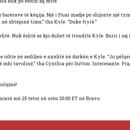
 ata nuk po bënin aq mirë.”
 barërave të këqija. Një i ftuar madje po shijonte një ty
 në shtëpinë time,” tha Kyle. “Duke fryrë.”
të. Nuk është se kjo duhet të tronditë Kyle. Burri i saj i
e ishte në sediljen e nxehtë në darkën e Kyle. “Ju pëlqe
 mbi tavolinë,” tha Cynthia për Sutton. Interesante. Pra,
bulojmë!
mierë më 25 tetor në orën 20:00 ET në Bravo.