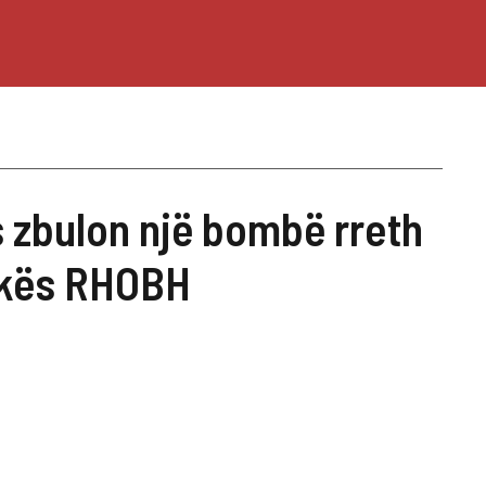
 zbulon një bombë rreth
rkës RHOBH