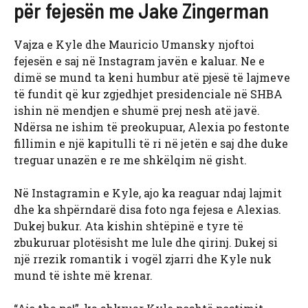
për fejesën me Jake Zingerman
Vajza e Kyle dhe Mauricio Umansky njoftoi
fejesën e saj në Instagram javën e kaluar. Ne e
dimë se mund ta keni humbur atë pjesë të lajmeve
të fundit që kur zgjedhjet presidenciale në SHBA
ishin në mendjen e shumë prej nesh atë javë.
Ndërsa ne ishim të preokupuar, Alexia po festonte
fillimin e një kapitulli të ri në jetën e saj dhe duke
treguar unazën e re me shkëlqim në gisht.
Në Instagramin e Kyle, ajo ka reaguar ndaj lajmit
dhe ka shpërndarë disa foto nga fejesa e Alexias.
Dukej bukur. Ata kishin shtëpinë e tyre të
zbukuruar plotësisht me lule dhe qirinj. Dukej si
një rrezik romantik i vogël zjarri dhe Kyle nuk
mund të ishte më krenar.