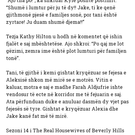
“Ajo tha po!”, ka shkruar Kyle poshtë postimit.
“Shumë i lumtur për ju të dy!! Jake, ti ke qenë
gjithmonë pjesë e familjes sonë, por tani është
zyrtare! Ju duam shumë djema!!”
Tezja Kathy Hilton u hodh në komentet që ishin
fjalët e saj mbështetëse. Ajo shkroi: “Po qaj me lot
gëzimi, zemra ime është plot lumturi për familjen
tonë”.
Tani, të gjithë i kemi gishtat kryqëzuar se fejesa e
Aleksisë shkon më mirë se e motrës. Vitin e
kaluar, motra e saj e madhe Farah Aldjufrie ishte
vendosur të ecte në korridor me të fejuarin e saj.
Ata përfunduan duke e anuluar dasmën dy vjet pas
fejesës së tyre. Gishtat e kryqëzuar Alexia dhe
Jake kanë fat më të mirë.
Sezoni 14 i The Real Housewives of Beverly Hills