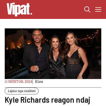
Skip
M
to
content
11 NËNTOR, 2024
Klea
Lajme nga realiteti
Kyle Richards reagon ndaj