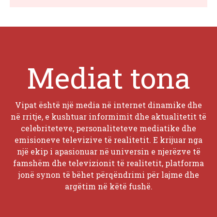
Mediat tona
Vipat është një media në internet dinamike dhe
në rritje, e kushtuar informimit dhe aktualitetit të
celebriteteve, personaliteteve mediatike dhe
emisioneve televizive të realitetit. E krijuar nga
një ekip i apasionuar në universin e njerëzve të
famshëm dhe televizionit të realitetit, platforma
jonë synon të bëhet përqëndrimi për lajme dhe
argëtim në këtë fushë.