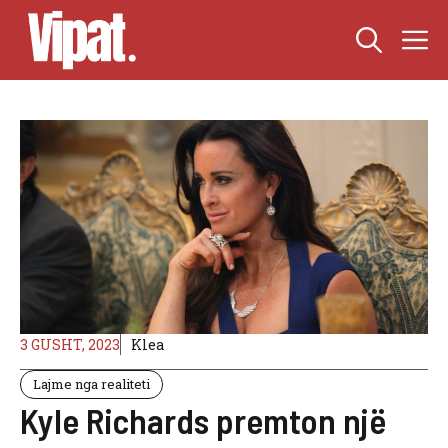
Skip
M
to
content
3 GUSHT, 2023
Klea
Lajme nga realiteti
Kyle Richards premton një