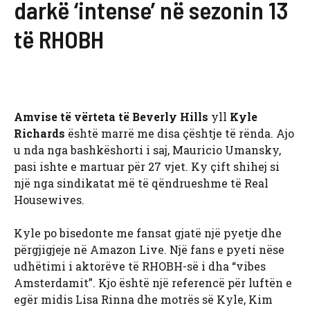
darkë ‘intense’ në sezonin 13
të RHOBH
Amvise të vërteta të Beverly Hills
yll
Kyle
Richards
është marrë me disa çështje të rënda. Ajo
u nda nga bashkëshorti i saj, Mauricio Umansky,
pasi ishte e martuar për 27 vjet. Ky çift shihej si
një nga sindikatat më të qëndrueshme të Real
Housewives.
Kyle po bisedonte me fansat gjatë një pyetje dhe
përgjigjeje në Amazon Live. Një fans e pyeti nëse
udhëtimi i aktorëve të RHOBH-së i dha “vibes
Amsterdamit”. Kjo është një referencë për luftën e
egër midis Lisa Rinna dhe motrës së Kyle, Kim