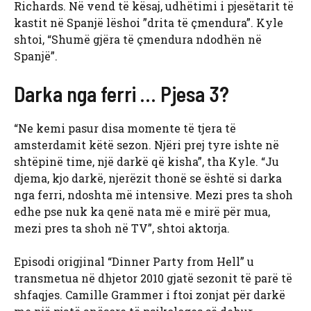
Richards. Në vend të kësaj, udhëtimi i pjesëtarit të
kastit në Spanjë lëshoi ​​”drita të çmendura”. Kyle
shtoi, “Shumë gjëra të çmendura ndodhën në
Spanjë”.
Darka nga ferri … Pjesa 3?
“Ne kemi pasur disa momente të tjera të
amsterdamit këtë sezon. Njëri prej tyre ishte në
shtëpinë time, një darkë që kisha”, tha Kyle. “Ju
djema, kjo darkë, njerëzit thonë se është si darka
nga ferri, ndoshta më intensive. Mezi pres ta shoh
edhe pse nuk ka qenë nata më e mirë për mua,
mezi pres ta shoh në TV”, shtoi aktorja.
Episodi origjinal “Dinner Party from Hell” u
transmetua në dhjetor 2010 gjatë sezonit të parë të
shfaqjes. Camille Grammer i ftoi zonjat për darkë