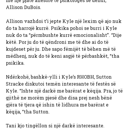
me një pjatë anësore të psikologes së dehur,
Allison DuBois.
Allison vazhdoi t’i jepte Kyle një lexim që ajo nuk
do ta harrojë kurrë. Psikika pohoi se burri i Kyle
nuk do ta “përmbushte kurrë emocionalisht”. “Dije
këtë. Por ju do të qëndroni me të dhe ai do të
kujdeset për ju. Dhe sapo fëmijët të bëhen më të
mëdhenj, nuk do të keni asgjë të përbashkët, “tha
psikika.
Ndërkohë, bashkë-ylli i Kyle’s RHOBH, Sutton
Stracke diskutoi temën interesante të festës së
Kyle. “Ishte një darkë me barërat e këqija. Pra, jo të
gjithë ne morëm pjesë dhe disa prej nesh bënë
gjëra të tjera që ishin të lidhura me barërat e
këqija, “tha Sutton.
Tani kjo tingëllon si një darkë interesante.