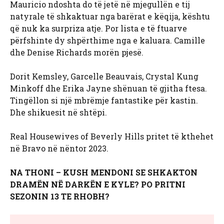
Mauricio ndoshta do të jetë në mjegullën e tij
natyrale të shkaktuar nga barërat e këqija, kështu
që nuk ka surpriza atje. Por lista e të ftuarve
përfshinte dy shpërthime nga e kaluara. Camille
dhe Denise Richards morën pjesë.
Dorit Kemsley, Garcelle Beauvais, Crystal Kung
Minkoff dhe Erika Jayne shënuan të gjitha ftesa.
Tingëllon si një mbrëmje fantastike për kastin.
Dhe shikuesit në shtëpi.
Real Housewives of Beverly Hills pritet të kthehet
në Bravo në nëntor 2023.
NA THONI – KUSH MENDONI SE SHKAKTON
DRAMËN NË DARKËN E KYLE? PO PRITNI
SEZONIN 13 TE RHOBH?