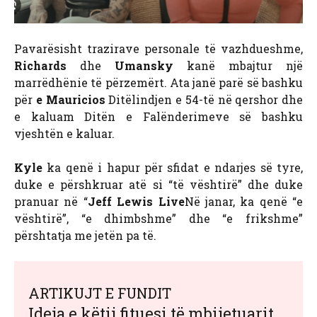
Pavarësisht trazirave personale të vazhdueshme,
Richards
dhe
Umansky
kanë mbajtur një
marrëdhënie të përzemërt. Ata janë parë së bashku
për
e Mauricios
Ditëlindjen e 54-të në qershor dhe
e kaluam Ditën e Falënderimeve së bashku
vjeshtën e kaluar.
Kyle
ka qenë i hapur për sfidat e ndarjes së tyre,
duke e përshkruar atë si “të vështirë” dhe duke
pranuar në “
Jeff Lewis Live
Në janar, ka qenë “e
vështirë”, “e dhimbshme” dhe “e frikshme”
përshtatja me jetën pa të.
ARTIKUJT E FUNDIT
Ideja e këtij fituesi të mbijetuarit