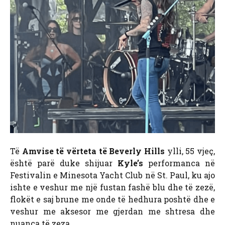
Të
Amvise të vërteta të Beverly Hills
ylli, 55 vjeç,
është parë duke shijuar
Kyle’s
performanca në
Festivalin e Minesota Yacht Club në St. Paul, ku ajo
ishte e veshur me një fustan fashë blu dhe të zezë,
flokët e saj brune me onde të hedhura poshtë dhe e
veshur me aksesor me gjerdan me shtresa dhe
nuanca të zeza.