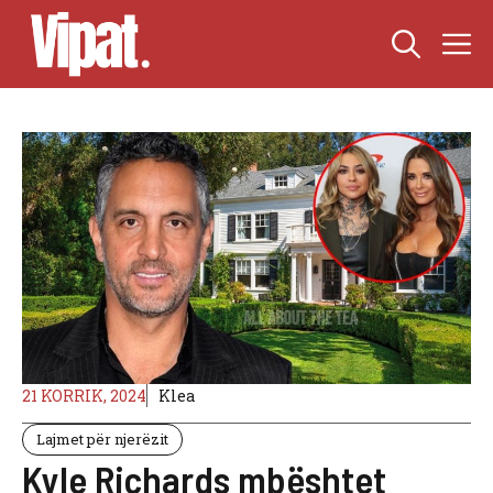
Skip
M
to
content
21 KORRIK, 2024
Klea
Lajmet për njerëzit
Kyle Richards mbështet