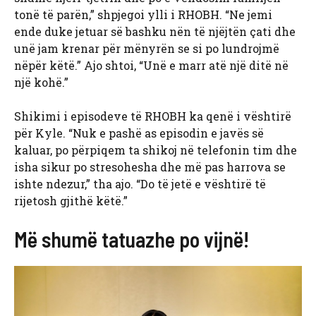
tonë të parën,” shpjegoi ylli i RHOBH. “Ne jemi
ende duke jetuar së bashku nën të njëjtën çati dhe
unë jam krenar për mënyrën se si po lundrojmë
nëpër këtë.” Ajo shtoi, “Unë e marr atë një ditë në
një kohë.”
Shikimi i episodeve të RHOBH ka qenë i vështirë
për Kyle. “Nuk e pashë as episodin e javës së
kaluar, po përpiqem ta shikoj në telefonin tim dhe
isha sikur po stresohesha dhe më pas harrova se
ishte ndezur,” tha ajo. “Do të jetë e vështirë të
rijetosh gjithë këtë.”
Më shumë tatuazhe po vijnë!