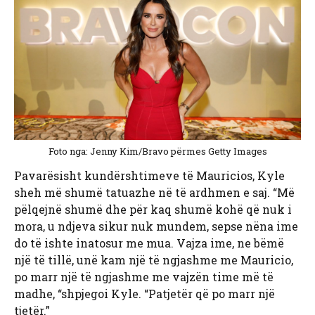
Foto nga: Jenny Kim/Bravo përmes Getty Images
Pavarësisht kundërshtimeve të Mauricios, Kyle
sheh më shumë tatuazhe në të ardhmen e saj. “Më
pëlqejnë shumë dhe për kaq shumë kohë që nuk i
mora, u ndjeva sikur nuk mundem, sepse nëna ime
do të ishte inatosur me mua. Vajza ime, ne bëmë
një të tillë, unë kam një të ngjashme me Mauricio,
po marr një të ngjashme me vajzën time më të
madhe, “shpjegoi Kyle. “Patjetër që po marr një
tjetër.”