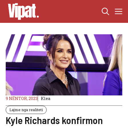
Skip
M
to
content
9 NËNTOR, 2023
Klea
Lajme nga realiteti
Kyle Richards konfirmon