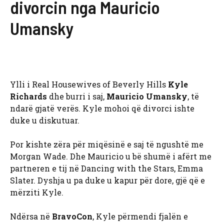
divorcin nga Mauricio
Umansky
Ylli i Real Housewives of Beverly Hills
Kyle
Richards
dhe burri i saj,
Mauricio Umansky
, të
ndarë gjatë verës. Kyle mohoi që divorci ishte
duke u diskutuar.
Por kishte zëra për miqësinë e saj të ngushtë me
Morgan Wade. Dhe Mauricio u bë shumë i afërt me
partneren e tij në Dancing with the Stars, Emma
Slater. Dyshja u pa duke u kapur për dore, gjë që e
mërziti Kyle.
Ndërsa në
BravoCon
, Kyle përmendi fjalën e