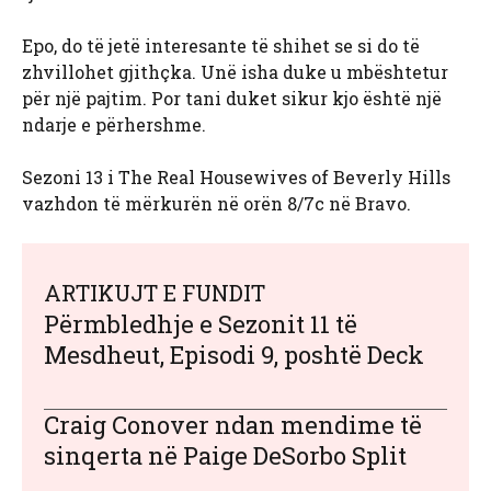
Epo, do të jetë interesante të shihet se si do të
zhvillohet gjithçka. Unë isha duke u mbështetur
për një pajtim. Por tani duket sikur kjo është një
ndarje e përhershme.
Sezoni 13 i The Real Housewives of Beverly Hills
vazhdon të mërkurën në orën 8/7c në Bravo.
ARTIKUJT E FUNDIT
Përmbledhje e Sezonit 11 të
Mesdheut, Episodi 9, poshtë Deck
Craig Conover ndan mendime të
sinqerta në Paige DeSorbo Split