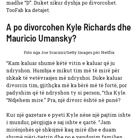
madhe “D”. Duket sikur dyshja po divorcohet.
TooFab ka detajet.
A po divorcohen Kyle Richards dhe
Mauricio Umansky?
Foto nga Joe Scarnici/Getty Images për Netflix
“Kam kaluar shumë këtë vitin e kaluar që ju
ndryshon. Humbja e mikut tim më të mirë për
shkak të vetëvrasjes më ndryshoi. Duke kaluar
divorcin tim, gjithçka më ka bërë më të fortë, por
padyshim që të ndryshon ty si person, “tha Kyle.
“Ndjehem mire.” Pra, një divorc është në punë?
Kur një gazetare e pyeti Kyle nëse një pajtim ishte
i mundur, përgjigja e saj ishte e qartë. “Jam
mirënjohës që shkojmë kaq mirë dhe e duam
shumë njëri-tjetrin dhe po e vendosim familjen