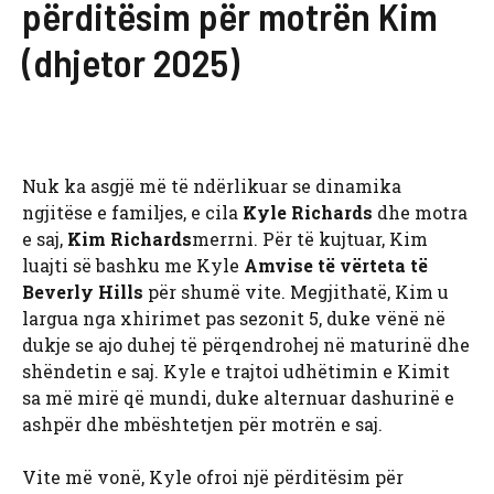
përditësim për motrën Kim
(dhjetor 2025)
Nuk ka asgjë më të ndërlikuar se dinamika
ngjitëse e familjes, e cila
Kyle Richards
dhe motra
e saj,
Kim Richards
merrni. Për të kujtuar, Kim
luajti së bashku me Kyle
Amvise të vërteta të
Beverly Hills
për shumë vite. Megjithatë, Kim u
largua nga xhirimet pas sezonit 5, duke vënë në
dukje se ajo duhej të përqendrohej në maturinë dhe
shëndetin e saj. Kyle e trajtoi udhëtimin e Kimit
sa më mirë që mundi, duke alternuar dashurinë e
ashpër dhe mbështetjen për motrën e saj.
Vite më vonë, Kyle ofroi një përditësim për