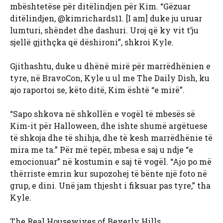
mbështetëse për ditëlindjen për Kim. “Gëzuar
ditëlindjen, @kimrichards11. [I am] duke ju uruar
lumturi, shëndet dhe dashuri. Uroj që ky vit t’ju
sjellë gjithçka që dëshironi”, shkroi Kyle.
Gjithashtu, duke u dhënë mirë për marrëdhënien e
tyre, në BravoCon, Kyle u ul me The Daily Dish, ku
ajo raportoi se, këto ditë, Kim është “e mirë”.
“Sapo shkova në shkollën e vogël të mbesës së
Kim-it për Halloween, dhe ishte shumë argëtuese
të shkoja dhe të shihja, dhe të kesh marrëdhënie të
mira me ta.” Për më tepër, mbesa e saj u ndje “e
emocionuar” në kostumin e saj të vogël. “Ajo po më
thërriste emrin kur supozohej të bënte një foto në
grup, e dini. Unë jam thjesht i fiksuar pas tyre,” tha
Kyle.
The Real Housewives of Beverly Hills