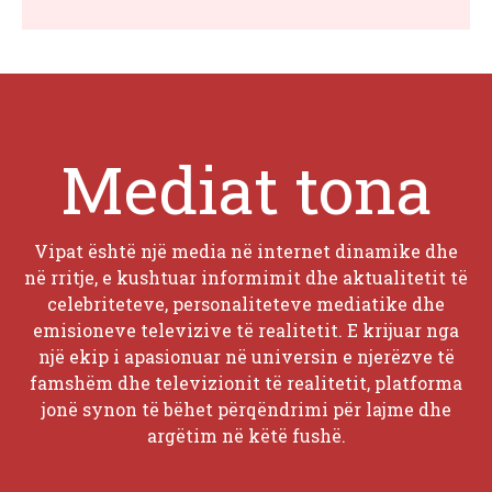
Mediat tona
Vipat është një media në internet dinamike dhe
në rritje, e kushtuar informimit dhe aktualitetit të
celebriteteve, personaliteteve mediatike dhe
emisioneve televizive të realitetit. E krijuar nga
një ekip i apasionuar në universin e njerëzve të
famshëm dhe televizionit të realitetit, platforma
jonë synon të bëhet përqëndrimi për lajme dhe
argëtim në këtë fushë.