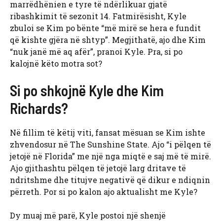
marrëdhënien e tyre të ndërlikuar gjatë
ribashkimit të sezonit 14. Fatmirësisht, Kyle
zbuloi se Kim po bënte “më mirë se hera e fundit
që kishte gjëra në shtyp”. Megjithatë, ajo dhe Kim
“nuk janë më aq afër”, pranoi Kyle. Pra, si po
kalojnë këto motra sot?
Si po shkojnë Kyle dhe Kim
Richards?
Në fillim të këtij viti, fansat mësuan se Kim ishte
zhvendosur në The Sunshine State. Ajo “i pëlqen të
jetojë në Florida” me një nga miqtë e saj më të mirë.
Ajo gjithashtu pëlqen të jetojë larg dritave të
ndritshme dhe titujve negativë që dikur e ndiqnin
përreth. Por si po kalon ajo aktualisht me Kyle?
Dy muaj më parë, Kyle postoi një shenjë