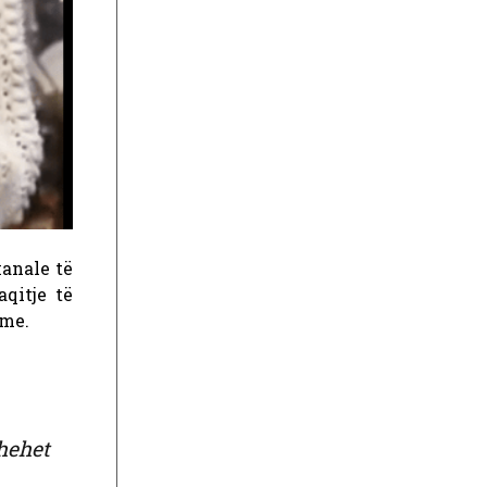
anale të
qitje të
hme.
hehet