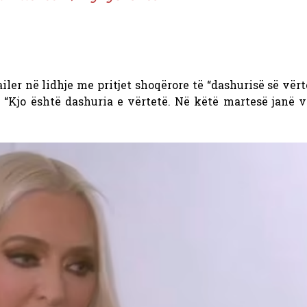
ler në lidhje me pritjet shoqërore të “dashurisë së vërt
“Kjo është dashuria e vërtetë. Në këtë martesë janë 