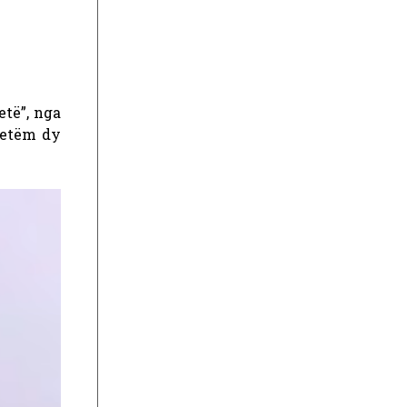
etë”, nga
vetëm dy