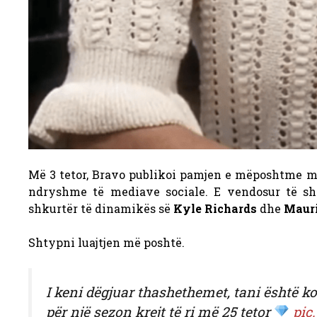
Më 3 tetor, Bravo publikoi pamjen e mëposhtme m
ndryshme të mediave sociale. E vendosur të shf
shkurtër të dinamikës së
Kyle Richards
dhe
Maur
Shtypni luajtjen më poshtë.
I keni dëgjuar thashethemet, tani është ko
për një sezon krejt të ri më 25 tetor
pic