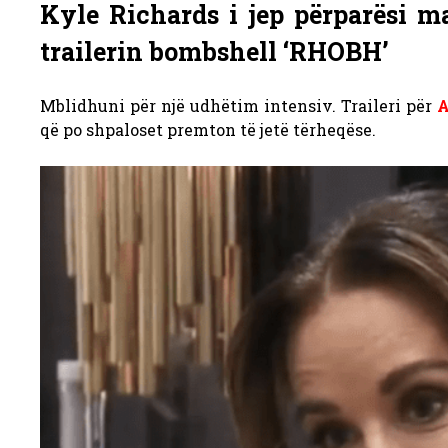
Kyle Richards i jep përparësi m
trailerin bombshell ‘RHOBH’
Mblidhuni për një udhëtim intensiv. Traileri për
A
që po shpaloset premton të jetë tërheqëse.