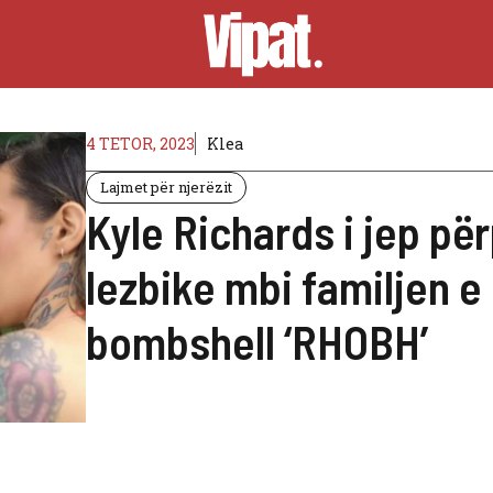
4 TETOR, 2023
Klea
Lajmet për njerëzit
Kyle Richards i jep p
lezbike mbi familjen e 
bombshell ‘RHOBH’