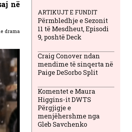
saj në
ARTIKUJT E FUNDIT
Përmbledhje e Sezonit
11 të Mesdheut, Episodi
dhe drama
9, poshtë Deck
Craig Conover ndan
mendime të sinqerta në
Paige DeSorbo Split
Komentet e Maura
Higgins-it DWTS
Përgjigje e
menjëhershme nga
Gleb Savchenko