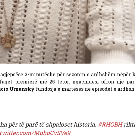
agjepsëse 3-minutëshe për sezonin e ardhshëm nëpër k
aqet premierë më 25 tetor, ngacmuesi ofron një para
icio Umansky
fundosja e martesës në episodet e ardhs
ha për të parë të shpaloset historia.
#RHOBH
rikt
.twitter.com/MghgCvSVe9