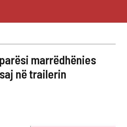
ërparësi marrëdhënies
saj në trailerin