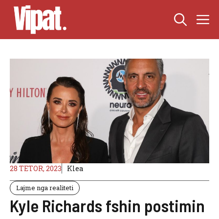
Skip
M
to
content
28 TETOR, 2023
Klea
Lajme nga realiteti
Kyle Richards fshin postimin