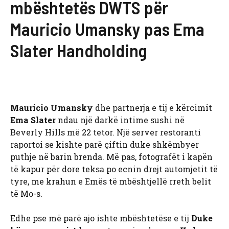
mbështetës DWTS për
Mauricio Umansky pas Ema
Slater Handholding
Mauricio Umansky
dhe partnerja e tij e kërcimit
Ema Slater
ndau një darkë intime sushi në
Beverly Hills më 22 tetor. Një server restoranti
raportoi se kishte parë çiftin duke shkëmbyer
puthje në barin brenda. Më pas, fotografët i kapën
të kapur për dore teksa po ecnin drejt automjetit të
tyre, me krahun e Emës të mbështjellë rreth belit
të Mo-s.
Edhe pse më parë ajo ishte mbështetëse e tij
Duke