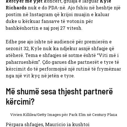
kërcyer me yjet
koncert, gruaja e larguar
Kyle
Richards
nuk e do PDA-në. Ajo fshiu në heshtje një
postim në Instagram që krijoi muajin e kaluar
duke u kërkuar fansave të votonin për
bashkëshortin e saj prej 27 vitesh.
Edhe pse ajo ishte në audiencë për premierën e
sezonit 32, Kyle nuk ka ndjekur asnjë shfaqje që
atëherë. Tema e shfaqjes së sotme është “Viti më i
paharrueshëm”. Çdo garues dhe partnerët e tyre të
kërcimit do të performojnë një rutinë të frymëzuar
nga një vit kyç në jetën e tyre.
Më shumë sesa thjesht partnerë
kërcimi?
Vivien Killilea/Getty Images për Park Elm në Century Plaza
Përpara shfaqjes, Mauricio ia kushtoi