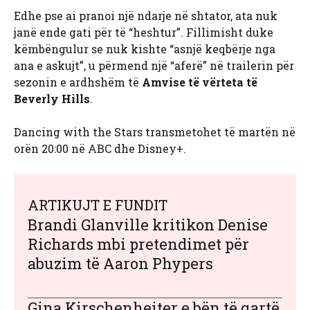
Edhe pse ai pranoi një ndarje në shtator, ata nuk
janë ende gati për të “heshtur”. Fillimisht duke
këmbëngulur se nuk kishte “asnjë keqbërje nga
ana e askujt”, u përmend një “aferë” në trailerin për
sezonin e ardhshëm të
Amvise të vërteta të
Beverly Hills
.
Dancing with the Stars transmetohet të martën në
orën 20:00 në ABC dhe Disney+.
ARTIKUJT E FUNDIT
Brandi Glanville kritikon Denise
Richards mbi pretendimet për
abuzim të Aaron Phypers
Gina Kirschenheiter e bën të qartë