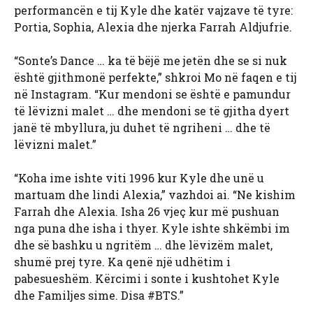
performancën e tij Kyle dhe katër vajzave të tyre:
Portia, Sophia, Alexia dhe njerka Farrah Aldjufrie.
“Sonte’s Dance … ka të bëjë me jetën dhe se si nuk
është gjithmonë perfekte,” shkroi Mo në faqen e tij
në Instagram. “Kur mendoni se është e pamundur
të lëvizni malet … dhe mendoni se të gjitha dyert
janë të mbyllura, ju duhet të ngriheni … dhe të
lëvizni malet.”
“Koha ime ishte viti 1996 kur Kyle dhe unë u
martuam dhe lindi Alexia,” vazhdoi ai. “Ne kishim
Farrah dhe Alexia. Isha 26 vjeç kur më pushuan
nga puna dhe isha i thyer. Kyle ishte shkëmbi im
dhe së bashku u ngritëm … dhe lëvizëm malet,
shumë prej tyre. Ka qenë një udhëtim i
pabesueshëm. Kërcimi i sonte i kushtohet Kyle
dhe Familjes sime. Disa #BTS.”