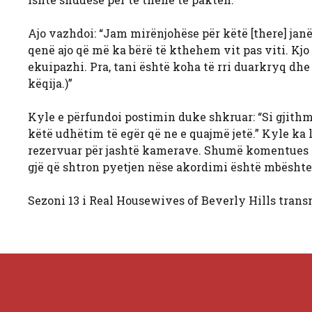
Ajo vazhdoi: “Jam mirënjohëse për këtë [there] jan
qenë ajo që më ka bërë të kthehem vit pas viti. Kj
ekuipazhi. Pra, tani është koha të rri duarkryq dhe 
këqija.)”
Kyle e përfundoi postimin duke shkruar: “Si gjithm
këtë udhëtim të egër që ne e quajmë jetë.” Kyle ka 
rezervuar për jashtë kamerave. Shumë komentues py
gjë që shtron pyetjen nëse akordimi është mbështe
Sezoni 13 i Real Housewives of Beverly Hills trans