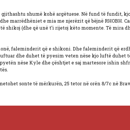
ë gjithashtu shumë kohë argëtuese. Në fund të fundit, kj
o dhe marrëdhëniet e mia me njerëzit që bëjnë RHOBH. Ca
të shikoj (dhe që unë t’i rijetoj këto momente. Të mira d
onë, faleminderit që e shikoni. Dhe faleminderit që erd
luftuar dhe duhet të pyesim veten nëse kjo luftë duhet t
etën nëse Kyle dhe çështjet e saj martesore ishin shfr
tës.
metohet sonte të mërkurën, 25 tetor në orën 8/7c në Brav