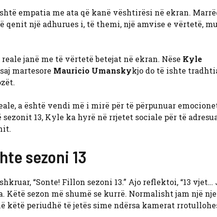
v është empatia me ata që kanë vështirësi në ekran. Marr
ë qenit një adhurues i, të themi, një amvise e vërtetë, m
 reale janë me të vërtetë betejat në ekran. Nëse
Kyle
 saj martesore
Mauricio Umansky
kjo do të ishte tradhti
ozët.
 reale, a është vendi më i mirë për të përpunuar emocione
ezonit 13, Kyle ka hyrë në rrjetet sociale për të adresua
it.
shte sezoni 13
hkruar, “Sonte! Fillon sezoni 13.” Ajo reflektoi, “13 vjet… 
ra. Këtë sezon më shumë se kurrë. Normalisht jam një nje
ë këtë periudhë të jetës sime ndërsa kamerat rrotulloh