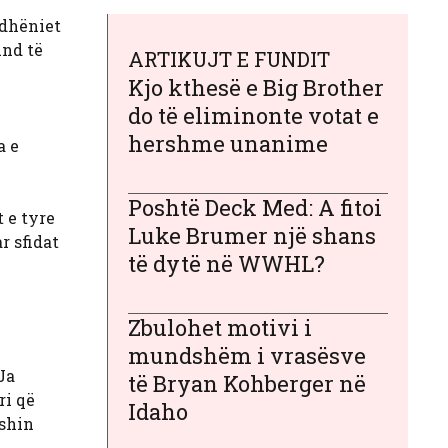
ëdhëniet
und të
ARTIKUJT E FUNDIT
Kjo kthesë e Big Brother
do të eliminonte votat e
hershme unanime
a e
Poshtë Deck Med: A fitoi
t e tyre
Luke Brumer një shans
r sfidat
të dytë në WWHL?
Zbulohet motivi i
mundshëm i vrasësve
Ja
të Bryan Kohberger në
ri që
Idaho
eshin