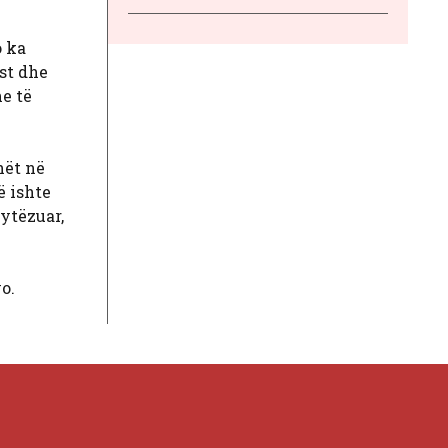
o ka
st dhe
he të
hët në
ë ishte
ytëzuar,
o.