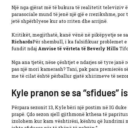
Një nga gjërat më të bukura të realitetit televizi
parasociale mund të jenë një gjë e rrezikshme, por t
jetë shpërblyese kur ato rriten dhe arrijnë.
Kritikët, megjithatë, kanë vënë në pikëpyetje se sa
Richards
Për shembull, i ka falsifikuar problemet e
fundit ndaj
Amvise të vërteta të Beverly Hills
Tif
Nga ana tjetër, nëse çështjet e ndarjes së tyre janë
pas një mori kamerash? Tani, pak para premierës së s
me të cilat është përballur gjatë xhirimeve të sezon
Kyle pranon se sa “sfidues” i
Përpara sezonit 13, Kyle bëri një postim në IG duke s
prapë. Çdo sezon sjell gjithmonë kthesa të papritu
izolohem kur kam vështirësi, kështu që lundrimi n
ishte sfiduese për të thënë të paktën.”