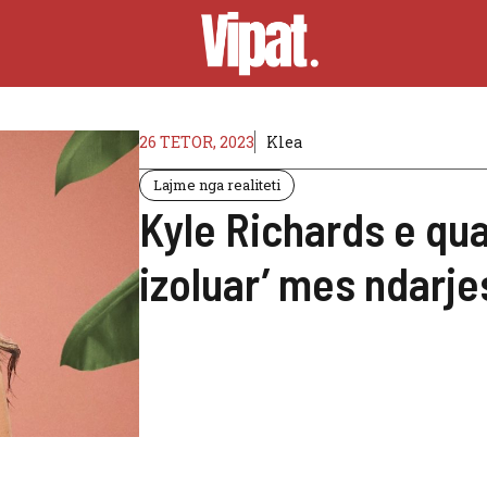
26 TETOR, 2023
Klea
Lajme nga realiteti
Kyle Richards e qu
izoluar’ mes ndarj