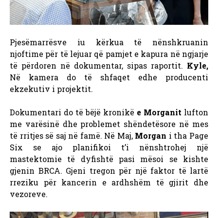
Pjesëmarrësve iu kërkua të nënshkruanin
njoftime për të lejuar që pamjet e kapura në ngjarje
të përdoren në dokumentar, sipas raportit.
Kyle,
Në kamera do të shfaqet edhe producenti
ekzekutiv i projektit.
Dokumentari do të bëjë kronikë
e Morganit
lufton
me varësinë dhe problemet shëndetësore në mes
të rritjes së saj në famë. Në Maj,
Morgan
i tha Page
Six se ajo planifikoi t’i nënshtrohej një
mastektomie të dyfishtë pasi mësoi se kishte
gjenin BRCA. Gjeni tregon për një faktor të lartë
rreziku për kancerin e ardhshëm të gjirit dhe
vezoreve.