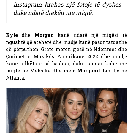
Instagram krahas një fotoje të dyshes
duke ndarë drekën me miqtë.
Kyle
dhe
Morgan
kanë ndarë një miqësi të
ngushtë që atëherë dhe madje kanë pasur
tatuazhe
që përputhen. Gratë morën pjesë në Nderimet dhe
Çmimet e Muzikës Amerikane 2022 dhe madje
kanë udhëtuar së bashku, duke kaluar kohë me
miqtë në Meksikë dhe me
e Morganit
familje në
Atlanta.