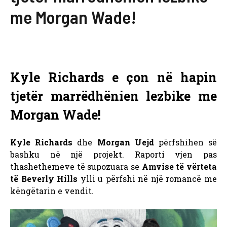
me Morgan Wade!
Kyle Richards e çon në hapin
tjetër marrëdhënien lezbike me
Morgan Wade!
Kyle Richards
dhe
Morgan Uejd
përfshihen së
bashku në një projekt. Raporti vjen pas
thashethemeve të supozuara se
Amvise të vërteta
të Beverly Hills
ylli u përfshi në një romancë me
këngëtarin e vendit.