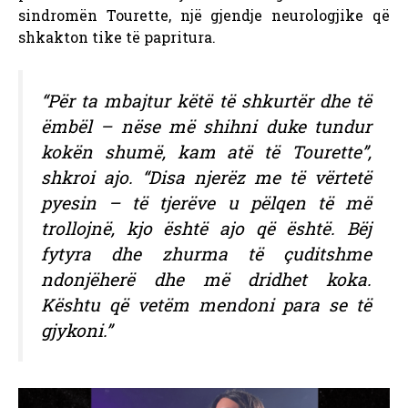
sindromën Tourette, një gjendje neurologjike që
shkakton tike të papritura.
“Për ta mbajtur këtë të shkurtër dhe të
ëmbël – nëse më shihni duke tundur
kokën shumë, kam atë të Tourette”,
shkroi ajo. “Disa njerëz me të vërtetë
pyesin – të tjerëve u pëlqen të më
trollojnë, kjo është ajo që është. Bëj
fytyra dhe zhurma të çuditshme
ndonjëherë dhe më dridhet koka.
Kështu që vetëm mendoni para se të
gjykoni.”