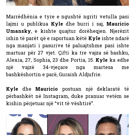
Marrëdhënia e tyre e ngushtë ngriti vetulla pasi
lajmi u publikua
Kyle
dhe burri i saj,
Mauricio
Umansky
, e kishte quajtur dorëheqjen. Njerëzit
ishin të parët që e raportuan këtë
Kyle
ishte ndarë
nga manjati i pasurive të paluajtshme pasi ishte
martuar për 27 vjet. Çifti ka tre vajza së bashku,
Alexia, 27, Sophia, 23 dhe Portia, 15.
Kyle
ka edhe
një vajzë 34-vjeçare nga martesa me
bashkëshortin e parë, Guraish Aldjufrie.
Kyle
dhe
Mauricio
postuan një deklaratë të
përbashkët në Instagram, duke pranuar vetëm se
kishin përjetuar një “vit të vështirë”.