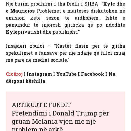
Një burim prodhimi i tha
Dielli i SHBA
-“
Kyle
dhe
e Mauricios
Problemet e martesës diskutohen në
emision këtë sezon të ardhshëm. Ishte e
pamundur të injorosh gjithçka që po ndodhte
Kyle
privatisht dhe publikisht.”
Insajderi zbuloi – “Kastët flasin për të gjitha
spekulimet e fansave për një ndarje që filloi muaj
më parë në mediat sociale.”
Cicëroj
I
Instagram
I
YouTube Ι Facebook Ι Na
dërgoni këshilla
ARTIKUJT E FUNDIT
Pretendimi i Donald Trump për
gruan Melania vjen me një
problem në arkë