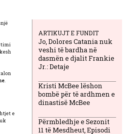
snjë
ARTIKUJT E FUNDIT
Jo, Dolores Catania nuk
utimi
veshi të bardha në
 kesh
dasmën e djalit Frankie
Jr.: Detaje
kalon
ne
.
Kristi McBee lëshon
bombë për të ardhmen e
dinastisë McBee
tjet e
nuk
Përmbledhje e Sezonit
11 të Mesdheut, Episodi