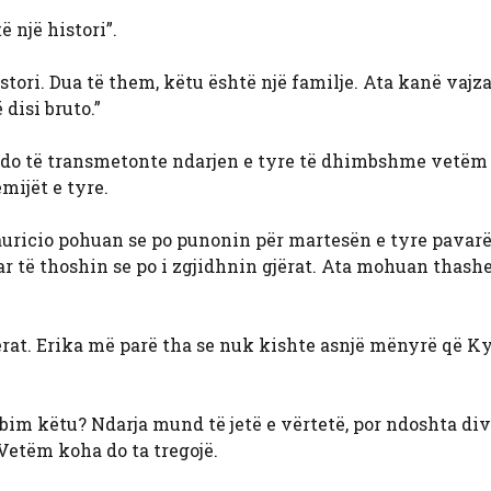
 një histori”.
stori. Dua të them, këtu është një familje. Ata kanë vajza
 disi bruto.”
uk do të transmetonte ndarjen e tyre të dhimbshme vetëm
mijët e tyre.
auricio pohuan se po punonin për martesën e tyre pavarë
ar të thoshin se po i zgjidhnin gjërat. Ata mohuan thas
gjërat. Erika më parë tha se nuk kishte asnjë mënyrë që K
bim këtu? Ndarja mund të jetë e vërtetë, por ndoshta div
Vetëm koha do ta tregojë.