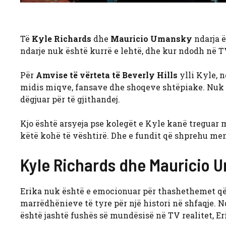
Të
Kyle Richards
dhe
Mauricio Umansky
ndarja ë
ndarje nuk është kurrë e lehtë, dhe kur ndodh në 
Për
Amvise të vërteta të Beverly Hills
ylli Kyle, 
midis miqve, fansave dhe shoqeve shtëpiake. Nuk 
dëgjuar për të gjithandej.
Kjo është arsyeja pse kolegët e Kyle kanë treguar
këtë kohë të vështirë. Dhe e fundit që shprehu m
Kyle Richards dhe Mauricio 
Erika nuk është e emocionuar për thashethemet që 
marrëdhënieve të tyre për një histori në shfaqje. 
është jashtë fushës së mundësisë në TV realitet, Er