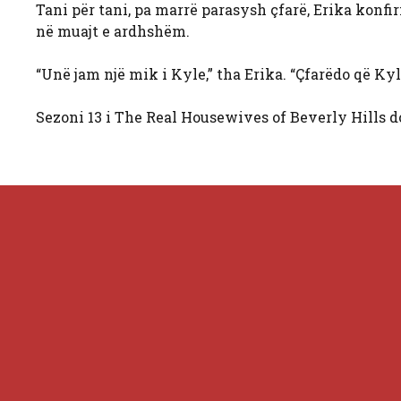
Tani për tani, pa marrë parasysh çfarë, Erika konf
në muajt e ardhshëm.
“Unë jam një mik i Kyle,” tha Erika. “Çfarëdo që Kyl
Sezoni 13 i The Real Housewives of Beverly Hills d