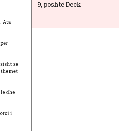
9, poshtë Deck
. Ata
 për
sisht se
hethemet
yle dhe
orci i