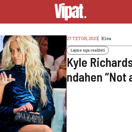
27 TETOR, 2023
Klea
Lajme nga realiteti
Kyle Richard
ndahen “Not a