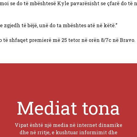
irmoi se do të mbështesë Kyle pavarësisht se çfarë do të
e zgjedh të bëjë, unë do ta mbështes atë në këtë.”
o të shfaqet premierë më 25 tetor në orën 8/7c në Bravo.
Mediat tona
Vipat është një media në internet dinamike
dhe në rritje, e kushtuar informimit dhe