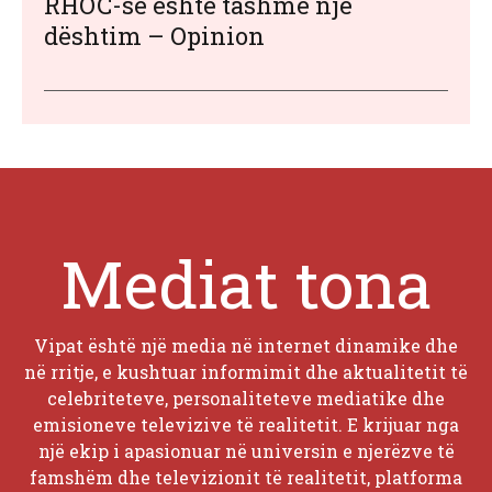
RHOC-së është tashmë një
dështim – Opinion
Mediat tona
Vipat është një media në internet dinamike dhe
në rritje, e kushtuar informimit dhe aktualitetit të
celebriteteve, personaliteteve mediatike dhe
emisioneve televizive të realitetit. E krijuar nga
një ekip i apasionuar në universin e njerëzve të
famshëm dhe televizionit të realitetit, platforma