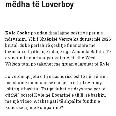
mëdha të Loverboy
Kyle Cooke
po ndan disa lajme pozitive për një
ndryshim. Ylli i Shtëpisë Verore ka duruar një 2026
brutal, duke përfshirë çështje financiare me
biznesin e tij dhe një ndarje nga Amanda Batula. Të
dy ishin të martuar për katër vjet, dhe West
Wilson tani po takohet me gruan e larguar të Kyle.
Jo vetëm që jeta e tij e dashurisë është në rrënim,
por shumë menduan se shoqëria e tij, Loverboy,
ishte gjithashtu. “Rritja duket e ndryshme për të
gjithë,” postoi Kyle në llogarinë e tij X, së bashku
me një video. A ishte gati të shpallte fundin e
kohës së tij me kompaninë?