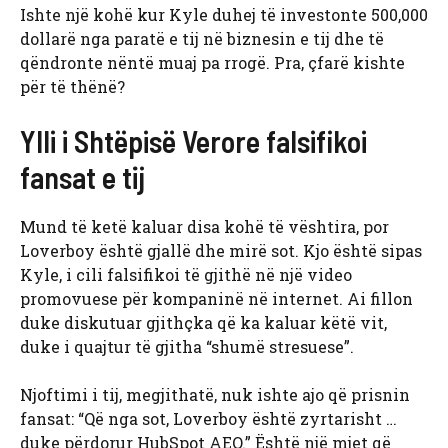
Ishte një kohë kur Kyle duhej të investonte 500,000
dollarë nga paratë e tij në biznesin e tij dhe të
qëndronte nëntë muaj pa rrogë. Pra, çfarë kishte
për të thënë?
Ylli i Shtëpisë Verore falsifikoi
fansat e tij
Mund të ketë kaluar disa kohë të vështira, por
Loverboy është gjallë dhe mirë sot. Kjo është sipas
Kyle, i cili falsifikoi të gjithë në një video
promovuese për kompaninë në internet. Ai fillon
duke diskutuar gjithçka që ka kaluar këtë vit,
duke i quajtur të gjitha “shumë stresuese”.
Njoftimi i tij, megjithatë, nuk ishte ajo që prisnin
fansat: “Që nga sot, Loverboy është zyrtarisht …
duke përdorur HubSpot AEO.” Është një mjet që