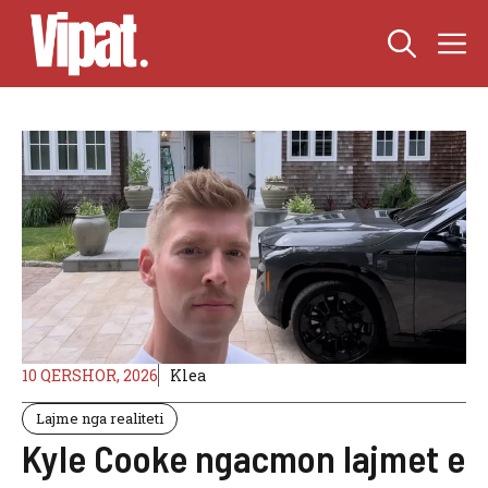
Skip
M
to
content
10 QERSHOR, 2026
Klea
Lajme nga realiteti
Kyle Cooke ngacmon lajmet e