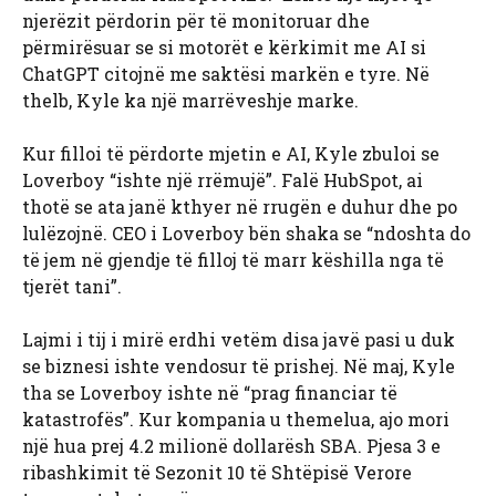
njerëzit përdorin për të monitoruar dhe
përmirësuar se si motorët e kërkimit me AI si
ChatGPT citojnë me saktësi markën e tyre. Në
thelb, Kyle ka një marrëveshje marke.
Kur filloi të përdorte mjetin e AI, Kyle zbuloi se
Loverboy “ishte një rrëmujë”. Falë HubSpot, ai
thotë se ata janë kthyer në rrugën e duhur dhe po
lulëzojnë. CEO i Loverboy bën shaka se “ndoshta do
të jem në gjendje të filloj të marr këshilla nga të
tjerët tani”.
Lajmi i tij i mirë erdhi vetëm disa javë pasi u duk
se biznesi ishte vendosur të prishej. Në maj, Kyle
tha se Loverboy ishte në “prag financiar të
katastrofës”. Kur kompania u themelua, ajo mori
një hua prej 4.2 milionë dollarësh SBA. Pjesa 3 e
ribashkimit të Sezonit 10 të Shtëpisë Verore