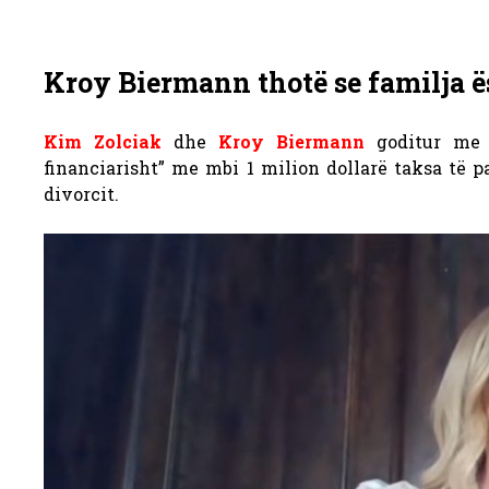
Kroy Biermann thotë se familja ësh
Kim Zolciak
dhe
Kroy Biermann
goditur me n
financiarisht” me mbi 1 milion dollarë taksa të p
divorcit.