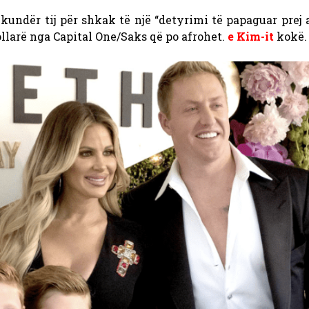
kundër tij për shkak të një “detyrimi të papaguar prej 
dollarë nga Capital One/Saks që po afrohet.
e Kim-it
kokë.