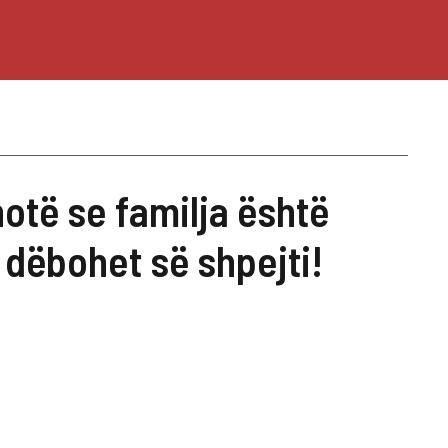
otë se familja është
ë dëbohet së shpejti!