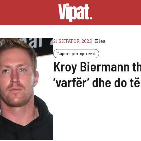
21 SHTATOR, 2023
Klea
Lajmet për njerëzit
Kroy Biermann th
‘varfër’ dhe do t