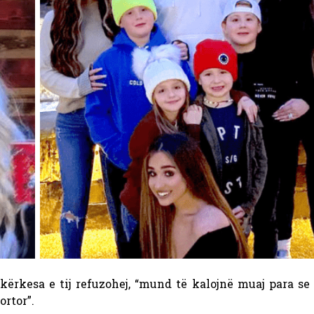
ërkesa e tij refuzohej, “mund të kalojnë muaj para se
rtor”.