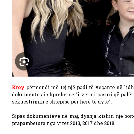
Kroy
përmendi më tej një padi të veçantë në lidh
dokumente ai shprehej se “i vetmi pasuri që palë
sekuestrimin e shtëpisë për herë të dytë”.
Sipas dokumenteve në maj, dyshja kishin një borxh
prapambetura nga vitet 2013, 2017 dhe 2018.