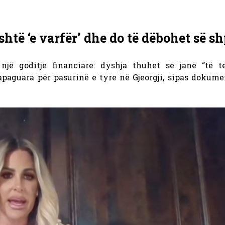
të ‘e varfër’ dhe do të dëbohet së sh
jë goditje financiare: dyshja thuhet se janë “të t
apaguara për pasurinë e tyre në Gjeorgji, sipas dokum