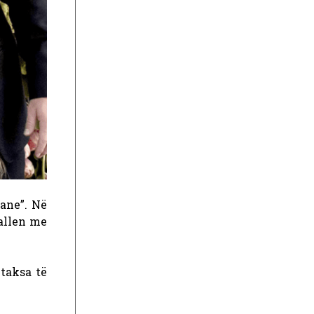
ane”. Në
allen me
 taksa të