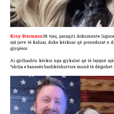
Kroy Biermann
38 vjeç, paraqiti dokumente ligjor
një jave të kaluar, duke kërkuar që procedurat e d
gjyqësor.
Ai gjithashtu kërkoi nga gjykatat që të lejojnë një 
“shitja e banesës bashkëshortore mund të dëgjohet 