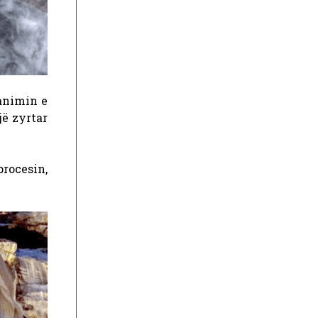
animin e
jë zyrtar
procesin,