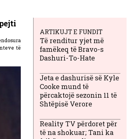
pejti
ARTIKUJT E FUNDIT
Të renditur yjet më
endosura
enteve të
famëkeq të Bravo-s
Dashuri-To-Hate
Jeta e dashurisë së Kyle
Cooke mund të
përcaktojë sezonin 11 të
Shtëpisë Verore
Reality TV përdoret për
të na shokuar; Tani ka