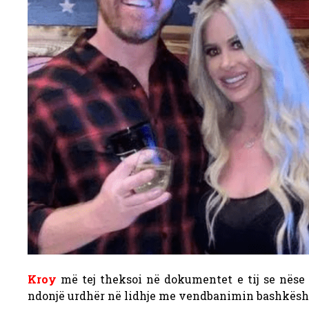
Kroy
më tej theksoi në dokumentet e tij se nëse k
ndonjë urdhër në lidhje me vendbanimin bashkësho