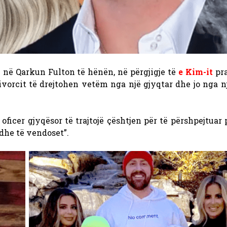
e në Qarkun Fulton të hënën, në përgjigje të
e Kim-it
pr
ivorcit të drejtohen vetëm nga një gjyqtar dhe jo nga n
oficer gjyqësor të trajtojë çështjen për të përshpejtuar 
dhe të vendoset”.