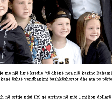
je me një linjë kredie “të dhënë nga një kazino Bahami
t kanë është vendbanimi bashkëshortor dhe ata po përb
 në pritje ndaj IRS që arrinte në mbi 1 milion dollarë