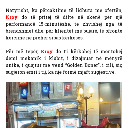
Natyrisht, ka përcaktime të lidhura me ofertën,
Kroy
do të pritej të dilte në skenë për një
performancë 15-minutëshe, të zhvishej nga të
brendshmet dhe, për klientët më bujarë, të ofronte
kërcime në prehër sipas kërkesës.
Për më tepër,
Kroy
do t’i kërkohej të montohej
demi mekanik i klubit, i dizajnuar në mënyrë
unike, i quajtur me vend “Golden Boner”, i cili, siç
sugjeron emri i tij, ka një formë mjaft sugjestive.