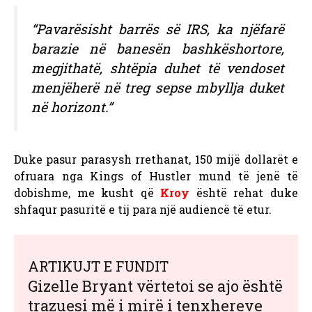
“Pavarësisht barrës së IRS, ka njëfarë
barazie në banesën bashkëshortore,
megjithatë, shtëpia duhet të vendoset
menjëherë në treg sepse mbyllja duket
në horizont.”
Duke pasur parasysh rrethanat, 150 mijë dollarët e
ofruara nga Kings of Hustler mund të jenë të
dobishme, me kusht që
Kroy
është rehat duke
shfaqur pasuritë e tij para një audiencë të etur.
ARTIKUJT E FUNDIT
Gizelle Bryant vërtetoi se ajo është
trazuesi më i mirë i tenxhereve