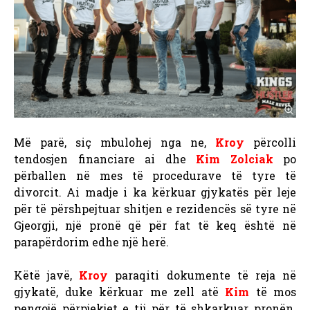
Më parë, siç mbulohej nga ne,
Kroy
përcolli
tendosjen financiare ai dhe
Kim Zolciak
po
përballen në mes të procedurave të tyre të
divorcit. Ai madje i ka kërkuar gjykatës për leje
për të përshpejtuar shitjen e rezidencës së tyre në
Gjeorgji, një pronë që për fat të keq është në
parapërdorim edhe një herë.
Këtë javë,
Kroy
paraqiti dokumente të reja në
gjykatë, duke kërkuar me zell atë
Kim
të mos
pengojë përpjekjet e tij për të shkarkuar pronën.