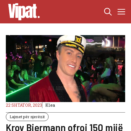
Skip
M
to
content
22 SHTATOR, 2023
Klea
Lajmet për njerëzit
Kroy Biermann ofroi 150 mijë