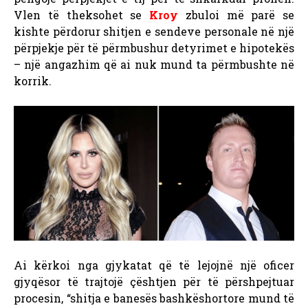
Vlen të theksohet se
Kroy
zbuloi më parë se
kishte përdorur shitjen e sendeve personale në një
përpjekje për të përmbushur detyrimet e hipotekës
– një angazhim që ai nuk mund ta përmbushte në
korrik.
Ai kërkoi nga gjykatat që të lejojnë një oficer
gjyqësor të trajtojë çështjen për të përshpejtuar
procesin, “shitja e banesës bashkëshortore mund të