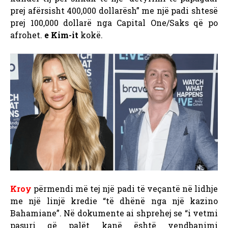
prej afërsisht 400,000 dollarësh” me një padi shtesë
prej 100,000 dollarë nga Capital One/Saks që po
afrohet.
e Kim-it
kokë.
Kroy
përmendi më tej një padi të veçantë në lidhje
me një linjë kredie “të dhënë nga një kazino
Bahamiane”. Në dokumente ai shprehej se “i vetmi
pasuri që palët kanë është vendbanimi