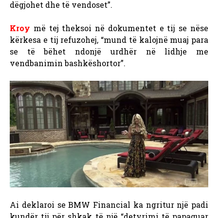
dëgjohet dhe të vendoset”.
Kroy
më tej theksoi në dokumentet e tij se nëse
kërkesa e tij refuzohej, “mund të kalojnë muaj para
se të bëhet ndonjë urdhër në lidhje me
vendbanimin bashkëshortor”.
Ai deklaroi se BMW Financial ka ngritur një padi
kundër tij për shkak të një “detyrimi të papaguar