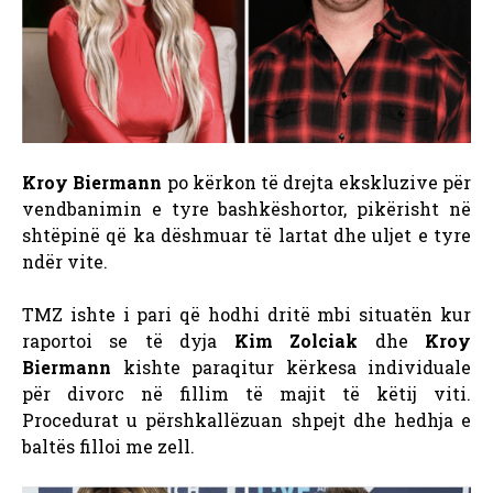
Kroy Biermann
po kërkon të drejta ekskluzive për
vendbanimin e tyre bashkëshortor, pikërisht në
shtëpinë që ka dëshmuar të lartat dhe uljet e tyre
ndër vite.
TMZ ishte i pari që hodhi dritë mbi situatën kur
raportoi se të dyja
Kim Zolciak
dhe
Kroy
Biermann
kishte paraqitur kërkesa individuale
për divorc në fillim të majit të këtij viti.
Procedurat u përshkallëzuan shpejt dhe hedhja e
baltës filloi me zell.