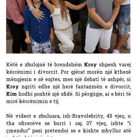
Këtë e zbulojnë të brendshëm
Kroy
shpesh varej
kërcënimi i divorcit. Por gjërat morën një kthesë
mëngjesin e së enjtes, mes një debati të ashpër, si
Kroy
ngriti edhe një herë fantazmën e divorcit,
Kim
hodhi poshtë një sfidë. Si përgjigje, ai e bëri të
mirë kërcënimin e tij.
Në videot e zbuluara, ish-Bravolebrity, 45 vjeç, u
tha oficerëve se burri i saj, 37 vjeç, ishte “i
çmendur” pasi pretendoi se e kishte mbyllur atë