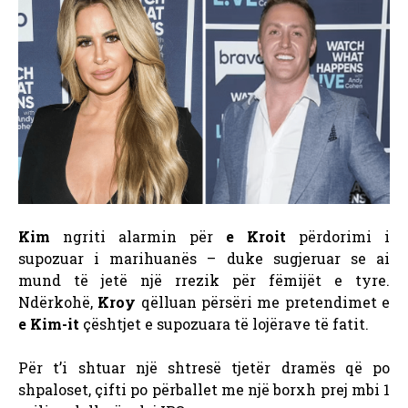
Kim
ngriti alarmin për
e Kroit
përdorimi i
supozuar i marihuanës – duke sugjeruar se ai
mund të jetë një rrezik për fëmijët e tyre.
Ndërkohë,
Kroy
qëlluan përsëri me pretendimet e
e Kim-it
çështjet e supozuara të lojërave të fatit.
Për t’i shtuar një shtresë tjetër dramës që po
shpaloset, çifti po përballet me një borxh prej mbi 1