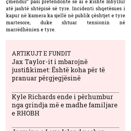
çmendur” pasi pretendonte se ai e kishte mbyllur
atë jashtë shtëpisë së tyre. Incidenti shqetësues i
kapur në kamera ka sjellë në publik çështjet e tyre
martesore, duke shtuar tensionin në
marrëdhënien e tyre.
ARTIKUJT E FUNDIT
Jax Taylor-it i mbarojnë
justifikimet: Është koha për të
pranuar përgjegjësinë
Kyle Richards ende i përhumbur
nga grindja më e madhe familjare
e RHOBH