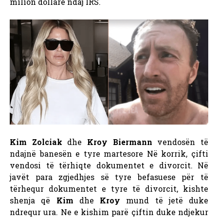
milion dollarë ndaj IRS.
Kim Zolciak
dhe
Kroy Biermann
vendosën të
ndajnë banesën e tyre martesore Në korrik, çifti
vendosi të tërhiqte dokumentet e divorcit. Në
javët para zgjedhjes së tyre befasuese për të
tërhequr dokumentet e tyre të divorcit, kishte
shenja që
Kim
dhe
Kroy
mund të jetë duke
ndrequr ura. Ne e kishim parë çiftin duke ndjekur