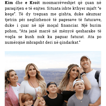
Kim
dhe
e Kroit
mosmarrëveshjet që çuan në
paraqitjen e të enjtes. Situata ishte kthyer mjaft “e
keqe”. Të dy treguan me gishta, duke akuzuar
tjetrin për neglizhencë të pagesave të faturave,
duke i çuar në një moçal financiar. Një burim
pohon, “Ata janë marrë në mënyrë qesharake të
vogla se kush nuk ka paguar faturat. Ata po
numërojnë mbrapsht deri në qindarkat.”