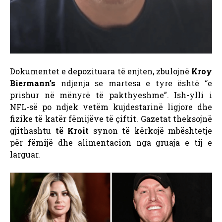
Dokumentet e depozituara të enjten, zbulojnë
Kroy
Biermann’s
ndjenja se martesa e tyre është “e
prishur në mënyrë të pakthyeshme”. Ish-ylli i
NFL-së po ndjek vetëm kujdestarinë ligjore dhe
fizike të katër fëmijëve të çiftit. Gazetat theksojnë
gjithashtu
të Kroit
synon të kërkojë mbështetje
për fëmijë dhe alimentacion nga gruaja e tij e
larguar.