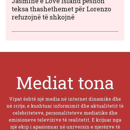
Jasmine e Love Island peshon
teksa thashethemet për Lorenzo
refuzojnë të shkojnë
Mediat tona
Vipat është një media në internet dinamike dhe
në rritje, e kushtuar informimit dhe aktualitetit të
celebriteteve, personaliteteve mediatike dhe
emisioneve televizive të realitetit. E krijuar nga
një ekip i apasionuar në universin e njerëzve të