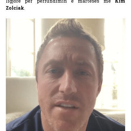
ligjore për përfundimin e martesës me
Kim
Zolciak
.