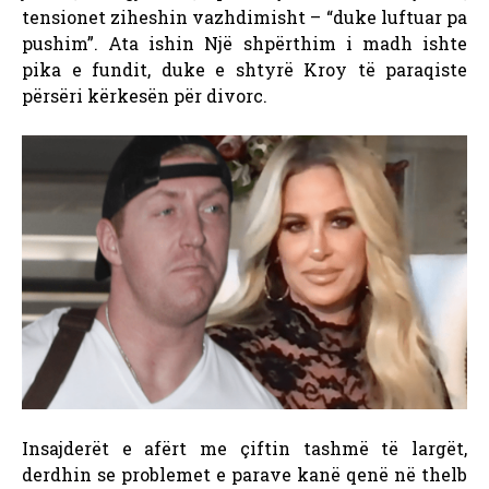
tensionet ziheshin vazhdimisht – “duke luftuar pa
pushim”. Ata ishin Një shpërthim i madh ishte
pika e fundit, duke e shtyrë Kroy të paraqiste
përsëri kërkesën për divorc.
Insajderët e afërt me çiftin tashmë të largët,
derdhin se problemet e parave kanë qenë në thelb