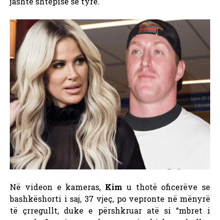
jashtë shtëpisë së tyre.
Në videon e kameras,
Kim
u thotë oficerëve se
bashkëshorti i saj, 37 vjeç, po vepronte në mënyrë
të çrregullt, duke e përshkruar atë si “mbret i