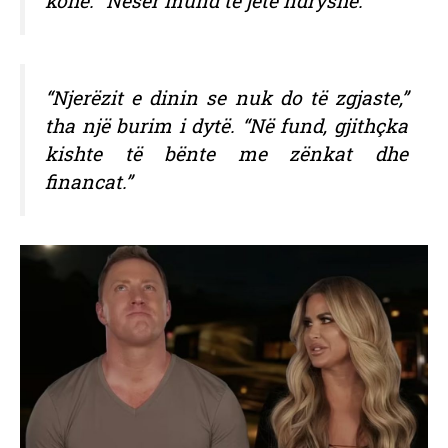
kohë. “Nesër mund të jetë ndryshe.”
“Njerëzit e dinin se nuk do të zgjaste,”
tha një burim i dytë. “Në fund, gjithçka
kishte të bënte me zënkat dhe
financat.”