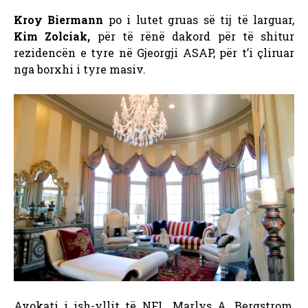
Kroy Biermann
po i lutet gruas së tij të larguar,
Kim Zolciak,
për të rënë dakord për të shitur
rezidencën e tyre në Gjeorgji ASAP, për t’i çliruar
nga borxhi i tyre masiv.
Avokati i ish-yllit të NFL, Marlys A. Bergstrom,