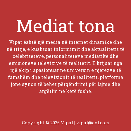
Mediat tona
Vipat është një media në internet dinamike dhe
në rritje, e kushtuar informimit dhe aktualitetit të
celebriteteve, personaliteteve mediatike dhe
emisioneve televizive të realitetit. E krijuar nga
një ekip i apasionuar në universin e njerëzve të
famshëm dhe televizionit të realitetit, platforma
jonë synon të bëhet përqëndrimi për lajme dhe
argëtim në këtë fushë.
Copyright © 2026 Vipat |
vipat@aol.com