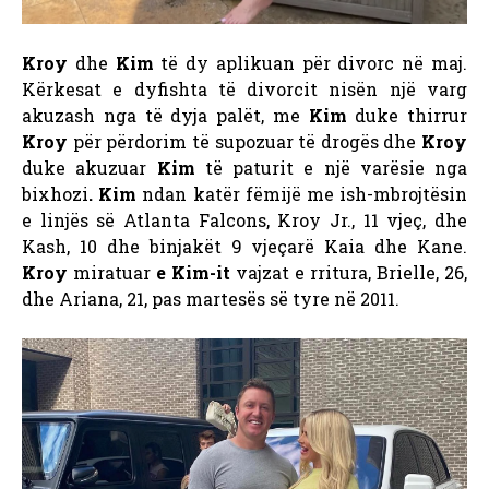
Kroy
dhe
Kim
të dy aplikuan për divorc në maj.
Kërkesat e dyfishta të divorcit nisën një varg
akuzash nga të dyja palët, me
Kim
duke thirrur
Kroy
për përdorim të supozuar të drogës dhe
Kroy
duke akuzuar
Kim
të paturit e një varësie nga
bixhozi
. Kim
ndan katër fëmijë me ish-mbrojtësin
e linjës së Atlanta Falcons, Kroy Jr., 11 vjeç, dhe
Kash, 10 dhe binjakët 9 vjeçarë Kaia dhe Kane.
Kroy
miratuar
e Kim-it
vajzat e rritura, Brielle, 26,
dhe Ariana, 21, pas martesës së tyre në 2011.