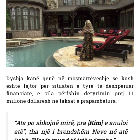
Dyshja kanë qenë në mosmarrëveshje se kush
është fajtor për situatën e tyre të dëshpëruar
financiare, e cila përfshin detyrimin prej 1.1
milionë dollarësh në taksat e prapambetura.
“Ata po shkojnë mirë, pra [
Kim
] e anuloi
atë”, tha një i brendshëm
Neve
në atë