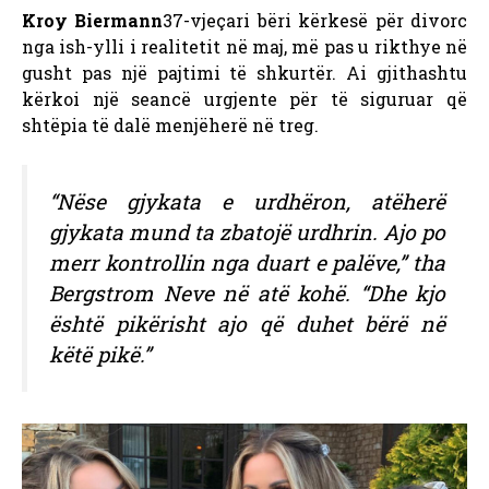
Kroy Biermann
37-vjeçari bëri kërkesë për divorc
nga ish-ylli i realitetit në maj, më pas u rikthye në
gusht pas një pajtimi të shkurtër. Ai gjithashtu
kërkoi një seancë urgjente për të siguruar që
shtëpia të dalë menjëherë në treg.
“Nëse gjykata e urdhëron, atëherë
gjykata mund ta zbatojë urdhrin. Ajo po
merr kontrollin nga duart e palëve,” tha
Bergstrom
Neve
në atë kohë. “Dhe kjo
është pikërisht ajo që duhet bërë në
këtë pikë.”