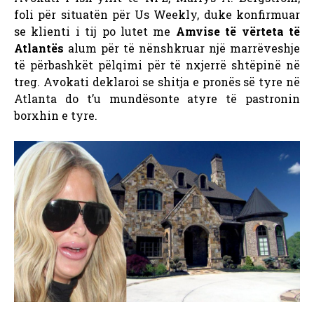
foli për situatën për Us Weekly, duke konfirmuar
se klienti i tij po lutet me
Amvise të vërteta të
Atlantës
alum për të nënshkruar një marrëveshje
të përbashkët pëlqimi për të nxjerrë shtëpinë në
treg. Avokati deklaroi se shitja e pronës së tyre në
Atlanta do t’u mundësonte atyre të pastronin
borxhin e tyre.