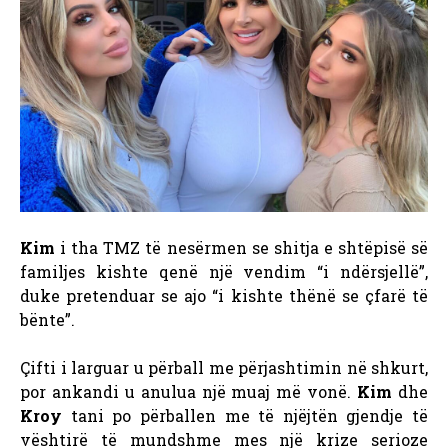
Kim
i tha TMZ të nesërmen se shitja e shtëpisë së
familjes kishte qenë një vendim “i ndërsjellë”,
duke pretenduar se ajo “i kishte thënë se çfarë të
bënte”.
Çifti i larguar u përball me përjashtimin në shkurt,
por ankandi u anulua një muaj më vonë.
Kim
dhe
Kroy
tani po përballen me të njëjtën gjendje të
vështirë të mundshme mes një krize serioze