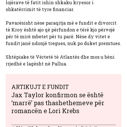
lojërave të fatit ishin shkaku kryesor i
shkatërrimit të tyre financiar.
Pavarësisht nëse paraqitja më e fundit e divorcit
të Kroy është ajo që përfundon e tërë kjo përvojë
për të mirë mbetet për tu parë. Nëse dy vitet e
fundit janë ndonjë tregues, nuk po duket premtues.
Shtëpiake të Vërtetë të Atlantës dhe mos u bëni
rrjedhë e lagësht në Pallua.
ARTIKUJT E FUNDIT
Jax Taylor konfirmon se është
‘marrë’ pas thashethemeve për
romancën e Lori Krebs