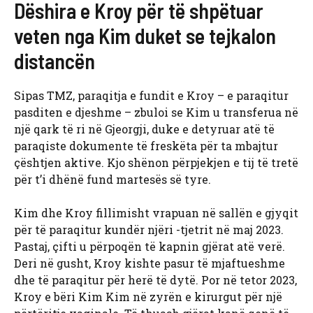
Dëshira e Kroy për të shpëtuar
veten nga Kim duket se tejkalon
distancën
Sipas TMZ, paraqitja e fundit e Kroy – e paraqitur
pasditen e djeshme – zbuloi se Kim u transferua në
një qark të ri në Gjeorgji, duke e detyruar atë të
paraqiste dokumente të freskëta për ta mbajtur
çështjen aktive. Kjo shënon përpjekjen e tij të tretë
për t’i dhënë fund martesës së tyre.
Kim dhe Kroy fillimisht vrapuan në sallën e gjyqit
për të paraqitur kundër njëri -tjetrit në maj 2023.
Pastaj, çifti u përpoqën të kapnin gjërat atë verë.
Deri në gusht, Kroy kishte pasur të mjaftueshme
dhe të paraqitur për herë të dytë. Por në tetor 2023,
Kroy e bëri Kim Kim në zyrën e kirurgut për një