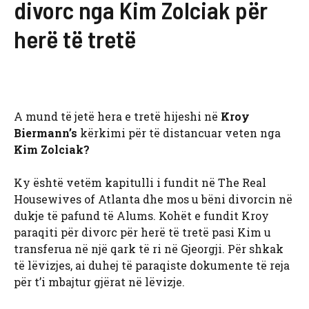
divorc nga Kim Zolciak për
herë të tretë
A mund të jetë hera e tretë hijeshi në
Kroy
Biermann’s
kërkimi për të distancuar veten nga
Kim Zolciak?
Ky është vetëm kapitulli i fundit në The Real
Housewives of Atlanta dhe mos u bëni divorcin në
dukje të pafund të Alums. Kohët e fundit Kroy
paraqiti për divorc për herë të tretë pasi Kim u
transferua në një qark të ri në Gjeorgji. Për shkak
të lëvizjes, ai duhej të paraqiste dokumente të reja
për t’i mbajtur gjërat në lëvizje.