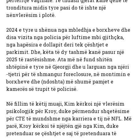
përtëritje vaginale. Të thuash gjërat kanë qenë të
tronditura midis tyre pasi do të ishte një
nënvlerësim i plotë.
2024 e tyre u shënua nga mbledhja e borxheve dhe
disa vizita nga policia për luftime mbi gjithçka,
nga hapësira e dollapit deri tek çështjet e
parkimit. Dhe, këta të dy tashmë kanë pasur një
2025 të rastësishme. Ata më në fund shitën
shtëpinë e tyre në Gjeorgji dhe u larguan nga njëri
-tjetri për të shmangur foreclosure, në montimin e
borxheve dhe (ndoshta) më shumë pamjet e
kamerës së trupit të policisë.
Në fillim të këtij muaji, Kim kërkoi një vlerësim
psikologjik për Kroy, duke përmendur shqetësime
për CTE të mundshme nga karriera e tij në NFL. Më
parë, Kroy kërkoi të njëjtën gjë nga Kim, duke
pretenduar se çështjet e saj të pretenduara të