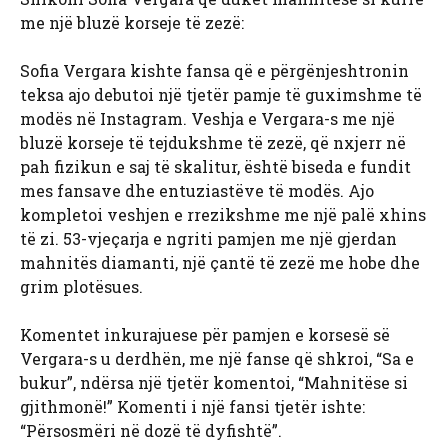
me një bluzë korseje të zezë:
Sofia Vergara kishte fansa që e përgënjeshtronin
teksa ajo debutoi një tjetër pamje të guximshme të
modës në Instagram. Veshja e Vergara-s me një
bluzë korseje të tejdukshme të zezë, që nxjerr në
pah fizikun e saj të skalitur, është biseda e fundit
mes fansave dhe entuziastëve të modës. Ajo
kompletoi veshjen e rrezikshme me një palë xhins
të zi. 53-vjeçarja e ngriti pamjen me një gjerdan
mahnitës diamanti, një çantë të zezë me hobe dhe
grim plotësues.
Komentet inkurajuese për pamjen e korsesë së
Vergara-s u derdhën, me një fanse që shkroi, “Sa e
bukur”, ndërsa një tjetër komentoi, “Mahnitëse si
gjithmonë!” Komenti i një fansi tjetër ishte:
“Përsosmëri në dozë të dyfishtë”.