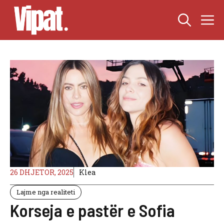
Skip
M
to
content
26 DHJETOR, 2025
Klea
Lajme nga realiteti
Korseja e pastër e Sofia