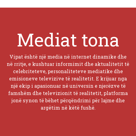
Mediat tona
Vipat është një media në internet dinamike dhe
në rritje, e kushtuar informimit dhe aktualitetit të
celebriteteve, personaliteteve mediatike dhe
emisioneve televizive të realitetit. E krijuar nga
një ekip i apasionuar në universin e njerëzve të
famshëm dhe televizionit të realitetit, platforma
jonë synon të bëhet përqëndrimi për lajme dhe
argëtim në këtë fushë.