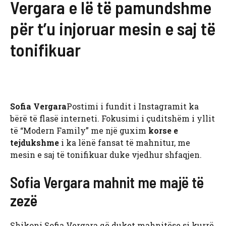
Vergara e lë të pamundshme
për t’u injoruar mesin e saj të
tonifikuar
Sofia Vergara
Postimi i fundit i Instagramit ka
bërë të flasë interneti. Fokusimi i çuditshëm i yllit
të “Modern Family” me një guxim
korse e
tejdukshme
i ka lënë fansat të mahnitur, me
mesin e saj të tonifikuar duke vjedhur shfaqjen.
Sofia Vergara mahnit me majë të
zezë
Shikoni Sofia Vergara që duket mahnitëse si kurrë