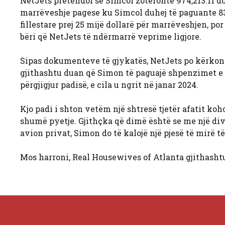
NetJets pretendoi se Simcol zotëronte 974,213.11 do
marrëveshje pagese ku Simcol duhej të paguante 83
fillestare prej 25 mijë dollarë për marrëveshjen, p
bëri që NetJets të ndërmarrë veprime ligjore.
Sipas dokumenteve të gjykatës, NetJets po kërkon b
gjithashtu duan që Simon të paguajë shpenzimet e t
përgjigjur padisë, e cila u ngrit në janar 2024.
Kjo padi i shton vetëm një shtresë tjetër afatit k
shumë pyetje. Gjithçka që dimë është se me një div
avion privat, Simon do të kalojë një pjesë të mirë të
Mos harroni, Real Housewives of Atlanta gjithasht