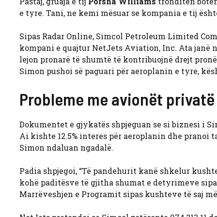
Pastaj, gruaja e tij
Porsha Williams
tronditën botë
e tyre. Tani, ne kemi mësuar se kompania e tij ësht
Sipas Radar Online, Simcol Petroleum Limited Compa
kompani e quajtur NetJets Aviation, Inc. Ata janë n
lejon pronarë të shumtë të kontribuojnë drejt pronës
Simon pushoi së paguari për aeroplanin e tyre, kës
Probleme me avionët privatë
Dokumentet e gjykatës shpjeguan se si biznesi i Si
Ai kishte 12.5% ​​interes për aeroplanin dhe pranoi 
Simon ndaluan ngadalë.
Padia shpjegoi, “Të pandehurit kanë shkelur kusht
kohë paditësve të gjitha shumat e detyrimeve sipa
Marrëveshjen e Programit sipas kushteve të saj më 2