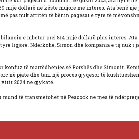
llarë kur pagesat u ndaluan. Në gusht 2023, ata hynë në 
9 mijë dollarë në këste mujore me interes. Ata bënë një
or më pas nuk arritën të bënin pagesat e tyre të mëvonsh
ilancin e mbetur prej 814 mijë dollarë plus interes. Ata
yre ligjore. Ndërkohë, Simon dhe kompania e tij nuk i j
ohor konfuz të marrëdhënies së Porshës dhe Simonit. Kem
orc në pjatë dhe tani një proces gjyqësor të kushtueshëm
 vitit 2024 në gjykatë.
u mund të transmetohet në Peacock në mes të ndërprerj