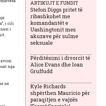
 martesa
ARTIKUJT E FUNDIT
Stefon Diggs pritet të
ribashkohet me
një
komandantët e
, i cili
Uashingtonit mes
nesi i
it.
akuzave për sulme
seksuale
Përditësimi i divorcit të
 avion.
Alice Evans dhe Ioan
gesat nga
Gruffudd
në në
Kyle Richards
shpërthen Mauricio për
paraqitjen e vajzës