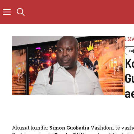
Skip
to
content
1 MA
La
K
G
a
Akuzat kundër
Simon Guobadia
Vazhdoni të vazhdon