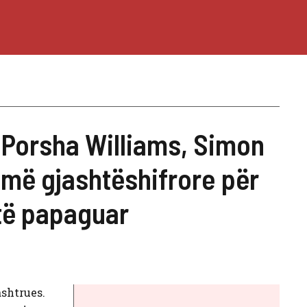
 Porsha Williams, Simon
umë gjashtëshifrore për
 të papaguar
ashtrues.