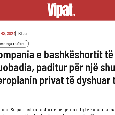
RS, 2024
Klea
jme nga realiteti
ompania e bashkëshortit të
uobadia, paditur për një sh
eroplanin privat të dyshuar
i. Së pari, ishin historitë për jetën e tij të kaluar si m