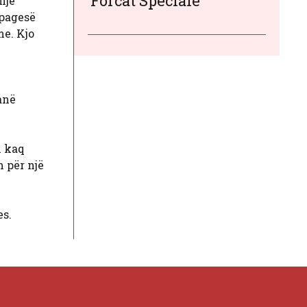
‘Forcat Speciale’
një
 pagesë
me. Kjo
anë
i kaq
 për një
es.