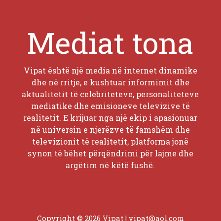
Mediat tona
Vipat është një media në internet dinamike
dhe në rritje, e kushtuar informimit dhe
aktualitetit të celebriteteve, personaliteteve
mediatike dhe emisioneve televizive të
realitetit. E krijuar nga një ekip i apasionuar
në universin e njerëzve të famshëm dhe
televizionit të realitetit, platforma jonë
synon të bëhet përqëndrimi për lajme dhe
argëtim në këtë fushë.
Copyright © 2026 Vipat |
vipat@aol.com