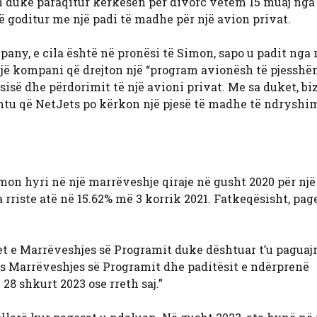
n duke paraqitur kërkesën për divorc vetëm 15 muaj nga
ë goditur me një padi të madhe për një avion privat.
ny, e cila është në pronësi të Simon, sapo u padit nga 
jë kompani që drejton një “program avionësh të pjesshëm”
isë dhe përdorimit të një avioni privat. Me sa duket, biz
htu që NetJets po kërkon një pjesë të madhe të ndryshim
mon hyri në një marrëveshje qiraje në gusht 2020 për një
ta rriste atë në 15.62% më 3 korrik 2021. Fatkeqësisht, pa
et e Marrëveshjes së Programit duke dështuar t’u paguaj
s Marrëveshjes së Programit dhe paditësit e ndërprenë
8 shkurt 2023 ose rreth saj.”