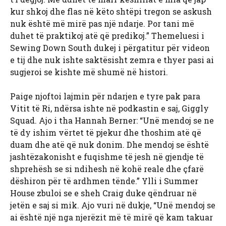
kur shkoj dhe flas në këto shtëpi tregon se askush
nuk është më mirë pas një ndarje. Por tani më
duhet të praktikoj atë që predikoj.” Themeluesi i
Sewing Down South dukej i përgatitur për videon
e tij dhe nuk ishte saktësisht zemra e thyer pasi ai
sugjeroi se kishte më shumë në histori.
Paige njoftoi lajmin për ndarjen e tyre pak para
Vitit të Ri, ndërsa ishte në podkastin e saj, Giggly
Squad. Ajo i tha Hannah Berner: “Unë mendoj se ne
të dy ishim vërtet të pjekur dhe thoshim atë që
duam dhe atë që nuk donim. Dhe mendoj se është
jashtëzakonisht e fuqishme të jesh në gjendje të
shprehësh se si ndihesh në kohë reale dhe çfarë
dëshiron për të ardhmen tënde.” Ylli i Summer
House zbuloi se e sheh Craig duke qëndruar në
jetën e saj si mik. Ajo vuri në dukje, “Unë mendoj se
ai është një nga njerëzit më të mirë që kam takuar