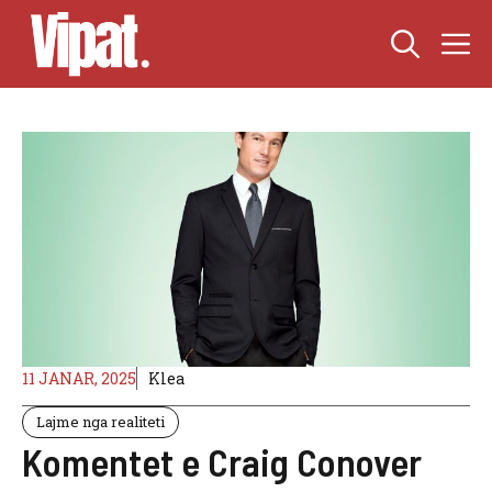
Skip
M
to
content
11 JANAR, 2025
Klea
Lajme nga realiteti
Komentet e Craig Conover