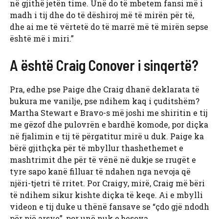
në gjithë jetën time. Unë do të mbetem fansi më i
madh i tij dhe do të dëshiroj më të mirën për të,
dhe ai me të vërtetë do të marrë më të mirën sepse
është më i miri.”
A është Craig Conover i sinqertë?
Pra, edhe pse Paige dhe Craig dhanë deklarata të
bukura me vanilje, pse ndihem kaq i çuditshëm?
Martha Stewart e Bravo-s më joshi me shiritin e tij
me gëzof dhe pulovrën e bardhë komode, por diçka
në fjalimin e tij të përgatitur mirë u duk. Paige ka
bërë gjithçka për të mbyllur thashethemet e
mashtrimit dhe për të vënë në dukje se rrugët e
tyre sapo kanë filluar të ndahen nga nevoja që
njëri-tjetri të rritet. Por Craigy, mirë, Craig më bëri
të ndihem sikur kishte diçka të keqe. Ai e mbylli
videon e tij duke u thënë fansave se “çdo gjë ndodh
për një arsye”, por unë nuk e besova