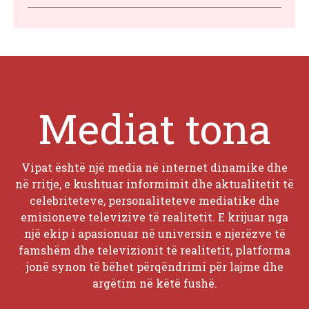
Mediat tona
Vipat është një media në internet dinamike dhe
në rritje, e kushtuar informimit dhe aktualitetit të
celebriteteve, personaliteteve mediatike dhe
emisioneve televizive të realitetit. E krijuar nga
një ekip i apasionuar në universin e njerëzve të
famshëm dhe televizionit të realitetit, platforma
jonë synon të bëhet përqëndrimi për lajme dhe
argëtim në këtë fushë.