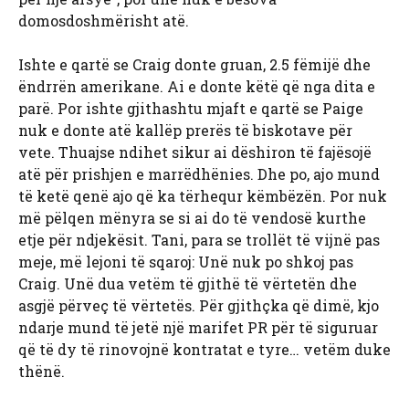
domosdoshmërisht atë.
Ishte e qartë se Craig donte gruan, 2.5 fëmijë dhe
ëndrrën amerikane. Ai e donte këtë që nga dita e
parë. Por ishte gjithashtu mjaft e qartë se Paige
nuk e donte atë kallëp prerës të biskotave për
vete. Thuajse ndihet sikur ai dëshiron të fajësojë
atë për prishjen e marrëdhënies. Dhe po, ajo mund
të ketë qenë ajo që ka tërhequr këmbëzën. Por nuk
më pëlqen mënyra se si ai do të vendosë kurthe
etje për ndjekësit. Tani, para se trollët të vijnë pas
meje, më lejoni të sqaroj: Unë nuk po shkoj pas
Craig. Unë dua vetëm të gjithë të vërtetën dhe
asgjë përveç të vërtetës. Për gjithçka që dimë, kjo
ndarje mund të jetë një marifet PR për të siguruar
që të dy të rinovojnë kontratat e tyre… vetëm duke
thënë.