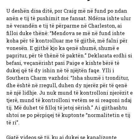
U deshën disa ditë, por Craig më në fund po ndan
anën e tij të pushimit me fansat. Ndërsa ishte ulur
në verandën e tij të përparme në Charleston, ai
filloi duke thënë: “Mendova se më në fund ishte
koha për të kontrolluar me të gjithë, më falni për
vonesën. E gjithë kjo ka qenë shumë, shumë e
papritur, për të thënë të paktën.” Deklarata erdhi si
befasi, veçanërisht pasi Paige e kishte bërë të
dukej që të dy ishin në të njëjtën faqe. Ylli i
Southern Charm vazhdoi: “Isha shumë i tronditur,
dhe është në rregull, duhen dy njerëz për të qenë
në një lidhje. Ju nuk mund të kontrolloni njerëzit e
tjerë, mund të kontrolloni vetëm se si reagoni ndaj
tij. Më duhet të filloj të jetoj sërish.” Ai gjithashtu
shtoi se po përpiqej të kuptonte “normalitetin e tij
të ri”.
Gjatë videos së tij, ku ai dukej se kanalizonte