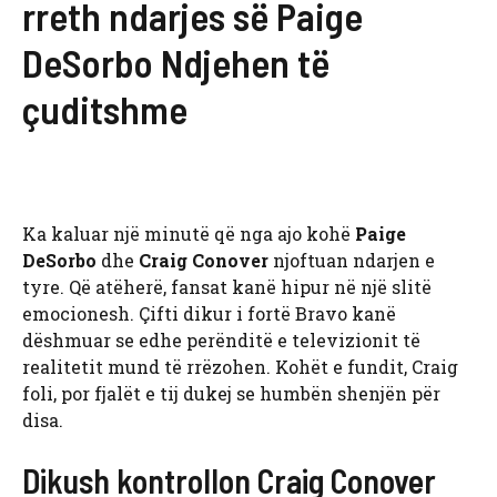
rreth ndarjes së Paige
DeSorbo Ndjehen të
çuditshme
Ka kaluar një minutë që nga ajo kohë
Paige
DeSorbo
dhe
Craig Conover
njoftuan ndarjen e
tyre. Që atëherë, fansat kanë hipur në një slitë
emocionesh. Çifti dikur i fortë Bravo kanë
dëshmuar se edhe perënditë e televizionit të
realitetit mund të rrëzohen. Kohët e fundit, Craig
foli, por fjalët e tij dukej se humbën shenjën për
disa.
Dikush kontrollon Craig Conover