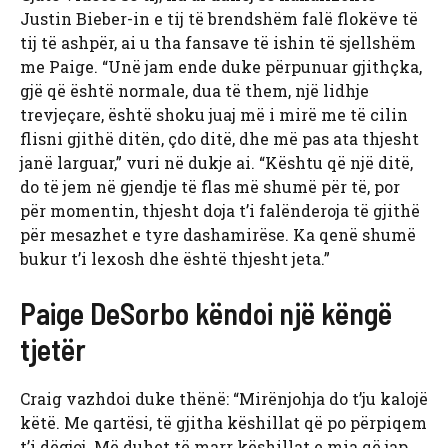
Justin Bieber-in e tij të brendshëm falë flokëve të
tij të ashpër, ai u tha fansave të ishin të sjellshëm
me Paige. “Unë jam ende duke përpunuar gjithçka,
gjë që është normale, dua të them, një lidhje
trevjeçare, është shoku juaj më i mirë me të cilin
flisni gjithë ditën, çdo ditë, dhe më pas ata thjesht
janë larguar,” vuri në dukje ai. “Kështu që një ditë,
do të jem në gjendje të flas më shumë për të, por
për momentin, thjesht doja t’i falënderoja të gjithë
për mesazhet e tyre dashamirëse. Ka qenë shumë
bukur t’i lexosh dhe është thjesht jeta.”
Paige DeSorbo këndoi një këngë
tjetër
Craig vazhdoi duke thënë: “Mirënjohja do t’ju kalojë
këtë. Me qartësi, të gjitha këshillat që po përpiqem
t’i dëgjoj. Më duhet të marr këshillat e mia që jap