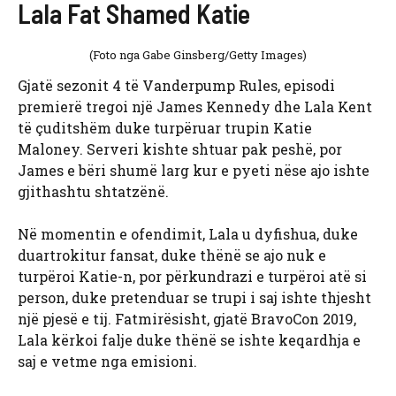
Lala Fat Shamed Katie
(Foto nga Gabe Ginsberg/Getty Images)
Gjatë sezonit 4 të Vanderpump Rules, episodi
premierë tregoi një James Kennedy dhe Lala Kent
të çuditshëm duke turpëruar trupin Katie
Maloney. Serveri kishte shtuar pak peshë, por
James e bëri shumë larg kur e pyeti nëse ajo ishte
gjithashtu shtatzënë.
Në momentin e ofendimit, Lala u dyfishua, duke
duartrokitur fansat, duke thënë se ajo nuk e
turpëroi Katie-n, por përkundrazi e turpëroi atë si
person, duke pretenduar se trupi i saj ishte thjesht
një pjesë e tij. Fatmirësisht, gjatë BravoCon 2019,
Lala kërkoi falje duke thënë se ishte keqardhja e
saj e vetme nga emisioni.