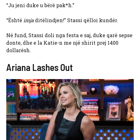
“Ju jeni duke u bërë pak*h.”
“Është
imja
ditëlindjen!” Stassi qëlloi kundër.
Në fund, Stassi doli nga festa e saj, duke qarë sepse
donte, dhe e la Katie-n me një shirit prej 1400
dollarësh.
Ariana Lashes Out