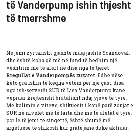
të Vanderpump ishin thjesht
të tmerrshme
Ne jemi zyrtarisht gjashtë muaj jashtë Scandoval,
dhe është koha që më në fund të hedhim një
vështrim më të afërt në disa nga të tjerët
Rregullat e Vanderpompës
zuzaret. Edhe nëse
këto gra ishin të këqija vetëm për një çast, disa
nga ish-serverët SUR të Lisa Vanderpump kanë
vepruar krejtësisht brutalisht ndaj yjeve të tyre.
Me kalimin e viteve, shikuesit i kanë parë zonjat e
SUR në nivelet më të larta dhe më të ulëtat e tyre,
por le të jemi të sinqertë, është shumë më
argëtuese të shikosh kur gratë janë duke aktruar.