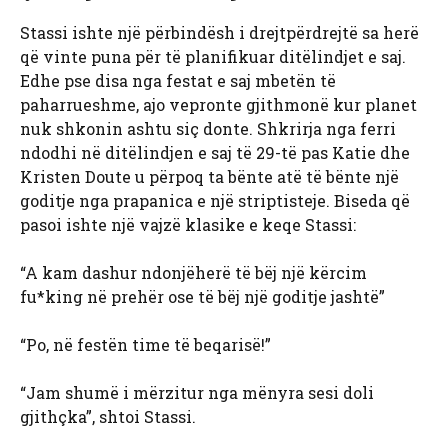
Stassi ishte një përbindësh i drejtpërdrejtë sa herë
që vinte puna për të planifikuar ditëlindjet e saj.
Edhe pse disa nga festat e saj mbetën të
paharrueshme, ajo vepronte gjithmonë kur planet
nuk shkonin ashtu siç donte. Shkrirja nga ferri
ndodhi në ditëlindjen e saj të 29-të pas Katie dhe
Kristen Doute u përpoq ta bënte atë të bënte një
goditje nga prapanica e një striptisteje. Biseda që
pasoi ishte një vajzë klasike e keqe Stassi:
“A kam dashur ndonjëherë të bëj një kërcim
fu*king në prehër ose të bëj një goditje jashtë”
“Po, në festën time të beqarisë!”
“Jam shumë i mërzitur nga mënyra sesi doli
gjithçka”, shtoi Stassi.