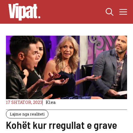
Skip
M
to
content
17 SHTATOR, 2023
Klea
Lajme nga realiteti
Kohët kur rregullat e grave