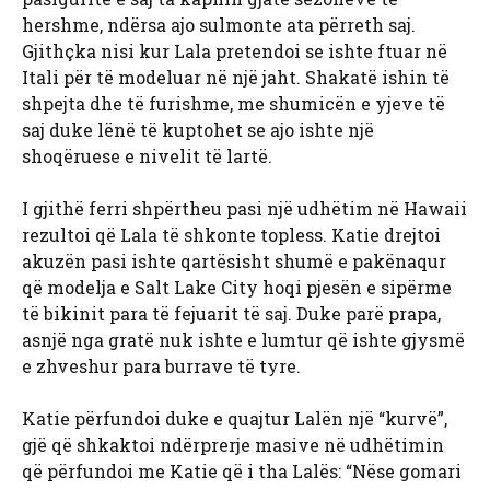
hershme, ndërsa ajo sulmonte ata përreth saj.
Gjithçka nisi kur Lala pretendoi se ishte ftuar në
Itali për të modeluar në një jaht. Shakatë ishin të
shpejta dhe të furishme, me shumicën e yjeve të
saj duke lënë të kuptohet se ajo ishte një
shoqëruese e nivelit të lartë.
I gjithë ferri shpërtheu pasi një udhëtim në Hawaii
rezultoi që Lala të shkonte topless. Katie drejtoi
akuzën pasi ishte qartësisht shumë e pakënaqur
që modelja e Salt Lake City hoqi pjesën e sipërme
të bikinit para të fejuarit të saj. Duke parë prapa,
asnjë nga gratë nuk ishte e lumtur që ishte gjysmë
e zhveshur para burrave të tyre.
Katie përfundoi duke e quajtur Lalën një “kurvë”,
gjë që shkaktoi ndërprerje masive në udhëtimin
që përfundoi me Katie që i tha Lalës: “Nëse gomari