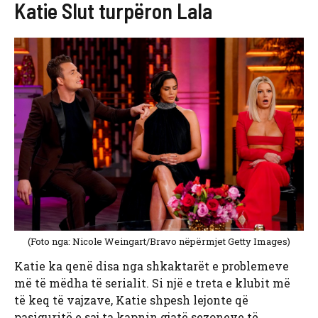
Katie Slut turpëron Lala
(Foto nga: Nicole Weingart/Bravo nëpërmjet Getty Images)
Katie ka qenë disa nga shkaktarët e problemeve
më të mëdha të serialit. Si një e treta e klubit më
të keq të vajzave, Katie shpesh lejonte që
pasiguritë e saj ta kapnin gjatë sezoneve të