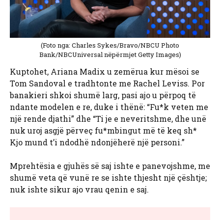
(Foto nga: Charles Sykes/Bravo/NBCU Photo
Bank/NBCUniversal nëpërmjet Getty Images)
Kuptohet, Ariana Madix u zemërua kur mësoi se
Tom Sandoval e tradhtonte me Rachel Leviss. Por
banakieri shkoi shumë larg, pasi ajo u përpoq të
ndante modelen e re, duke i thënë: “Fu*k veten me
një rende djathi” dhe “Ti je e neveritshme, dhe unë
nuk uroj asgjë përveç fu*mbingut më të keq sh*
Kjo mund t’i ndodhë ndonjëherë një personi.”
Mprehtësia e gjuhës së saj ishte e panevojshme, me
shumë veta që vunë re se ishte thjesht një çështje;
nuk ishte sikur ajo vrau qenin e saj.