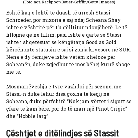
(Foto nga Rachpoot/Bauer-Griffin/Getty Images)
Është kaq e lehtë të duash të urresh
Stassi
Schroeder, por mizoria e saj ndaj
Scheana Shay
ishte e vështirë për t’u gëlltitur ndonjëherë. Le të
fillojmë që në fillim, pasi ishte e qartë se Stassi
ishte i shqetësuar se këngëtarja Good as Gold
kërcënonte statusin e saj si zonja kryesore në SUR.
Nëna e dy fëmijëve ishte vetëm xheloze për
Scheanën, duke zgjedhur të mos bëhej kurrë shoqe
me të.
Mosmarrëveshja e tyre vazhdoi për sezone, me
Stassi-n duke lehur disa goxha të këqij në
Scheana, duke përfshirë “Nuk jam vërtet i sigurt se
çfarë të kam bërë, por do të marr një Pinot Grigio”
dhe “Hobble larg”.
Çështjet e ditëlindjes së Stassit