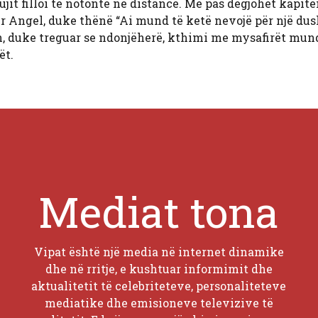
jit filloi të notonte në distancë. Më pas dëgjohet kapite
tur Angel, duke thënë “Ai mund të ketë nevojë për një dus
ën, duke treguar se ndonjëherë, kthimi me mysafirët mun
ët.
Mediat tona
Vipat është një media në internet dinamike
dhe në rritje, e kushtuar informimit dhe
aktualitetit të celebriteteve, personaliteteve
mediatike dhe emisioneve televizive të