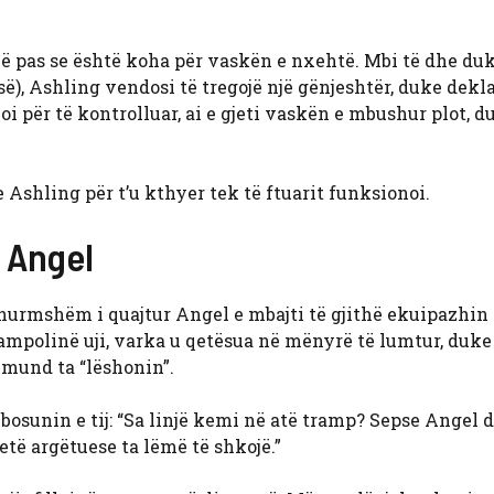
më pas se është koha për vaskën e nxehtë. Mbi të dhe du
së), Ashling vendosi të tregojë një gënjeshtër, duke dekl
i për të kontrolluar, ai e gjeti vaskën e mbushur plot, d
e Ashling për t’u kthyer tek të ftuarit funksionoi.
 Angel
 zhurmshëm i quajtur Angel e mbajti të gjithë ekuipazhin 
ampolinë uji, varka u qetësua në mënyrë të lumtur, duke
t mund ta “lëshonin”.
bosunin e tij: “Sa linjë kemi në atë tramp? Sepse Angel 
të argëtuese ta lëmë të shkojë.”