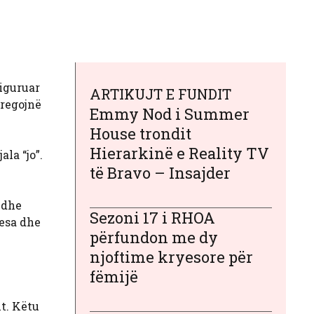
iguruar
ARTIKUJT E FUNDIT
tregojnë
Emmy Nod i Summer
House trondit
Hierarkinë e Reality TV
la “jo”.
të Bravo – Insajder
 dhe
Sezoni 17 i RHOA
kesa dhe
përfundon me dy
njoftime kryesore për
fëmijë
it. Këtu