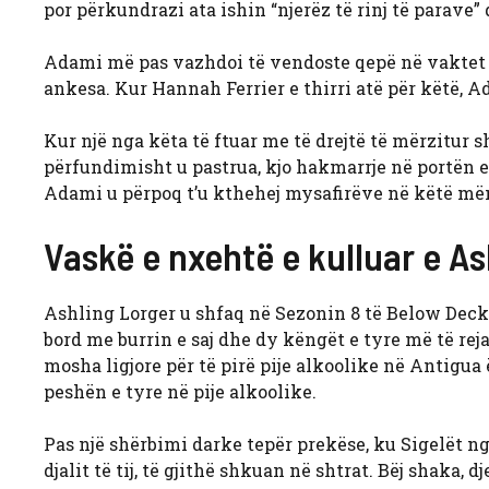
por përkundrazi ata ishin “njerëz të rinj të parave”
Adami më pas vazhdoi të vendoste qepë në vaktet e
ankesa. Kur Hannah Ferrier e thirri atë për këtë, A
Kur një nga këta të ftuar me të drejtë të mërzitur
përfundimisht u pastrua, kjo hakmarrje në portën 
Adami u përpoq t’u kthehej mysafirëve në këtë më
Vaskë e nxehtë e kulluar e As
Ashling Lorger u shfaq në Sezonin 8 të Below Deck.
bord me burrin e saj dhe dy këngët e tyre më të rej
mosha ligjore për të pirë pije alkoolike në Antigua
peshën e tyre në pije alkoolike.
Pas një shërbimi darke tepër prekëse, ku Sigelët n
djalit të tij, të gjithë shkuan në shtrat. Bëj shak