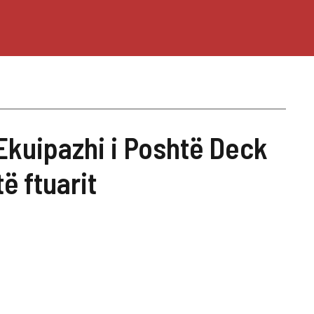
Ekuipazhi i Poshtë Deck
të ftuarit