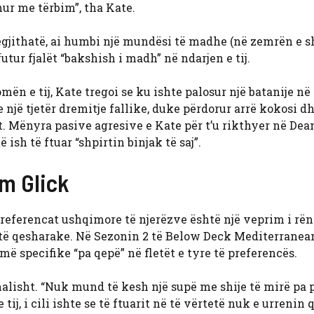
hur me tërbim”, tha Kate.
egjithatë, ai humbi një mundësi të madhe (në zemrën e s
tur fjalët “bakshish i madh” në ndarjen e tij.
ën e tij, Kate tregoi se ku ishte palosur një batanije në 
 një tjetër dremitje fallike, duke përdorur arrë kokosi d
t. Mënyra pasive agresive e Kate për t’u rikthyer në Dea
ish të ftuar “shpirtin binjak të saj”.
m Glick
referencat ushqimore të njerëzve është një veprim i rën
të qesharake. Në Sezonin 2 të Below Deck Mediterranean
ë specifike “pa qepë” në fletët e tyre të preferencës.
nalisht. “Nuk mund të kesh një supë me shije të mirë pa 
j, i cili ishte se të ftuarit në të vërtetë nuk e urrenin 