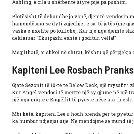
Ashling, e cila u shërbente atyre pije pa pushim.
Plotësisht të dehur dhe jo vonë, djemtë vendosin 
hamendësuar së dyti zgjedhjet e saj të jetës (me gja
vaska e nxehtë po kullohej. Kur një nga djemtë shko
deklaruar “Ekuipazhi është i goditur, vëlla!”
Megjithatë, ai shkoi në shtrat, kështu që përpjekja 
Kapiteni Lee Rosbach Pranks
Gjatë Sezonit të 10-të të Below Deck, një mysafir i
Kur Angel vendosi të merrte një sy gjumë në një tr
një nga miqtë e Engjëllit të pyeste nëse ata thjesh
Mbi këtë, kapiteni Lee u hodh brenda për të pyetur 
ka humbur ndjenjat atje. Ne mendojmë se mund të je