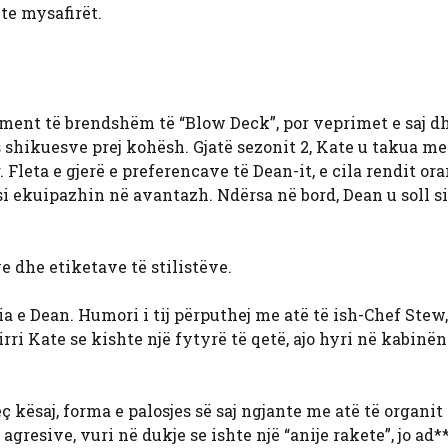
te mysafirët.
ment të brendshëm të “Blow Deck”, por veprimet e saj d
s shikuesve prej kohësh. Gjatë sezonit 2, Kate u takua me
 Fleta e gjerë e preferencave të Dean-it, e cila rendit ora
osi ekuipazhin në avantazh. Ndërsa në bord, Dean u soll s
 dhe etiketave të stilistëve.
ia e Dean. Humori i tij përputhej me atë të ish-Chef Stew,
irri Kate se kishte një fytyrë të qetë, ajo hyri në kabinën 
ç kësaj, forma e palosjes së saj ngjante me atë të organit 
gresive, vuri në dukje se ishte një “anije rakete”, jo ad*