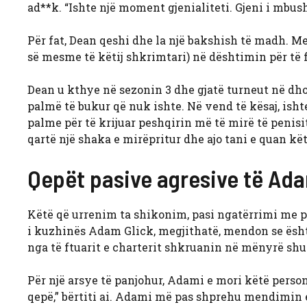
ad**k. “Ishte një moment gjenialiteti. Gjeni i mbus
Për fat, Dean qeshi dhe la një bakshish të madh. M
së mesme të këtij shkrimtari) në dështimin për të fu
Dean u kthye në sezonin 3 dhe gjatë turneut në dhom
palmë të bukur që nuk ishte. Në vend të kësaj, ishte
palme për të krijuar peshqirin më të mirë të penisi
qartë një shaka e mirëpritur dhe ajo tani e quan këtë 
Qepët pasive agresive të Ada
Këtë që urrenim ta shikonim, pasi ngatërrimi me p
i kuzhinës Adam Glick, megjithatë, mendon se ësh
nga të ftuarit e charterit shkruanin në mënyrë shum
Për një arsye të panjohur, Adami e mori këtë perso
qepë,” bërtiti ai. Adami më pas shprehu mendimin e ti