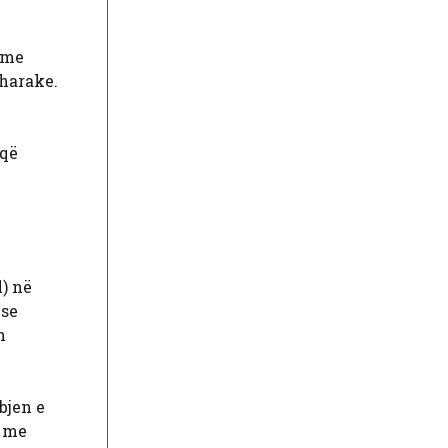
 me
sharake.
 që
) në
ëse
n
bjen e
u me