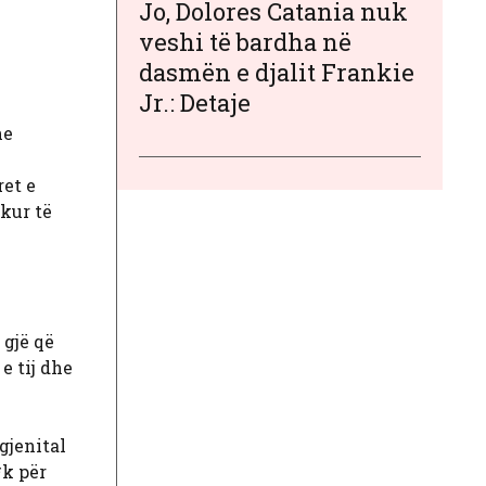
Jo, Dolores Catania nuk
veshi të bardha në
dasmën e djalit Frankie
Jr.: Detaje
he
ret e
ikur të
 gjë që
e tij dhe
gjenital
*k për