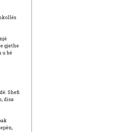
hkollës
një
he gjethe
n u bë
dë. Shefi
, disa
pak
qepën,