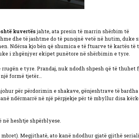
shtë kuvertës
jahte, ata presin të marrin shërbim të
hme dhe të jashtme do të punojnë vetë në hutim, duke s
en. Ndërsa kjo bën që shumica e të ftuarve të kartës të 
duke i zhgënjyer ekipet punëtore në shërbimin e tyre.
ë rrugën e tyre. Prandaj, nuk ndodh shpesh që të thuhet fja
 një formë tjetër…
njohur për përdorimin e shakave, gënjeshtrave të bardha
anë ndërmarrë në një përpjekje për të mbyllur disa kër
ë në heshtje shpërblyese.
mbret). Megjithatë, ato kanë ndodhur gjatë gjithë serial