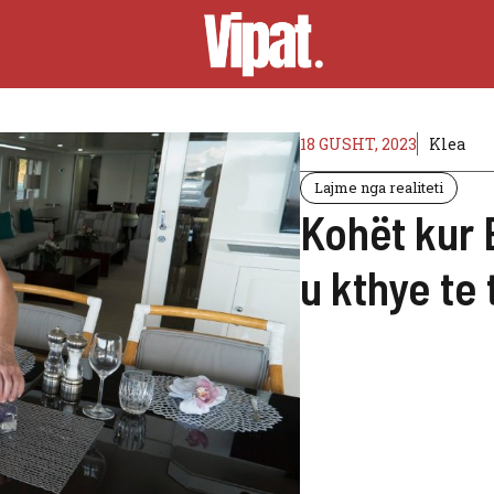
18 GUSHT, 2023
Klea
Lajme nga realiteti
Kohët kur 
u kthye te 