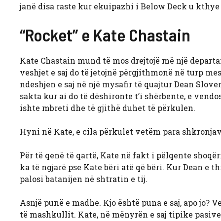
janë disa raste kur ekuipazhi i Below Deck u kthye 
“Rocket” e Kate Chastain
Kate Chastain mund të mos drejtojë më një departa
veshjet e saj do të jetojnë përgjithmonë në turp me
ndeshjen e saj në një mysafir të quajtur Dean Slover.
sakta kur ai do të dëshironte t’i shërbente, e vend
ishte mbreti dhe të gjithë duhet të përkulen.
Hyni në Kate, e cila përkulet vetëm para shkronjave
Për të qenë të qartë, Kate në fakt i pëlqente shoqër
ka të ngjarë pse Kate bëri atë që bëri. Kur Dean e th
palosi batanijen në shtratin e tij.
Asnjë punë e madhe. Kjo është puna e saj, apo jo? Ve
të mashkullit. Kate, në mënyrën e saj tipike pasive a