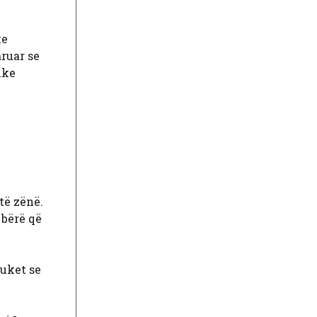
ke
aruar se
uke
të zënë.
 bërë që
duket se