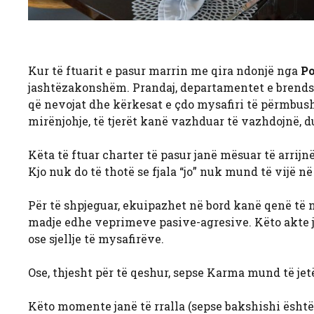
Kur të ftuarit e pasur marrin me qira ndonjë nga
Po
jashtëzakonshëm. Prandaj, departamentet e brends
që nevojat dhe kërkesat e çdo mysafiri të përmbush
mirënjohje, të tjerët kanë vazhduar të vazhdojnë, 
Këta të ftuar charter të pasur janë mësuar të arrijn
Kjo nuk do të thotë se fjala “jo” nuk mund të vijë në
Për të shpjeguar, ekuipazhet në bord kanë qenë të 
madje edhe veprimeve pasive-agresive. Këto akte j
ose sjellje të mysafirëve.
Ose, thjesht për të qeshur, sepse Karma mund të jet
Këto momente janë të rralla (sepse bakshishi është 