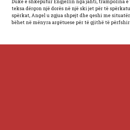
Duke e shkëputur Engjëllin nga jahti, trampolina e u
teksa dërgon një dorës në një ski jet për të spërka
spërkat, Angel u zgjua shpejt dhe qeshi me situat
bëhet në mënyra argëtuese për të gjithë të përfshir