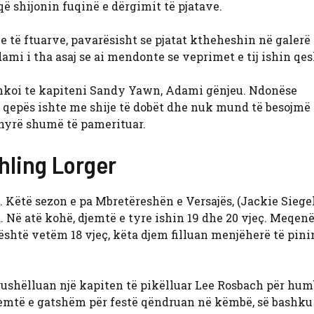
 që shijonin fuqinë e dërgimit të pjatave.
 të ftuarve, pavarësisht se pjatat ktheheshin në galerë
dami i tha asaj se ai mendonte se veprimet e tij ishin qe
 shkoi te kapiteni Sandy Yawn, Adami gënjeu. Ndonëse
e qepës ishte me shije të dobët dhe nuk mund të besojmë
nyrë shumë të pamerituar.
hling Lorger
 Këtë sezon e pa Mbretëreshën e Versajës, (Jackie Siegel
a. Në atë kohë, djemtë e tyre ishin 19 dhe 20 vjeç. Meqen
 është vetëm 18 vjeç, këta djem filluan menjëherë të pini
gushëlluan një kapiten të pikëlluar Lee Rosbach për hum
a, djemtë e gatshëm për festë qëndruan në këmbë, së bashk