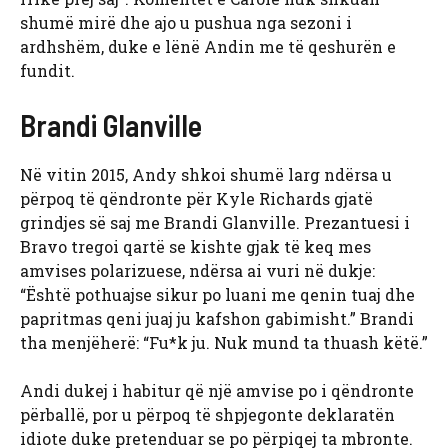
shumë mirë dhe ajo u pushua nga sezoni i
ardhshëm, duke e lënë Andin me të qeshurën e
fundit.
Brandi Glanville
Në vitin 2015, Andy shkoi shumë larg ndërsa u
përpoq të qëndronte për Kyle Richards gjatë
grindjes së saj me Brandi Glanville. Prezantuesi i
Bravo tregoi qartë se kishte gjak të keq mes
amvises polarizuese, ndërsa ai vuri në dukje:
“Është pothuajse sikur po luani me qenin tuaj dhe
papritmas qeni juaj ju kafshon gabimisht.” Brandi
tha menjëherë: “Fu*k ju. Nuk mund ta thuash këtë.”
Andi dukej i habitur që një amvise po i qëndronte
përballë, por u përpoq të shpjegonte deklaratën
idiote duke pretenduar se po përpiqej ta mbronte.