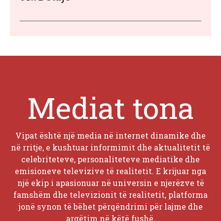
Mediat tona
Vipat është një media në internet dinamike dhe
në rritje, e kushtuar informimit dhe aktualitetit të
celebriteteve, personaliteteve mediatike dhe
emisioneve televizive të realitetit. E krijuar nga
një ekip i apasionuar në universin e njerëzve të
famshëm dhe televizionit të realitetit, platforma
jonë synon të bëhet përqëndrimi për lajme dhe
argëtim në këtë fushë.