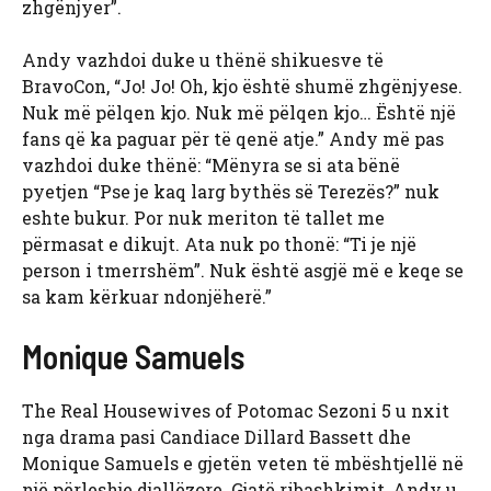
zhgënjyer”.
Andy vazhdoi duke u thënë shikuesve të
BravoCon, “Jo! Jo! Oh, kjo është shumë zhgënjyese.
Nuk më pëlqen kjo. Nuk më pëlqen kjo… Është një
fans që ka paguar për të qenë atje.” Andy më pas
vazhdoi duke thënë: “Mënyra se si ata bënë
pyetjen “Pse je kaq larg bythës së Terezës?” nuk
eshte bukur. Por nuk meriton të tallet me
përmasat e dikujt. Ata nuk po thonë: “Ti je një
person i tmerrshëm”. Nuk është asgjë më e keqe se
sa kam kërkuar ndonjëherë.”
Monique Samuels
The Real Housewives of Potomac Sezoni 5 u nxit
nga drama pasi Candiace Dillard Bassett dhe
Monique Samuels e gjetën veten të mbështjellë në
një përleshje djallëzore. Gjatë ribashkimit, Andy u