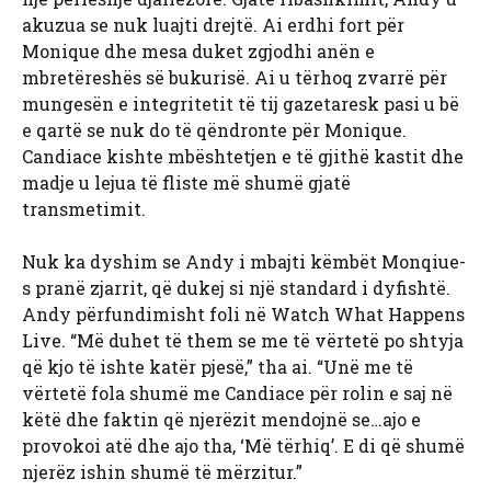
akuzua se nuk luajti drejtë. Ai erdhi fort për
Monique dhe mesa duket zgjodhi anën e
mbretëreshës së bukurisë. Ai u tërhoq zvarrë për
mungesën e integritetit të tij gazetaresk pasi u bë
e qartë se nuk do të qëndronte për Monique.
Candiace kishte mbështetjen e të gjithë kastit dhe
madje u lejua të fliste më shumë gjatë
transmetimit.
Nuk ka dyshim se Andy i mbajti këmbët Monqiue-
s pranë zjarrit, që dukej si një standard i dyfishtë.
Andy përfundimisht foli në Watch What Happens
Live. “Më duhet të them se me të vërtetë po shtyja
që kjo të ishte katër pjesë,” tha ai. “Unë me të
vërtetë fola shumë me Candiace për rolin e saj në
këtë dhe faktin që njerëzit mendojnë se…ajo e
provokoi atë dhe ajo tha, ‘Më tërhiq’. E di që shumë
njerëz ishin shumë të mërzitur.”