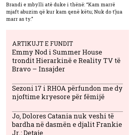
Brandi e mbylli atë duke i thënë: “Kam marrë
mjaft abuzim që kur kam qenë këtu; Nuk do t’jua
marr as ty.”
ARTIKUJT E FUNDIT
Emmy Nod i Summer House
trondit Hierarkinë e Reality TV të
Bravo – Insajder
Sezoni 17 i RHOA përfundon me dy
njoftime kryesore për fëmijë
Jo, Dolores Catania nuk veshi të
bardha në dasmën e djalit Frankie
Jr.: Detaje