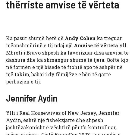
thërriste amvise të vërteta
Ka pasur shumë herë që
Andy Cohen
ka treguar
njëanshmërinë e tij ndaj një
Amvise të vërteta
yll.
Mbreti i Bravo shpesh ka favorizuar disa amvisa të
dashura dhe ka shmangur shumë të tjera. Qoftë kjo
në formën e një bisede të ftohtë apo të ashpër në
një takim, babai i dy fëmijëve e bën të qartë
përbuzjen e tij.
Jennifer Aydin
Ylli i Real Housewives of New Jersey,
Jennifer
Aydin, është një fishekzjarre dhe shpesh
jashtëzakonisht e vështirë për t’u kontrolluar,
njësoj si zjarri. Gjatë BravoCon 2023, Jen u ndje e