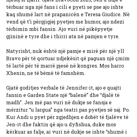
tërbuar nga një fans i cili e pyeti se pse ajo ishte
kaq shumë lart në prapanicën e Teresa Giudice. Në
vend që t’i përgjigjej pyetjes me humor, ajo ndezi
tërbimin mbi fansin. Ajo vuri në pikëpyetje
gjininë e tyre dhe i thirri ata në pamjen e tyre.
Natyrisht, nuk është një pamje e mirë për një yll
Bravo për të qortuar ndjekësit që paguan një çmim
të lartë për të marrë pjesë në kongres. Mos harro
Xhenin, ne të bëmë të famshëm.
Gjatë goditjes verbale të Jennifer-it, ajo e quajti
fansin e Garden State një “balenë” dhe “djalë të
madh”. Jen më pas vuri në dukje se fansja e
mërzitur “u largua” nga teatri pas pyetjes së saj. Po.
Kur Andi u pyet për zgjedhjen e dobët të fjalëve të
Jen-it dhe faktin që ajo u dyfishua, duke mos
kërkuar as falje, ai vuri në dukje se ishte “shumë i