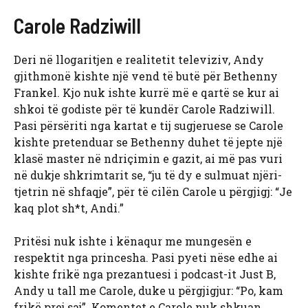
Carole Radziwill
Deri në llogaritjen e realitetit televiziv, Andy
gjithmonë kishte një vend të butë për Bethenny
Frankel. Kjo nuk ishte kurrë më e qartë se kur ai
shkoi të godiste për të kundër Carole Radziwill.
Pasi përsëriti nga kartat e tij sugjeruese se Carole
kishte pretenduar se Bethenny duhet të jepte një
klasë master në ndriçimin e gazit, ai më pas vuri
në dukje shkrimtarit se, “ju të dy e sulmuat njëri-
tjetrin në shfaqje”, për të cilën Carole u përgjigj: “Je
kaq plot sh*t, Andi.”
Pritësi nuk ishte i kënaqur me mungesën e
respektit nga princesha. Pasi pyeti nëse edhe ai
kishte frikë nga prezantuesi i podcast-it Just B,
Andy u tall me Carole, duke u përgjigjur: “Po, kam
frikë prej saj”. Komentet e Carole nuk shkuan