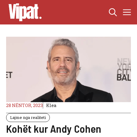
Skip
M
to
content
28 NËNTOR, 2023
Klea
Lajme nga realiteti
Kohët kur Andy Cohen