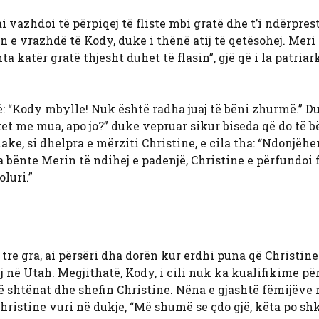
 ai vazhdoi të përpiqej të fliste mbi gratë dhe t’i ndërprest
 e vrazhdë të Kody, duke i thënë atij të qetësohej. Meri 
a katër gratë thjesht duhet të flasin”, gjë që i la patriar
: “Kody mbylle! Nuk është radha juaj të bëni zhurmë.” D
rtet me mua, apo jo?” duke vepruar sikur biseda që do të b
ake, si dhelpra e mërziti Christine, e cila tha: “Ndonjëh
a bënte Merin të ndihej e padenjë, Christine e përfundoi
oluri.”
re gra, ai përsëri dha dorën kur erdhi puna që Christine
 në Utah. Megjithatë, Kody, i cili nuk ka kualifikime për
të shtënat dhe shefin Christine. Nëna e gjashtë fëmijëve
 Christine vuri në dukje, “Më shumë se çdo gjë, këta po sh