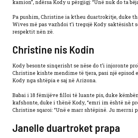
kamion”, ndërsa Kody u përgjigj: “Unë nuk do ta bëja
Pa pushim, Christine ia ktheu duartrokitje, duke thën
Wives më pas vazhdoi t’i tregojë Kody saktësisht s
respektit nën zë.
Christine nis Kodin
Kody besonte sinqerisht se nëse do t’i injoronte pr
Christine kishte mendime të tjera, pasi një episod e
Kody nga shtëpia e saj në Arizona.
Babai i 18 fëmijëve filloi të luante pis, duke këmbë
kafshonte, duke i thënë Kody, “emri im është në pr
Christine sqaroi: “Unë e marr shtëpinë. Ju merrni p
Janelle duartroket prapa