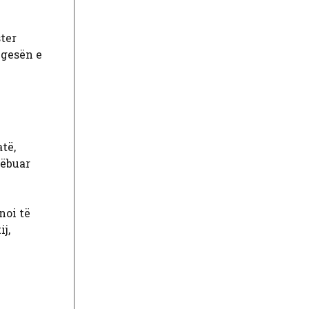
ster
ngesën e
të,
dëbuar
noi të
j,