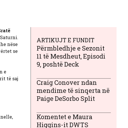
ratë
 Saturni.
ARTIKUJT E FUNDIT
dhe nëse
Përmbledhje e Sezonit
ërtet se
11 të Mesdheut, Episodi
9, poshtë Deck
n e
it të saj
Craig Conover ndan
mendime të sinqerta në
Paige DeSorbo Split
Komentet e Maura
nelle,
Higgins-it DWTS