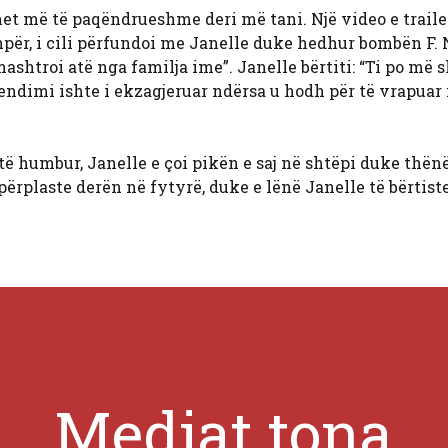
onet më të paqëndrueshme deri më tani. Një video e traile
hpër, i cili përfundoi me Janelle duke hedhur bombën F.
shtroi atë nga familja ime”. Janelle bërtiti: “Ti po më 
endimi ishte i ekzagjeruar ndërsa u hodh për të vrapuar
 të humbur, Janelle e çoi pikën e saj në shtëpi duke thën
rplaste derën në fytyrë, duke e lënë Janelle të bërtiste
Mediat tona