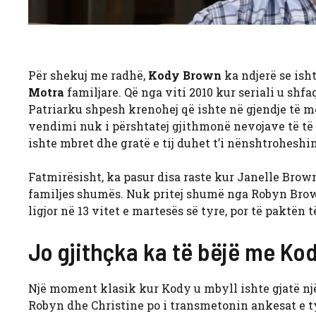
Për shekuj me radhë,
Kody Brown
ka ndjerë se isht
Motra
familjare. Që nga viti 2010 kur seriali u shfa
Patriarku shpesh krenohej që ishte në gjendje të 
vendimi nuk i përshtatej gjithmonë nevojave të të t
ishte mbret dhe gratë e tij duhet t’i nënshtroheshin
Fatmirësisht, ka pasur disa raste kur Janelle Br
familjes shumës. Nuk pritej shumë nga Robyn Brown, 
ligjor në 13 vitet e martesës së tyre, por të paktën t
Jo gjithçka ka të bëjë me Ko
Një moment klasik kur Kody u mbyll ishte gjatë një
Robyn dhe Christine po i transmetonin ankesat e tyr