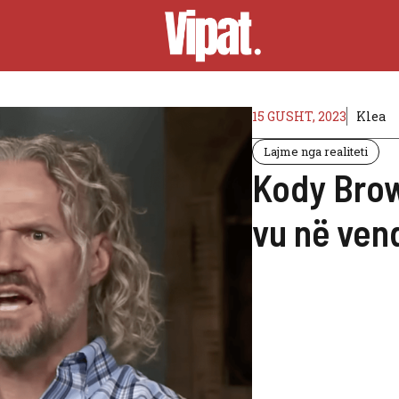
15 GUSHT, 2023
Klea
Lajme nga realiteti
Kody Brow
vu në vend