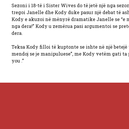
Sezoni i 18-të i Sister Wives do të jetë një nga sez
tregoi Janelle dhe Kody duke pasur një debat të as
Kody e akuzoi në mënyrë dramatike Janelle se “e ma
nga dera!” Kody u zemërua pasi argumentoi se pret
dera.
Teksa Kody filloi të kuptonte se ishte në një betejë
mendoj se je manipuluese”, me Kody vetëm gati ta pë
you .”