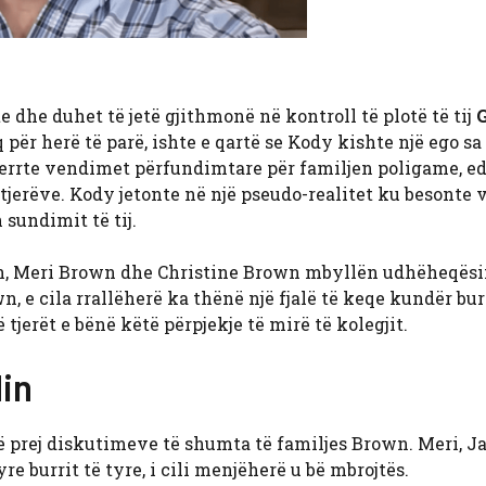
e dhe duhet të jetë gjithmonë në kontroll të plotë të tij
G
q për herë të parë, ishte e qartë se Kody kishte një ego sa
merrte vendimet përfundimtare për familjen poligame, e
jerëve. Kody jetonte në një pseudo-realitet ku besonte v
 sundimit të tij.
own, Meri Brown dhe Christine Brown mbyllën udhëheqësi
e cila rrallëherë ka thënë një fjalë të keqe kundër burr
ë tjerët e bënë këtë përpjekje të mirë të kolegjit.
din
 prej diskutimeve të shumta të familjes Brown. Meri, Ja
e burrit të tyre, i cili menjëherë u bë mbrojtës.