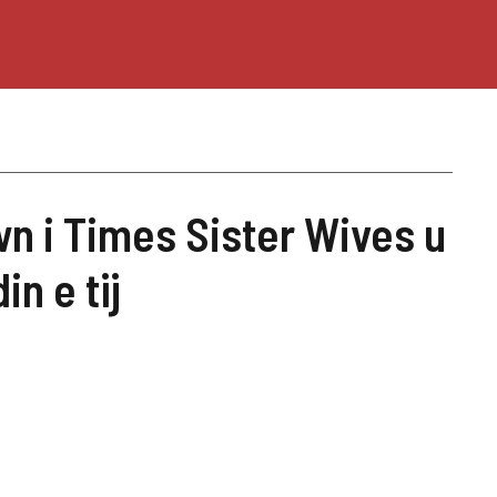
n i Times Sister Wives u
in e tij