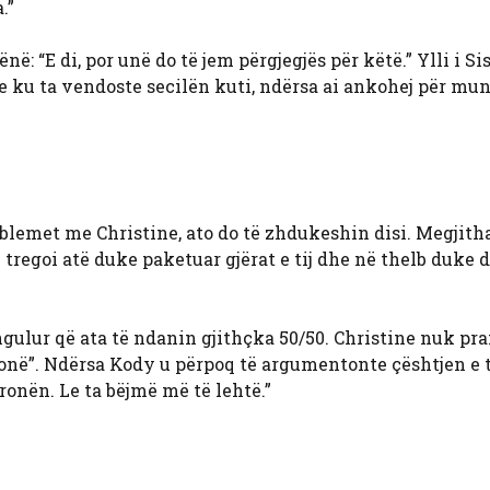
.”
ë: “E di, por unë do të jem përgjegjës për këtë.” Ylli i Si
e ku ta vendoste secilën kuti, ndërsa ai ankohej për mu
oblemet me Christine, ato do të zhdukeshin disi. Megjitha
 tregoi atë duke paketuar gjërat e tij dhe në thelb duke 
ngulur që ata të ndanin gjithçka 50/50. Christine nuk pra
onë”. Ndërsa Kody u përpoq të argumentonte çështjen e ti
ronën. Le ta bëjmë më të lehtë.”