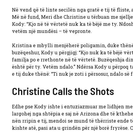
Në vend që të linte secilën nga gratë e tij të fliste,
Më në fund, Meri dhe Christine u tërbuan me sjelljen
Kody: “Kjo në të vërtetë nuk ka të bëjë me ty. Ndosht
vetëm një mundësi – të vepronte.
Kristina e mbylli menjëherë poligamin, duke thënë
buzëqeshur, Kody u përgjigj: “Kjo nuk ka të bëjë vë
familja po e rrethonte në të vërtetë. Buzëqeshja din
është për ty. Vetëm ndalo.” Ndërsa Kody u përpoq t
e tij duke thënë: “Ti nuk je zoti i përsosur, ndalo së f
Christine Calls the Shots
Edhe pse Kody ishte i entuziazmuar me lidhjen me t
largohej nga shtëpia e saj në Arizona dhe të kthehej
nën rripin e tij, mendoi se mund të thërriste ende 
kishte atë, pasi ata u grindën për një borë fryrëse.