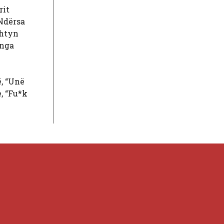
rit
 Ndërsa
shtyn
 nga
ë, “Unë
, “Fu*k