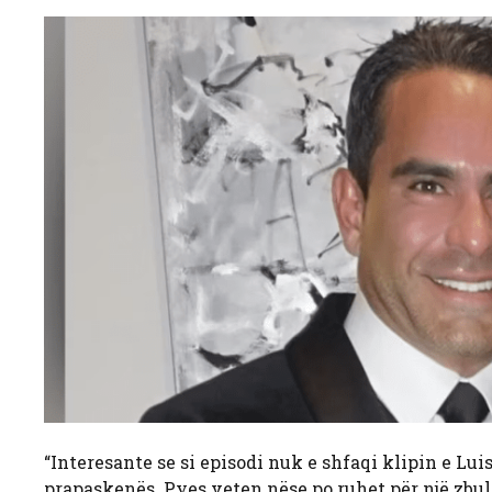
“Interesante se si episodi nuk e shfaqi klipin e Lu
prapaskenës. Pyes veten nëse po ruhet për një zbu