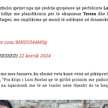
zbuloi gjetjet nga një çështje gjyqësore që përfshinte
Lu
lidhje me planifikimin për të ekspozuar
Tereza
dhe
L
hfaqjes, me implikime që mund të ndikojnë në dinamik
tter.com/MNDUI44MSg
SESSED)
22 korrik 2024
time mes fansave, ku shumë veta kanë vënë në pikëpyet
i,
“Pra klipi i Luis Ruelas që të gjithë prisnim me padu
 na ngacmosh me të në trailer nëse thjesht do ta heq