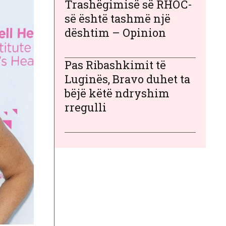
Trashëgimisë së RHOC-
së është tashmë një
dështim – Opinion
Pas Ribashkimit të
Luginës, Bravo duhet ta
bëjë këtë ndryshim
rregulli