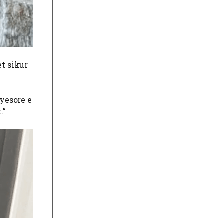
et sikur
ryesore e
.”