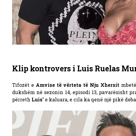
Klip kontrovers i Luis Ruelas M
Tifozët e
Amvise të vërteta të Nju Xhersit
mbetën
dukshëm në sezonin 14, episodi 13, pavarësisht pran
përreth
Luis’
e kaluara, e cila ka qenë një pikë deb