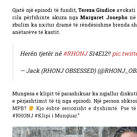
Gjatë një episodi të fundit,
Tereza Giudice
avokati 
cila përfshinte akuza nga
Margaret Josephs
në 
zbulim ka nxitur dramë të rëndësishme brenda s
anëtarëve të kastit.
Herën tjetër në
#RHONJ
S14E12!!
pic.twi
— Jack (RHONJ OBSESSED) (@RHONJ_OB
Mungesa e klipit të parashikuar ka ngjallur disku
e përjashtimit të tij nga episodi. Një person shkro
MPB?
Kjo është seriozisht e dyshimtë. Pse të
#RHONJ #Klipi i Munguar.”