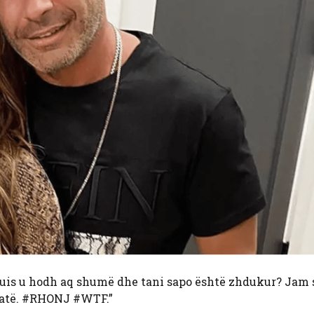
 e Luis u hodh aq shumë dhe tani sapo është zhdukur? Ja
n atë. #RHONJ #WTF.”