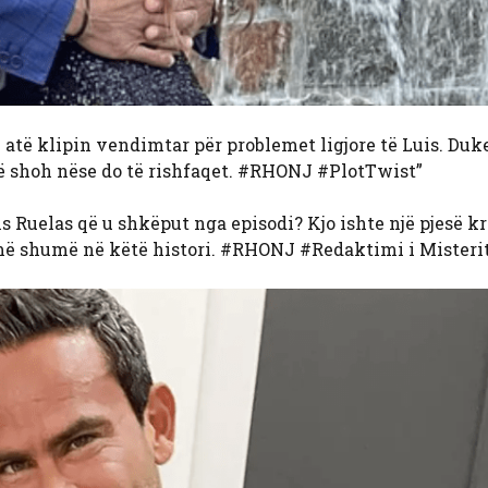
ë atë klipin vendimtar për problemet ligjore të Luis. Duk
të shoh nëse do të rishfaqet. #RHONJ #PlotTwist”
is Ruelas që u shkëput nga episodi? Kjo ishte një pjesë k
më shumë në këtë histori. #RHONJ #Redaktimi i Misterit