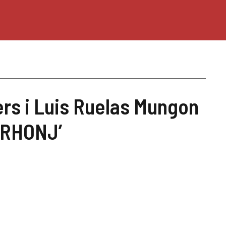
ers i Luis Ruelas Mungon
 ‘RHONJ’