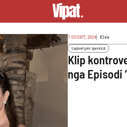
7 GUSHT, 2024
Klea
Lajmet për njerëzit
Klip kontrov
nga Episodi