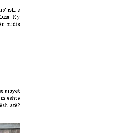
is’
ish, e
uis
. Ky
ën midis
je arsyet
rim është
ësh atë?