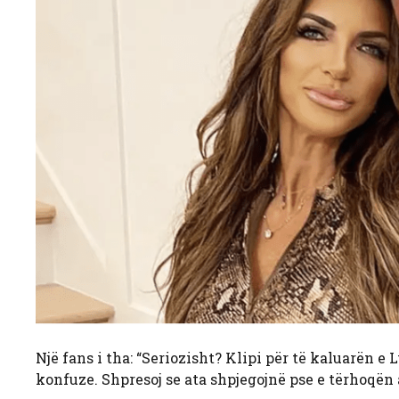
Një fans i tha: “Seriozisht? Klipi për të kaluarën
konfuze. Shpresoj se ata shpjegojnë pse e tërhoqë