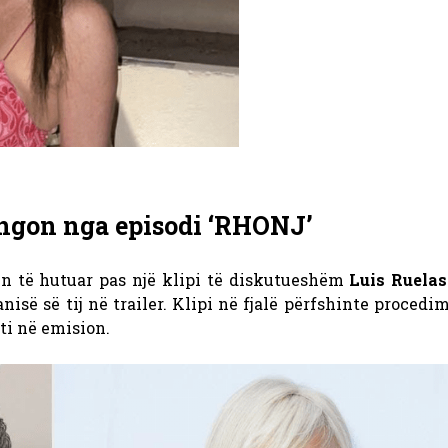
ungon nga episodi ‘RHONJ’
 të hutuar pas një klipi të diskutueshëm
Luis Ruelas
isë së tij në trailer. Klipi në fjalë përfshinte procedim
ati në emision.