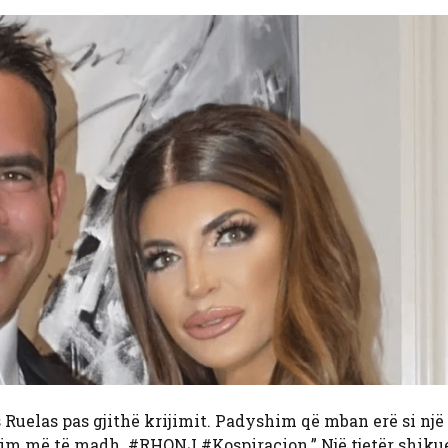
is Ruelas pas gjithë krijimit. Padyshim që mban erë si nj
lim më të madh. #RHONJ #Kospiracion.” Një tjetër shiku