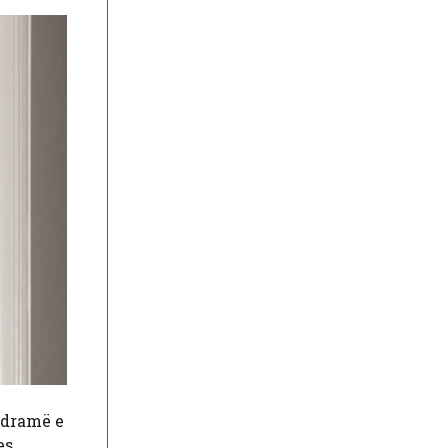
ë dramë e
es