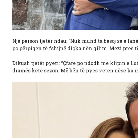
Një person tjetër ndau: “Nuk mund ta besoj se e lan
po përpiqen të fshijnë diçka nën qilim. Mezi pres 
Dikush tjetër pyeti: “Çfarë po ndodh me klipin e Lu
dramës këtë sezon. Më bën të pyes veten nëse ka 