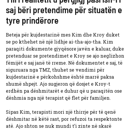
saj bëri pretendime për situatën e
tyre prindërore
Beteja për kujdestarinë mes Kim dhe Kroy duket
se po kthehet në një lidhje ai-tha-ajo-tha. Kim
paraqiti dokumente gjyqësore javën e kaluar, duke
pretenduar se pretendimet e Kroy se ajo neglizhon
fëmijët e saj janë të rreme. Në dokumentet e saj, të
siguruara nga TMZ, thuhet se vendimi për
kujdestarinë e përkohshme është marrë paksa
shumë shpejt. Ajo sugjeron që dosjet e Kroy-t
erdhën pa dëshmitarët e duhur që u paraqitën ose
dëshmia nga një terapist që flet për familjen.
Sipas Kim, terapisti mori një thirrje për të qenë
dëshmitar në këtë rast, por refuzoi ta respektonte
atë. Ajo shton se nuk mundi t’i zinte në skarë