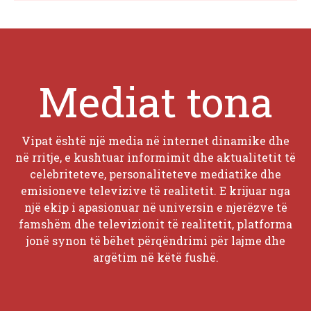
Mediat tona
Vipat është një media në internet dinamike dhe
në rritje, e kushtuar informimit dhe aktualitetit të
celebriteteve, personaliteteve mediatike dhe
emisioneve televizive të realitetit. E krijuar nga
një ekip i apasionuar në universin e njerëzve të
famshëm dhe televizionit të realitetit, platforma
jonë synon të bëhet përqëndrimi për lajme dhe
argëtim në këtë fushë.