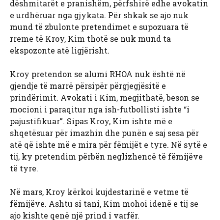
dëshmitarët e pranishëm, përfshirë edhe avokatin
e urdhëruar nga gjykata. Për shkak se ajo nuk
mund të zbulonte pretendimet e supozuara të
rreme të Kroy, Kim thotë se nuk mund ta
ekspozonte atë ligjërisht.
Kroy pretendon se alumi RHOA nuk është në
gjendje të marrë përsipër përgjegjësitë e
prindërimit. Avokati i Kim, megjithatë, beson se
mocioni i paraqitur nga ish-futbollisti ishte “i
pajustifikuar”. Sipas Kroy, Kim ishte më e
shqetësuar për imazhin dhe punën e saj sesa për
atë që ishte më e mira për fëmijët e tyre. Në sytë e
tij, ky pretendim përbën neglizhencë të fëmijëve
të tyre.
Në mars, Kroy kërkoi kujdestarinë e vetme të
fëmijëve. Ashtu si tani, Kim mohoi idenë e tij se
ajo kishte qenë një prind i varfër.