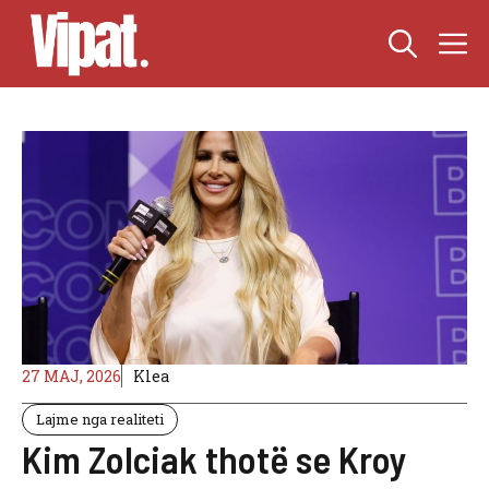
Skip
M
to
content
27 MAJ, 2026
Klea
Lajme nga realiteti
Kim Zolciak thotë se Kroy