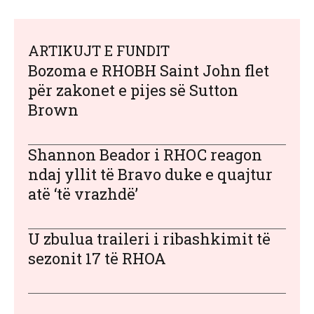
ARTIKUJT E FUNDIT
Bozoma e RHOBH Saint John flet
për zakonet e pijes së Sutton
Brown
Shannon Beador i RHOC reagon
ndaj yllit të Bravo duke e quajtur
atë ‘të vrazhdë’
U zbulua traileri i ribashkimit të
sezonit 17 të RHOA