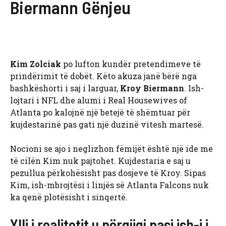
Biermann Gënjeu
Kim Zolciak
po lufton kundër pretendimeve të
prindërimit të dobët. Këto akuza janë bërë nga
bashkëshorti i saj i larguar,
Kroy Biermann
. Ish-
lojtari i NFL dhe alumi i Real Housewives of
Atlanta po kalojnë një betejë të shëmtuar për
kujdestarinë pas gati një duzinë vitesh martesë.
Nocioni se ajo i neglizhon fëmijët është një ide me
të cilën Kim nuk pajtohet. Kujdestaria e saj u
pezullua përkohësisht pas dosjeve të Kroy. Sipas
Kim, ish-mbrojtësi i linjës së Atlanta Falcons nuk
ka qenë plotësisht i sinqertë.
Ylli i realitetit u përgjigj pasi ish-i i