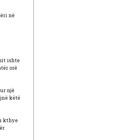
ëri në
sit ishte
atër orë
ur një
ëjnë këtë
 u kthye
ër