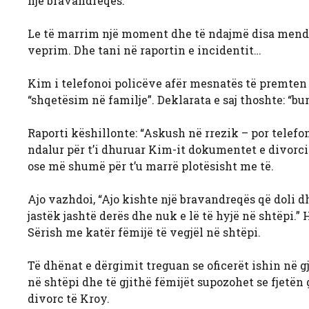
një bravandreqës.
Le të marrim një moment dhe të ndajmë disa mendim
veprim. Dhe tani në raportin e incidentit…
Kim i telefonoi policëve afër mesnatës të premten e
“shqetësim në familje”. Deklarata e saj thoshte: “bu
Raporti këshillonte: “Askush në rrezik – por telefonu
ndalur për t’i dhuruar Kim-it dokumentet e divorcit
ose më shumë për t’u marrë plotësisht me të.
Ajo vazhdoi, “Ajo kishte një bravandreqës që doli dh
jastëk jashtë derës dhe nuk e lë të hyjë në shtëpi.”
Sërish me katër fëmijë të vegjël në shtëpi.
Të dhënat e dërgimit treguan se oficerët ishin në gj
në shtëpi dhe të gjithë fëmijët supozohet se fjetën 
divorc të Kroy.