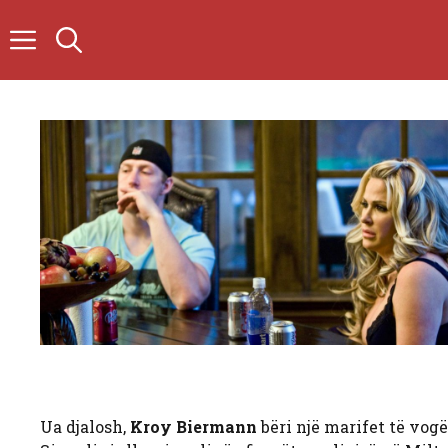
Skip
to
content
Ua djalosh,
Kroy Biermann
bëri një marifet të vogë