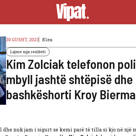
30 GUSHT, 2023
Klea
Lajme nga realiteti
Kim Zolciak telefonon pol
mbyll jashtë shtëpisë dhe 
bashkëshorti Kroy Bierm
l dhe nuk jam i sigurt se kemi parë të tilla si kjo në një 