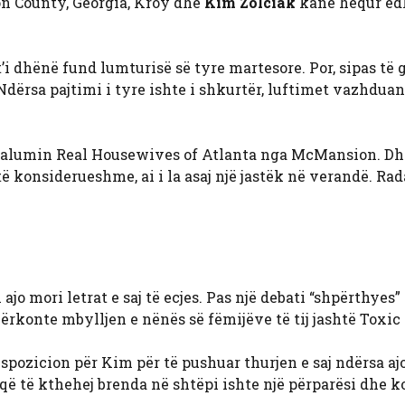
lton County, Georgia, Kroy dhe
Kim Zolciak
kanë hequr ed
i dhënë fund lumturisë së tyre martesore. Por, sipas të g
Ndërsa pajtimi i tyre ishte i shkurtër, luftimet vazhdua
li alumin Real Housewives of Atlanta nga McMansion. Dh
 konsiderueshme, ai i la asaj një jastëk në verandë. Rad
ajo mori letrat e saj të ecjes. Pas një debati “shpërthyes
kërkonte mbylljen e nënës së fëmijëve të tij jashtë Toxic
ispozicion për Kim për të pushuar thurjen e saj ndërsa aj
 që të kthehej brenda në shtëpi ishte një përparësi dhe 