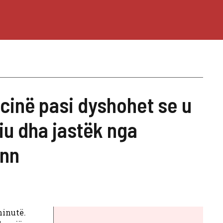
icinë pasi dyshohet se u
iu dha jastëk nga
ann
minutë.