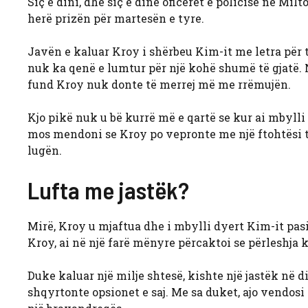
Siç e dini, dhe siç e dinë oficerët e policisë në Mi
herë prizën për martesën e tyre.
Javën e kaluar Kroy i shërbeu Kim-it me letra për t’
nuk ka qenë e lumtur për një kohë shumë të gjatë. 
fund Kroy nuk donte të merrej më me rrëmujën.
Kjo pikë nuk u bë kurrë më e qartë se kur ai mbyl
mos mendoni se Kroy po vepronte me një ftohtësi të
lugën.
Lufta me jastëk?
Mirë, Kroy u mjaftua dhe i mbylli dyert Kim-it pasi 
Kroy, ai në një farë mënyre përcaktoi se përleshja 
Duke kaluar një milje shtesë, kishte një jastëk në d
shqyrtonte opsionet e saj. Me sa duket, ajo vendosi