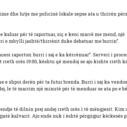
e dhe lutje me policinë lokale sepse ata u thirrën përs
 kaluar për të raportuar, siç e keni marrë me mend, një
rri e mbylli jashtë/thirrësit duke debatuar me burrin”.
esi raporton: burri i saj e ka kërcënuar”. Serveri i proce
 rreth orës 19:00, kështu që mendoj se ajo kishte rreth k
e e shpoi derën për ta futur brenda. Burri i saj ka vendos
 Hej, le të marrim një minutë për të menduar se ata po e b
endje të dilnin prej andej rreth orës 1 të mëngjesit. Kim
gjatë kalvarit. Ajo ende nuk i është përgjigjur kërkesës p