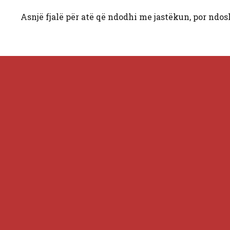
Asnjë fjalë për atë që ndodhi me jastëkun, por ndos