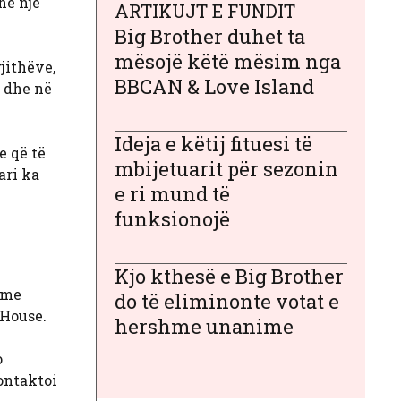
he një
ARTIKUJT E FUNDIT
Big Brother duhet ta
mësojë këtë mësim nga
jithëve,
BBCAN & Love Island
n dhe në
Ideja e këtij fituesi të
e që të
mbijetuarit për sezonin
ari ka
e ri mund të
funksionojë
Kjo kthesë e Big Brother
” me
do të eliminonte votat e
 House.
hershme unanime
o
kontaktoi