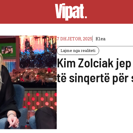
7 DHJETOR, 2025
Klea
Lajme nga realiteti
Kim Zolciak jep
të sinqertë për 