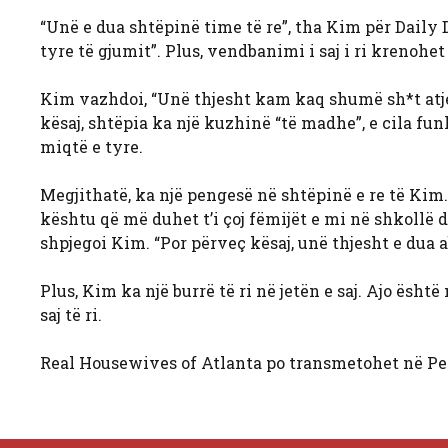
“Unë e dua shtëpinë time të re”, tha Kim për Daily 
tyre të gjumit”. Plus, vendbanimi i saj i ri krenohe
Kim vazhdoi, “Unë thjesht kam kaq shumë sh*t atje 
kësaj, shtëpia ka një kuzhinë “të madhe”, e cila f
miqtë e tyre.
Megjithatë, ka një pengesë në shtëpinë e re të Kim. 
kështu që më duhet t’i çoj fëmijët e mi në shkollë dh
shpjegoi Kim. “Por përveç kësaj, unë thjesht e dua ab
Plus, Kim ka një burrë të ri në jetën e saj. Ajo ës
saj të ri.
Real Housewives of Atlanta po transmetohet në Pe