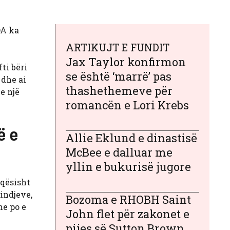
OA ka
ARTIKUJT E FUNDIT
Jax Taylor konfirmon
ti bëri
se është ‘marrë’ pas
 dhe ai
thashethemeve për
e një
romancën e Lori Krebs
ë e
Allie Eklund e dinastisë
McBee e dalluar me
yllin e bukurisë jugore
iqësisht
indjeve,
Bozoma e RHOBH Saint
he po e
John flet për zakonet e
pijes së Sutton Brown