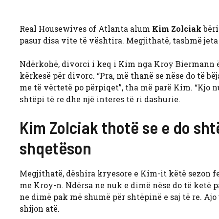
Real Housewives of Atlanta alum
Kim Zolciak
bëri
pasur disa vite të vështira. Megjithatë, tashmë jeta
Ndërkohë, divorci i keq i Kim nga Kroy Biermann ës
kërkesë për divorc. “Pra, më thanë se nëse do të bëj
me të vërtetë po përpiqet”, tha më parë Kim. “Kjo n
shtëpi të re dhe një interes të ri dashurie.
Kim Zolciak thotë se e do shtë
shqetëson
Megjithatë, dëshira kryesore e Kim-it këtë sezon f
me Kroy-n. Ndërsa ne nuk e dimë nëse do të ketë 
ne dimë pak më shumë për shtëpinë e saj të re. Ajo 
shijon atë.