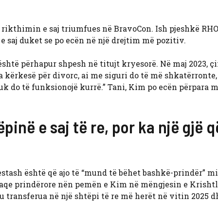
 rikthimin e saj triumfues në BravoCon. Ish pjeshkë RH
 e saj duket se po ecën në një drejtim më pozitiv.
htë përhapur shpesh në titujt kryesorë. Në maj 2023, çif
a kërkesë për divorc, ai me siguri do të më shkatërronte,
uk do të funksionojë kurrë.” Tani, Kim po ecën përpara m
pinë e saj të re, por ka një gjë q
estash është që ajo të “mund të bëhet bashkë-prindër” m
paqe prindërore nën pemën e Kim në mëngjesin e Krishtl
u transferua në një shtëpi të re më herët në vitin 2025 d