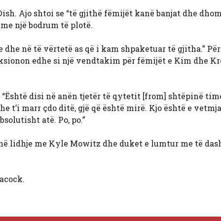
Dish. Ajo shtoi se “të gjithë fëmijët kanë banjat dhe dhom
t me një bodrum të plotë.
dhe në të vërtetë as që i kam shpaketuar të gjitha.” Pë
unksionon edhe si një vendtakim për fëmijët e Kim dhe K
“Është disi në anën tjetër të qytetit [from] shtëpinë time
e t’i marr çdo ditë, gjë që është mirë. Kjo është e vetmja
solutisht atë. Po, po.”
htë në lidhje me Kyle Mowitz dhe duket e lumtur me të das
acock.