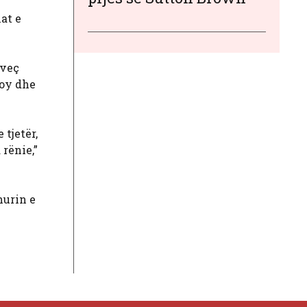
at e
rveç
roy dhe
 tjetër,
 rënie,”
hurin e