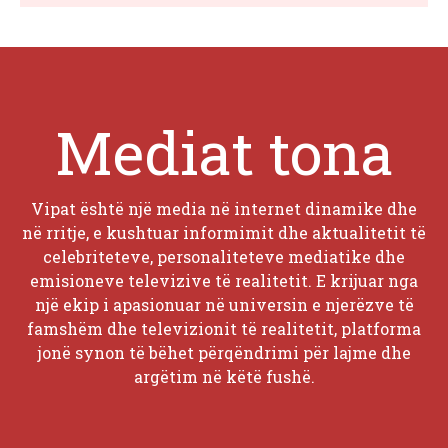
Mediat tona
Vipat është një media në internet dinamike dhe
në rritje, e kushtuar informimit dhe aktualitetit të
celebriteteve, personaliteteve mediatike dhe
emisioneve televizive të realitetit. E krijuar nga
një ekip i apasionuar në universin e njerëzve të
famshëm dhe televizionit të realitetit, platforma
jonë synon të bëhet përqëndrimi për lajme dhe
argëtim në këtë fushë.