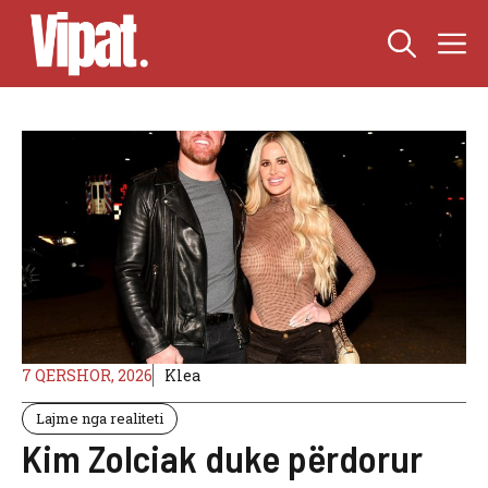
Skip
M
to
content
7 QERSHOR, 2026
Klea
Lajme nga realiteti
Kim Zolciak duke përdorur