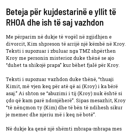
Beteja për kujdestarinë e yllit të
RHOA dhe ish të saj vazhdon
Me përparim në dukje të vogël në zgjidhjen e
divorcit, Kim shpreson të arrijë një këmbë në Kroy.
Teksti i supozuar i zbuluar nga TMZ shpërthen
Kroy me personin misterioz duke thënë se ajo
“duhet ta shikojë prapa” kur bëhet fjalë për Kroy.
Teksti i supozuar vazhdon duke thënë, “thuaji
Kimit, më vjen keq për atë që ai (Kroy) i ka bërë
asaj.” Ai shton se “abuzimi i tij (Kroy) nuk është si
çdo që kam parë ndonjëherë”. Sipas mesazhit, Kroy
“të nënçmon ty (Kim) dhe të bën të ndihesh sikur
je memec dhe njeriu më i keq në botë”.
Në dukje ka qenë një shëmti mbrapa-mbrapa mes