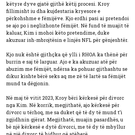
këtyre dyve gjatë gjithë këtij procesi. Kroy
fillimisht iu dha kujdestaria kryesore e
përkohshme e fëmijëve. Kjo erdhi pasi ai pretendoi
se ajo po i neglizhonte fëmijët. Në fund të muajit të
kaluar, Kim i mohoi këto pretendime, duke
akuzuar ish-mbrojtësin e linjës NFL për gënjeshtër.
Kjo nuk është gjithçka që ylli i RHOA ka thënë për
burrin e saj të larguar. Ajo e ka akuzuar atë për
abuzim me fëmijët, ndërsa ka pohuar gjithashtu se
dikur kishte bërë seks aq me zë të lartë sa fëmijët
mund ta dëgjonin.
Në maj të vitit 2023, Kroy bëri kërkesë për divorc
nga Kim. Në korrik, megjithatë, ajo kërkesë për
divorc u tërhoq, me sa duket që të dy të mund t’i
zgjidhnin gjërat. Megjithatë, muajin pasardhës, u
bë një kërkesë e dytë divorci, me të dy të mbyllur
në një divorc të hidhur që atëherë.