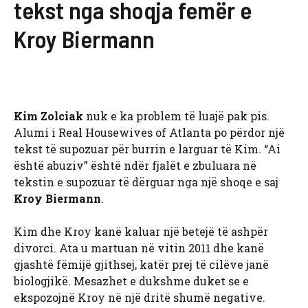
tekst nga shoqja femër e
Kroy Biermann
Kim Zolciak
nuk e ka problem të luajë pak pis.
Alumi i Real Housewives of Atlanta po përdor një
tekst të supozuar për burrin e larguar të Kim. “Ai
është abuziv” është ndër fjalët e zbuluara në
tekstin e supozuar të dërguar nga një shoqe e saj
Kroy Biermann
.
Kim dhe Kroy kanë kaluar një betejë të ashpër
divorci. Ata u martuan në vitin 2011 dhe kanë
gjashtë fëmijë gjithsej, katër prej të cilëve janë
biologjikë. Mesazhet e dukshme duket se e
ekspozojnë Kroy në një dritë shumë negative.